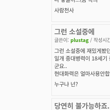
사람천사
그런 소설중에
글쓴이:
plustag
/ 작성시간:
그런 소설중에 재밌게봤던
일개 중대병력이 18세기
군요..
현대화력은 얼마사용안합니다
누구냐 넌?
당연히 불가능하죠.