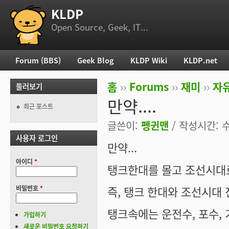
KLDP
부 메뉴
Open Source, Geek, IT...
Forum (BBS)
Geek Blog
KLDP Wiki
KLDP.net
주 메뉴
홈
››
Forums
››
재미
››
자
둘러보기
현재 위치
만약....
최근 포스트
글쓴이:
펭귄맨
/ 작성시간: 수,
사용자 로그인
만약...
아이디
*
탱크한대를 몰고 조선시대로
즉, 탱크 한대와 조선시대 
비밀번호
*
탱크속에는 운전수, 포수, 
가입하기
새로운 비밀번호 요청하기