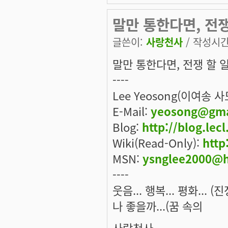
말만 통한다면, 전
글쓴이:
사랑천사
/ 작성시간: 
말만 통한다면, 전쟁 할 일
----
Lee Yeosong(이여송 
E-Mail:
yeosong@gma
Blog:
http://blog.lec
Wiki(Read-Only):
http
MSN:
ysnglee2000@h
----
웃음... 행복... 평화... 
나 좋을까...(꿈 속의
사람천사