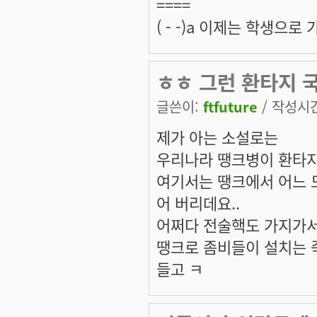
====
( - -)a 이제는 학생으
ㅎㅎ 그런 환타지 
글쓴이:
ftfuture
/ 작성시간:
제가 아는 소설로는
우리나라 땡크병이 환타지
여기서는 땡크에서 어느 
어 버리데요..
어쩌다 전술핵도 가지가서 
땡크로 좀비들이 설치는 
들고 ㅋ