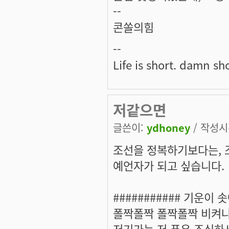
--
콘쏠의힘
--
Life is short. damn sho
저같으면
글쓴이:
ydhoney
/ 작성시간
조선을 정복하기보다는, 
예언자가 되고 싶습니다
########### 기운이 
폴짝폴짝 폴짝폴짝 비켜나
저기가는 저 푸우 조심하세