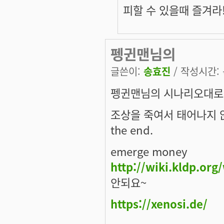
피할 수 있을때 즐겨라
펭귄맨님의
글쓴이:
송효진
/ 작성시간: 목
펭귄맨님의 시나리오대로 
조상을 죽여서 태어나지 
the end.
emerge money
http://wiki.kldp.org
안되요~
https://xenosi.de/