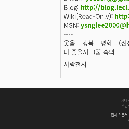
Blog:
http://blog.lec
Wiki(Read-Only):
http
MSN:
ysnglee2000@h
----
웃음... 행복... 평화... 
나 좋을까...(꿈 속의
사람천사
서버 
백업
전체 스폰서