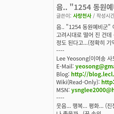
음.. "1254 동원
글쓴이:
사랑천사
/ 작성시간: 
음.. "1254 동원예비군
고려시대로 떨어 진 건데 
정도 된다고...(정확히 기
----
Lee Yeosong(이여송 
E-Mail:
yeosong@gma
Blog:
http://blog.lec
Wiki(Read-Only):
http
MSN:
ysnglee2000@h
----
웃음... 행복... 평화... 
나 좋을까...(꿈 속의