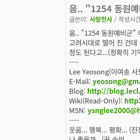
음.. "1254 동원
글쓴이:
사랑천사
/ 작성시간: 
음.. "1254 동원예비군
고려시대로 떨어 진 건데 
정도 된다고...(정확히 기
----
Lee Yeosong(이여송 
E-Mail:
yeosong@gma
Blog:
http://blog.lec
Wiki(Read-Only):
http
MSN:
ysnglee2000@h
----
웃음... 행복... 평화... 
나 좋을까...(꿈 속의