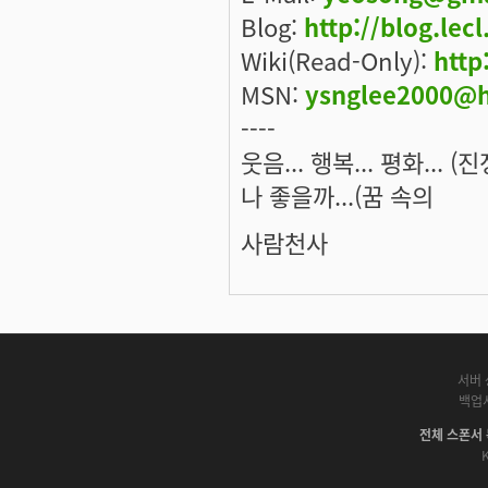
Blog:
http://blog.lec
Wiki(Read-Only):
http
MSN:
ysnglee2000@h
----
웃음... 행복... 평화... 
나 좋을까...(꿈 속의
사람천사
서버 
백업
전체 스폰서