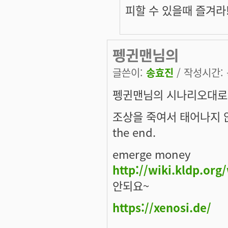
피할 수 있을때 즐겨라
펭귄맨님의
글쓴이:
송효진
/ 작성시간: 목
펭귄맨님의 시나리오대로 
조상을 죽여서 태어나지 
the end.
emerge money
http://wiki.kldp.org
안되요~
https://xenosi.de/