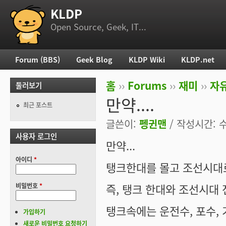
KLDP
부 메뉴
Open Source, Geek, IT...
Forum (BBS)
Geek Blog
KLDP Wiki
KLDP.net
주 메뉴
홈
››
Forums
››
재미
››
자
둘러보기
현재 위치
만약....
최근 포스트
글쓴이:
펭귄맨
/ 작성시간: 수,
사용자 로그인
만약...
아이디
*
탱크한대를 몰고 조선시대로
즉, 탱크 한대와 조선시대 
비밀번호
*
탱크속에는 운전수, 포수, 
가입하기
새로운 비밀번호 요청하기