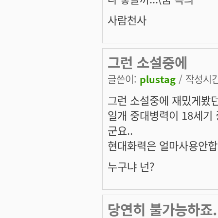
사람천사
그런 소설중에
글쓴이:
plustag
/ 작성시간:
그런 소설중에 재밌게봤던
일개 중대병력이 18세기
군요..
현대화력은 얼마사용안합니다
누구냐 넌?
당연히 불가능하죠.