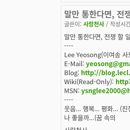
말만 통한다면, 전
글쓴이:
사랑천사
/ 작성시간: 
말만 통한다면, 전쟁 할 일
----
Lee Yeosong(이여송 
E-Mail:
yeosong@gma
Blog:
http://blog.lec
Wiki(Read-Only):
http
MSN:
ysnglee2000@h
----
웃음... 행복... 평화... 
나 좋을까...(꿈 속의
사람천사