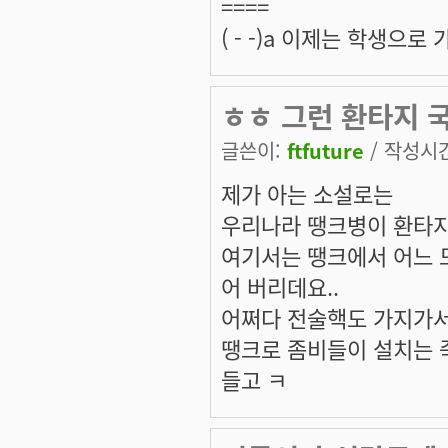
====
( - -)a 이제는 학생으
ㅎㅎ 그런 환타지 
글쓴이:
ftfuture
/ 작성시간:
제가 아는 소설로는
우리나라 땡크병이 환타지
여기서는 땡크에서 어느 
어 버리데요..
어쩌다 전술핵도 가지가서 
땡크로 좀비들이 설치는 
들고 ㅋ