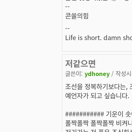
--
콘쏠의힘
--
Life is short. damn sho
저같으면
글쓴이:
ydhoney
/ 작성시간
조선을 정복하기보다는, 
예언자가 되고 싶습니다
########### 기운이 
폴짝폴짝 폴짝폴짝 비켜나
저기가는 저 푸우 조심하세