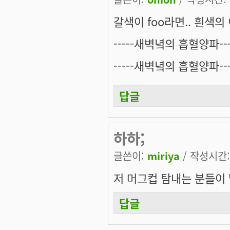
갈색이 foo라면.. 흰색의
-----새벽녘의 흡혈양파---
-----새벽녘의 흡혈양파---
답글
하하;
글쓴이:
miriya
/ 작성시간: 
저 머그컵 탐내는 분들이
답글