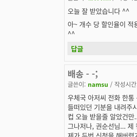
오늘 잘 받았습니다 ^^
아~ 개수 당 할인율이 
^^
답글
배송 - -;
글쓴이:
namsu
/ 작성시간: 
우체국 아저씨 전화 한통 
들떠있던 기분을 내려주시네
컵 오늘 받을줄 알았건만..
그나저나, 권순선님... 제
제가 두번 신청을 해버렸거든요