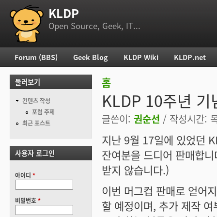
KLDP
부 메뉴
Open Source, Geek, IT...
Forum (BBS)
Geek Blog
KLDP Wiki
KLDP.net
주 메뉴
홈
둘러보기
현재 위치
KLDP 10주년 
컨텐츠 작성
포럼 주제
글쓴이:
권순선
/ 작성시간: 목,
최근 포스트
지난 9월 17일에 있었던 
잔여분을 드디어 판매합니다!
사용자 로그인
받지 않습니다.)
아이디
*
이번 머그컵 판매로 얻어지
비밀번호
*
할 예정이며, 추가 제작 