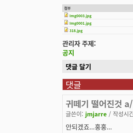
첨부
Img0003.jpg
Img0001.jpg
318.jpg
관리자 주제:
공지
댓글 달기
댓글
귀떼기 떨어진것 a/s
글쓴이:
jmjarre
/ 작성시간:
안되겠죠...홍홍...