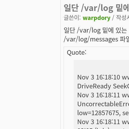
일단 /var/log 밑
글쓴이:
warpdory
/ 작성시
일단 /var/log 밑에 있는
/var/log/message
Quote:
Nov 3 16:18:10 ww
DriveReady SeekC
Nov 3 16:18:11 ww
UncorrectableErr
low=12857675, se
Nov 3 16:18:11 w