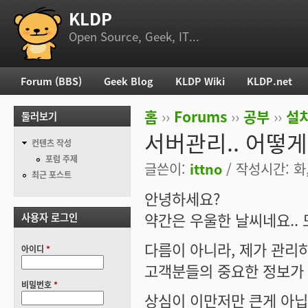
KLDP
부 메뉴
Open Source, Geek, IT...
Forum (BBS)
Geek Blog
KLDP Wiki
KLDP.net
주 메뉴
홈
››
Forums
››
공부
››
설치
둘러보기
현재 위치
서버관리.. 어떻게
컨텐츠 작성
포럼 주제
글쓴이:
ittno
/ 작성시간: 화, 
최근 포스트
안녕하세요?
약간은 우울한 날씨네요.. 
사용자 로그인
다름이 아니라, 제가 관리
아이디
*
고객분들의 중요한 정보가
비밀번호
*
상심이 이만저만 큰게 아닙니