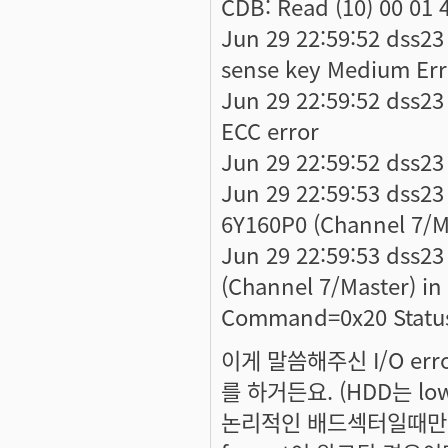
CDB: Read (10) 00 01 4
Jun 29 22:59:52 dss23 
sense key Medium Err
Jun 29 22:59:52 dss23 
ECC error
Jun 29 22:59:52 dss23 
Jun 29 22:59:53 dss23
6Y160P0 (Channel 7/M
Jun 29 22:59:53 dss23 
(Channel 7/Master) in
Command=0x20 Statu
이게 말씀해주신 I/O err
를 하거든요. (HDD는 lo
논리적인 배드섹터일때만 lo