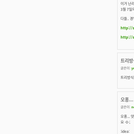
이거 난리
3월 7일
다들.. 
http:/
http:/
트리방
글쓴이:
y
트리방식에
오홍..
글쓴이:
n
오홍...
요 -0-;
:idea: