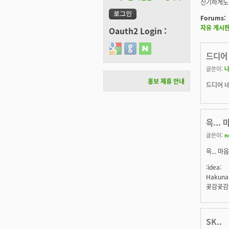
신기하게도 
Forums:
자유 게시
Oauth2 Login :
Login with Google
Login with GitHub
Login with Naver
드디어
글쓴이:
홍보 제휴 안내
드디어 네
윽...
글쓴이:
n
윽... 
:idea:
Hakuna
곶감곶감
SK..