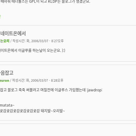
때마춰 테더툴스는 GPL이 되고 KLDP는 블로그가 생겼군요.
판
 네이트온에서
나는오리
/ 작성시간: 화, 2006/03/07 - 8:27오후
이트온에서 이글루를 하는날이 오는군요. }:)
 마음잡고
euron
/ 작성시간: 화, 2006/03/07 - 8:28오후
마음잡고 블로그 죽죽 써볼려고 며칠전에 이글루스 가입했는데 :jawdrop:
matata~
곶감곶감곶감곶감곶감곶감 돼지발~오리발~