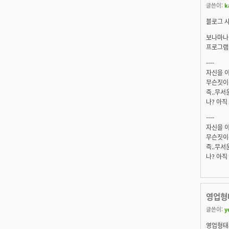
글쓴이:
k
블로그 사
보나마나
프로그램
----
자신을 
무슨짓이든
즉..무서
나? 아직
----
자신을 
무슨짓이든
즉..무서
나? 아직
영업형
글쓴이:
y
영업형태가