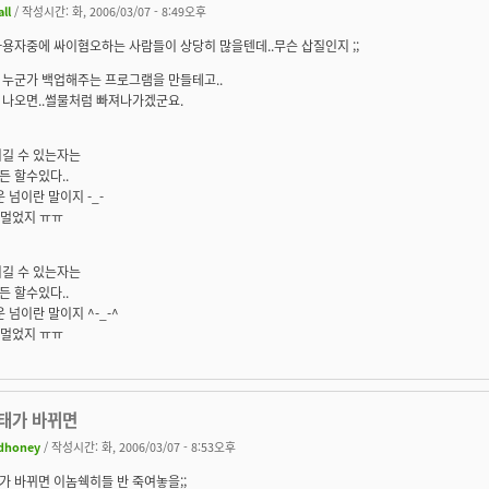
all
/ 작성시간: 화, 2006/03/07 - 8:49오후
용자중에 싸이혐오하는 사람들이 상당히 많을텐데..무슨 삽질인지 ;;
 누군가 백업해주는 프로그램을 만들테고..
 나오면..썰물처럼 빠져나가겠군요.
이길 수 있는자는
 할수있다..
운 넘이란 말이지 -_-
 멀었지 ㅠㅠ
이길 수 있는자는
 할수있다..
운 넘이란 말이지 ^-_-^
 멀었지 ㅠㅠ
태가 바뀌면
dhoney
/ 작성시간: 화, 2006/03/07 - 8:53오후
 바뀌면 이놈쉑히들 반 죽여놓을;;