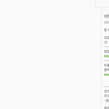
어
글쓴
할 
궁금
:O
-----
즐겁
htt
-----
트롤
불여우
ht
-----
귓가
웃으
- 
즐겁