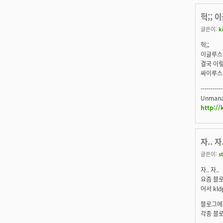
헉;; 
글쓴이:
k
헉;;
이글루스
결국 이렇
싸이루스 -
-----------
Unmanag
http:/
자.. 자
글쓴이:
s
자.. 자..
요즘 블
어서 kld
블로그에 
각종 블로