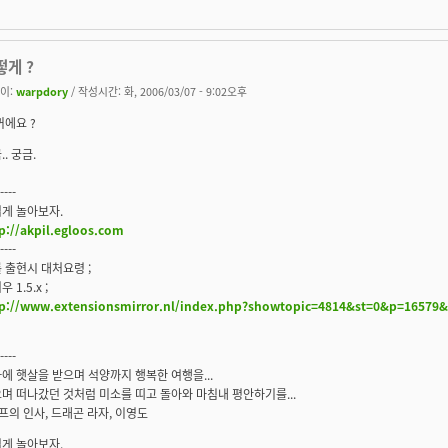
떻게 ?
이:
warpdory
/ 작성시간: 화, 2006/03/07 - 9:02오후
꺼에요 ?
.. 궁금.
----
게 놀아보자.
p://akpil.egloos.com
----
 출현시 대처요령 ;
 1.5.x ;
tp://www.extensionsmirror.nl/index.php?showtopic=4814&st=0&p=16579&
----
에 햇살을 받으며 석양까지 행복한 여행을...
며 떠나갔던 것처럼 미소를 띠고 돌아와 마침내 평안하기를...
엘프의 인사, 드래곤 라자, 이영도
게 놀아보자.