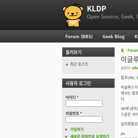
KLDP
부 메뉴
Open Source, Geek, I
Forum (BBS)
Geek Blog
K
주 메뉴
홈
››
Foru
둘러보기
현재 위
이글루
최근 포스트
글쓴이:
elfl
참조URL:
사용자 로그인
이글루스가 
에서는 블
아이디
*
다.
SK에 넘어
비밀번호
*
스같은 식이 되
설치형블로
가입하기
ps.
새로운 비밀번호 요청하기