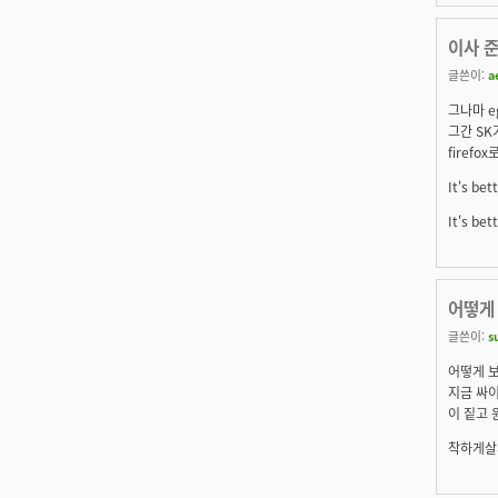
이사 준
글쓴이:
a
그나마 e
그간 SK
firef
It's bet
It's bet
어떻게
글쓴이:
s
어떻게 
지금 싸이
이 짙고 
착하게살게