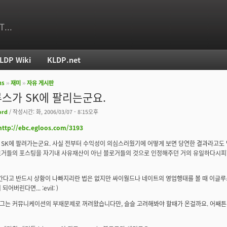
T...
LDP Wiki
KLDP.net
ms
››
재미
››
자유 게시판
치
스가 SK에 팔리는군요.
ord
/ 작성시간: 화, 2006/03/07 - 8:15오후
http://ebc.egloos.com/3193
SK에 팔려가는군요. 사실 전부터 수익성이 의심스러웠기에 어떻게 보면 당연한 결과라고도
로거들의 포스팅을 자기내 사유재산이 아닌 블로거들의 것으로 인정해주던 거의 유일하다시
간다고 반드시 상황이 나빠지리란 법은 없지만 싸이월드나 네이트의 영업행태를 볼 때 이글루
어버린다면... :evil: )
그는 커뮤니케이션의 부재문제로 꺼려왔습니다만, 슬슬 고려해봐야 할때가 온걸까요. 어째튼