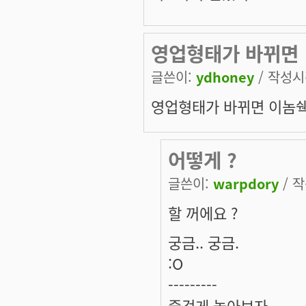
영업형태가 바뀌면
글쓴이:
ydhoney
/ 작성시간
영업형태가 바뀌면 이놈쉑
어떻게 ?
글쓴이:
warpdory
/ 작
할 꺼에요 ?
궁금.. 궁금.
:O
---------
즐겁게 놀아보자.