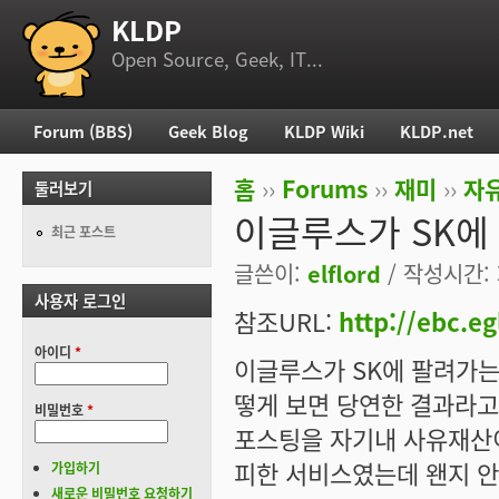
KLDP
부 메뉴
Open Source, Geek, IT...
Forum (BBS)
Geek Blog
KLDP Wiki
KLDP.net
주 메뉴
홈
››
Forums
››
재미
››
자
둘러보기
현재 위치
이글루스가 SK에
최근 포스트
글쓴이:
elflord
/ 작성시간: 화
사용자 로그인
참조URL:
http://ebc.e
아이디
*
이글루스가 SK에 팔려가는
떻게 보면 당연한 결과라
비밀번호
*
포스팅을 자기내 사유재산
피한 서비스였는데 왠지 
가입하기
새로운 비밀번호 요청하기