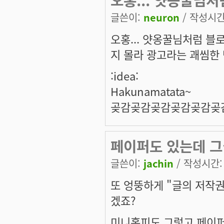
글쓴이:
neuron
/ 작성시간: 
오홍... 얏옹꿀님처럼 블
지 몰라 광고라는 괘씸한 
:idea:
Hakunamatata~
곶감곶감곶감곶감곶감곶감
페이퍼도 있는데 그
글쓴이:
jachin
/ 작성시간: 수
또 엉뚱하게 "글의 저작권
겠죠?
미니홈피도 그렇고 페이퍼도