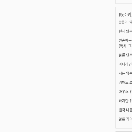
Re: 
글쓴이:
익
현재 많은
왼손에는 
(특히, 
물론 단축
아니라면
저는 양손
키패드 
마우스 
하지만 
결국 나
암튼 거의