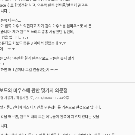
+space -) 로 한영전환 하고, 오른쪽 왼쪽 컨트롤/알트키 골고루
니다 -)
른쪽 마우스...
가 왼쪽 마우스 익힌다고 자기 컴의 마우스를 왼마우스로 해 둔
습니다. 제가 윈도우 쓰려고 종종 사용했던 컴인데,
 컴을 씁니다.. ㅜ.ㅜ
컴퓨터도 키보드 종류 3 이어서 편했는데 ㅜ.ㅜ
... ㅜ.ㅜ
은 1년간 수련한 결과 왼손으로도 오른손 못지 않게
-)
하면 왜 1년이나 그걸 연습했는지 ㅡ.ㅡ
키보드와 마우스에 관한 몇가지 의문점
명 사용자
/ 작성시간: 토, 2001/08/04 - 12:44오후
가 알기론.. 인터페이스 디자인을 왼손잡이를 기준으로 한것으로 압니다.
각을 해보면, 윈도우 내의 모든 메뉴들이 왼쪽에 치우쳐 있다는 것을
니다.