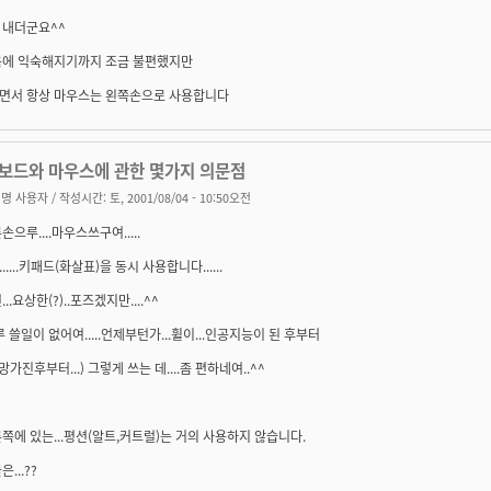
 내더군요^^
음에 익숙해지기까지 조금 불편했지만
면서 항상 마우스는 왼쪽손으로 사용합니다
키보드와 마우스에 관한 몇가지 의문점
명 사용자
/ 작성시간: 토, 2001/08/04 - 10:50오전
손으루....마우스쓰구여.....
....키패드(화살표)을 동시 사용합니다......
..요상한(?)..포즈겠지만....^^
루 쓸일이 없어여.....언제부턴가...휠이...인공지능이 된 후부터
망가진후부터...) 그렇게 쓰는 데....좀 편하네여..^^
쪽에 있는...평션(알트,커트럴)는 거의 사용하지 않습니다.
...??