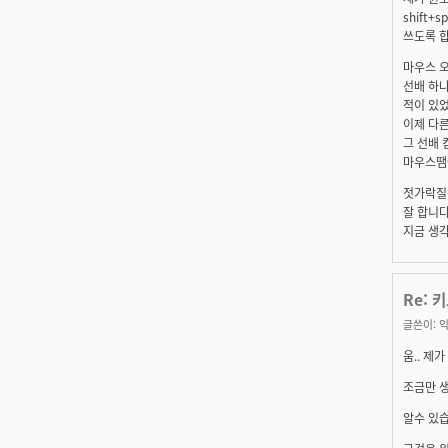
shift
쓰도록 합
마우스 오
선배 하나
적이 있었
이제 다른
그 선배 
마우스땜에.
젓가락질
잘 합니다 
지금 생각
Re: 
글쓴이:
익
움.. 제
조금만 생
알수 있습