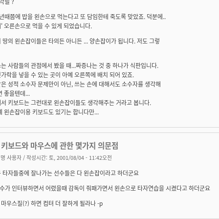
악필 ?
년때쯤에 밥을 왼손으로 먹는다고 또 담임한테 죽도록 맞았죠. 덕분에..
' 오른손으로 먹을 수 있게 되었습니다.
 땅의 왼손잡이들은 타의든 아니든 ... 양손잡이가 됩니다. 저도 그렇
는 사람들의 관점에서 봤을 때...짜증나는 것 중 하나가 식판입니다.
가락을 넣을 수 있는 곳이 아예 오른쪽에 배치 되어 있죠.
은 성적 소수자 문제만이 아닌, 쓰는 손에 대해서도 소수자를 생각해
면 좋을텐데...
에서 키보드는 그런대로 왼손잡이들도 생각해주는 거라고 봅니다.
예 왼손잡이용 키보드도 있기는 합니다만...
: 키보드와 마우스에 관한 몇가지 의문점
명 사용자
/ 작성시간: 토, 2001/08/04 - 11:42오전
구 타자들중에 잘나가는 선수들은 다 왼손잡이라고 하더군요
수가 인터뷰하면서 어렸을때 감독이 줘패가면서 왼손으로 타자연습을 시켰다고 하더군요
마우스질(?) 하면 컴텨 더 잘하게 될라나 -p