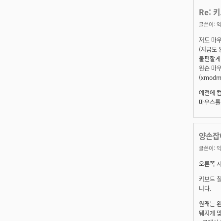
Re: 
글쓴이:
익
저도 마
(지금도
불편할게
왼손 마
(xmodm
예전에 
마우스를 
양손잡이
글쓴이:
익
오른쪽 시
키보드 칠
니다.
원래는 
뒈지게 맞