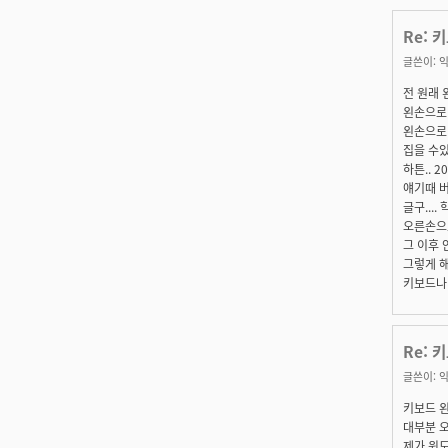
Re: 
글쓴이:
익
전 원래 
왼손으로 
왼손으로
집을 수있
하튼.. 2
얘기때 버
글구...
오른손으로
그 이후 
그렇게 해
키보드나 
Re: 
글쓴이:
익
키보드 왼
대부분 오
제가 윈도