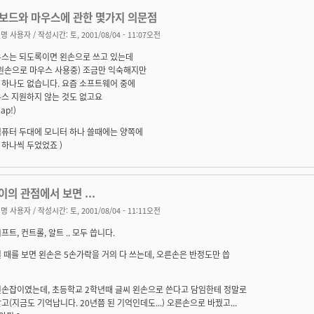
키보드와 마우스에 관한 몇가지 의문점
명 사용자
/ 작성시간: 토, 2001/08/04 - 11:07오전
우스는 되도록이면 왼손으로 쓰고 있는데
 왼손으로 마우스 사용중) 조금만 익숙해지만
 하나도 없습니다. 요즘 소프트웨어 중에
우스 지원하지 않는 것도 없고요
ap!)
컴퓨터 두대에 모니터 하나 쓸때에는 양쪽에
하나씩 두었었죠 )
의 관점에서 보면 ...
명 사용자
/ 작성시간: 토, 2001/08/04 - 11:11오전
프트, 컨트롤, 알트 .. 모두 씁니다.
 때를 보면 왼손은 5손가락을 거의 다 쓰는데, 오른손은 반정도만 씁
왼손잡이였는데, 초등학교 2학년때 글씨 왼손으로 쓴다고 담임한테 정말로
고(지금도 기억납니다. 20년쯤 된 기억인데도...) 오른손으로 바꿨고...