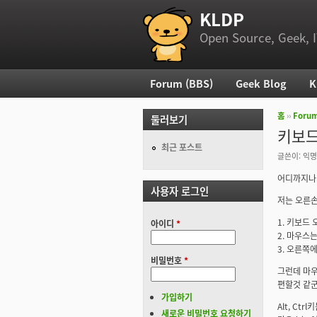
KLDP
부 메뉴
Open Source, Geek, I
Forum (BBS)
Geek Blog
K
주 메뉴
홈
››
Foru
둘러보기
현재 위
키보드
최근 포스트
글쓴이:
익명
어디까지나 
사용자 로그인
저는 오른
1. 키보드 
아이디
*
2. 마우스
3. 오른쪽
비밀번호
*
그런데 마
편할것 같군
가입하기
Alt, Ct
새로운 비밀번호 요청하기