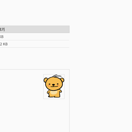
크기
KB
82 KB