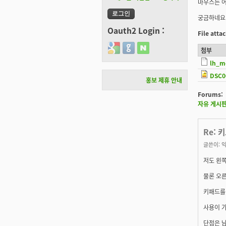
마우스는 
궁금하네요
Oauth2 Login :
File att
Login with Google
Login with GitHub
Login with Naver
첨부
lh_m
DSC0
홍보 제휴 안내
Forums:
자유 게시
Re: 
글쓴이:
익
저도 왼
물론 오
키패드를
사용이 
단점은 