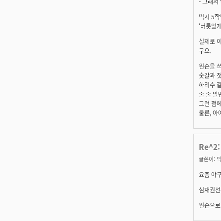
- 그래서 
역시 5학
'버릇있게
실제로 이
구요.
왼손을 쓰
숫갈과 젓
하리수 같
줄 줄 알
그런 점
물론, 아
Re^2
글쓴이:
익
요즘 야
심재권선
왼손으로 