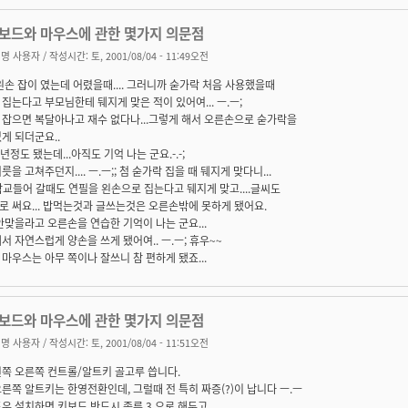
키보드와 마우스에 관한 몇가지 의문점
명 사용자
/ 작성시간: 토, 2001/08/04 - 11:49오전
왼손 잡이 였는데 어렸을때.... 그러니까 숟가락 처음 사용했을때
집는다고 부모님한테 뒈지게 맞은 적이 있어여... ㅡ.ㅡ;
 잡으면 복달아나고 재수 없다나...그렇게 해서 오른손으로 숟가락을
게 되더군요..
0년정도 됐는데...아직도 기억 나는 군요.-.-;
릇을 고쳐주던지.... ㅡ.ㅡ;; 첨 숟가락 집을 때 뒈지게 맞다니...
. 학교들어 갈때도 연필을 왼손으로 집는다고 뒈지게 맞고....글씨도
 써요... 밥먹는것과 글쓰는것은 오른손밖에 못하게 됐어요.
안맞을라고 오른손을 연습한 기억이 나는 군요...
서 자연스럽게 양손을 쓰게 됐어여.. ㅡ.ㅡ; 휴우~~
마우스는 아무 쪽이나 잘쓰니 참 편하게 됐죠...
키보드와 마우스에 관한 몇가지 의문점
명 사용자
/ 작성시간: 토, 2001/08/04 - 11:51오전
쪽 오른쪽 컨트롤/알트키 골고루 씁니다.
른쪽 알트키는 한영전환인데, 그럴때 전 특히 짜증(?)이 납니다 ㅡ.ㅡ
우 설치하면 키보드 반드시 종류 3 으로 해두고,