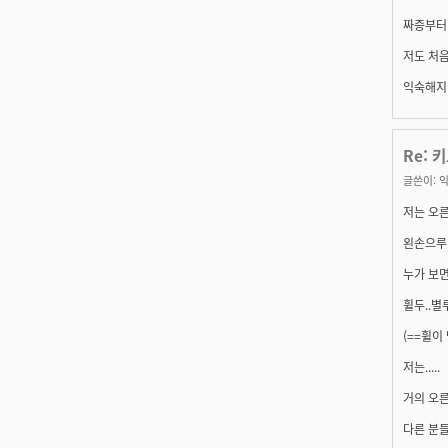
짜증부터
저도 처
익숙해지
Re: 
글쓴이:
익
저는 오른
왼손으루..
누가 보면.
휠두..별
(==휠이 
저는.....
거의 오른
다른 분들은