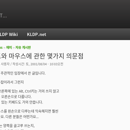
T...
LDP Wiki
KLDP.net
ms
››
재미
››
자유 게시판
치
와 마우스에 관한 몇가지 의문점
 사용자
/ 작성시간: 토, 2001/08/04 - 10:03오전
주관적인 입장에서 쓴 글입니다.
손잡이라서 그런지
오른쪽에 있는 Alt, Ctrl키는 거의 쓰지 않고
는 오른손으로 다룹니다.
에 있는 키패드도 거의 안씁니다.
우스를 왼손으로 다루는데 익숙해지면 훨씬
요. 다른 분들은 어떤가요...
rl키는 양쪽을 골고루 쓰는지,