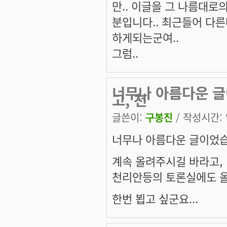
만.. 이글을 그 나름대로
분입니다.. 최근들어 다
하게되는군여..
그럼..
너무나 아름다운 글
고, 천
글쓴이:
구봉진
/ 작성시간: 일
너무나 아름다운 글이었습
계속 올려주시길 바라고,
천리안등의 토론실에도 
한번 뵙고 싶군요...