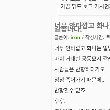
가끔 뒤도 보고 가시던
너무 안타깝고 화나
같습니다.
글쓴이:
iron
/ 작성시간: 토,
너무 안타깝고 화나는 일
마치 거대한 공동묘지 같
사람들은 반항하다가도
점점 죽어가기 때문에..
반항할수 없죠.
후후.