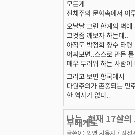
모든게
전체주의 문화속에서 이루
오날날 그런 한계의 벽에
그것좀 깨보자 하는데..
아직도 박정희 향수 타령
어찌보면..스스로 만든 
매우 두려워 하는 사람이 
그러고 보면 항국에서
다원주의가 존중되는 민
한 역사가 없다..
나는..현재 17살의
무에게도
글쓴이:
익명 사용자
/ 작성시