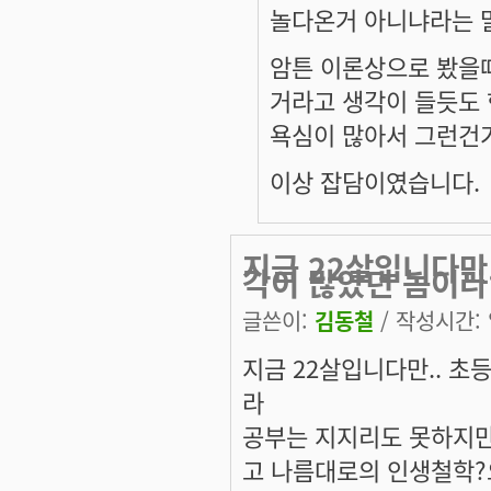
놀다온거 아니냐라는 말
암튼 이론상으로 봤을때
거라고 생각이 들듯도 한데
욕심이 많아서 그런건가
이상 잡담이였습니다.
지금 22살입니다만
각이 많았던 놈이라
글쓴이:
김동철
/ 작성시간: 일
지금 22살입니다만.. 
라
공부는 지지리도 못하지만
고 나름대로의 인생철학?