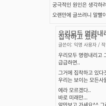
궁극적인 원인은 생각하려
오랜만에 글쓰려니 말빨이
우리모두 명령내
집착하고 있다
글쓴이:
익명 사용자
/ 작
우리모두 명령내리고 
급급하면..
그거에 집착하고 있다것
우리는 보이는 모든사물
에라 모르겠다..
바로 미래만...
앞만보고 가세요^^ 