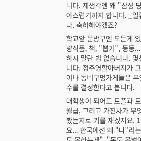
니다. 제생각엔 왜 "삼성 
아스럽기까지 합니다. _일
다. 축하해야겠죠?
학교앞 문방구엔 모든게 있었
량식품, 책, "뽑기", 등등
하지 말란 법 없습니다. 
니다. 정주영할아버지가 그
이나 동네구멍가게들은 무
수를 결정한다고 봅니다.
대학생이 되어도 토플과 
월급, 그리고 가진차가 무엇
봤는지로 키를 재겠지요. 
요... 한국에선 왜 "나"
도 못하는게", "돈도 못