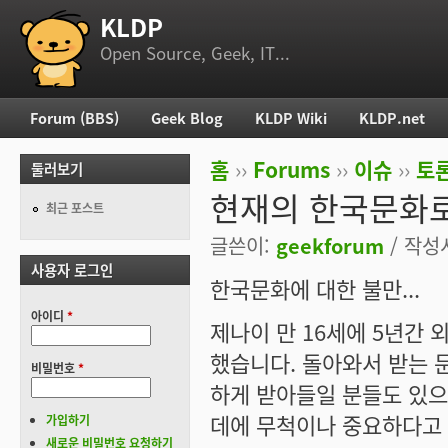
KLDP
부 메뉴
Open Source, Geek, IT...
Forum (BBS)
Geek Blog
KLDP Wiki
KLDP.net
주 메뉴
홈
››
Forums
››
이슈
››
토론
둘러보기
현재 위치
현재의 한국문화로
최근 포스트
글쓴이:
geekforum
/ 작성시
사용자 로그인
한국문화에 대한 불만...
아이디
*
제나이 만 16세에 5년간
했습니다. 돌아와서 받는 문
비밀번호
*
하게 받아들일 분들도 있으
데에 무척이나 중요하다고 
가입하기
새로운 비밀번호 요청하기