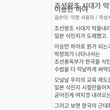
조선왕조 시대가 막
이승만 하야
글쓴이:
익명 사용자
/ 작성시
조선왕조 시대가 막을내리
일본 식민지가 도래했고.
이승만 하야로 뭔가 되는
박정희가 나타나서는
조선총독부가 한국을 식
수법을 더 악날하게 써먹
오날날 우리의 교육 제도
일본 식민지 시절만들어져
굳어진게 여지껏 내려오는
그러고 보면 항국의 근대