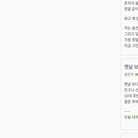
혼자서 
정말 같
싸고 제 
저는 술은
그리고 일
가끔 정말
지금 고
옛날 
글쓴이:
M
옛날 보다
친구나 선
10대 후
결혼 후에
-----
오늘
나
의