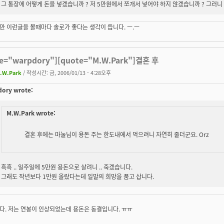
그 통장에 어떻게 돈을 넣겠습니까 ? 저 5만원에서 쪼개서 넣어야 하지 않겠습니까 ? 그러니 제
 이런글을 볼때마다 솔로가 좋다는 생각이 듭니다. ㅡ.ㅡ
te="warpdory"][quote="M.W.Park"]결혼 후
.W.Park
/ 작성시간: 금, 2006/01/13 - 4:28오후
ory wrote:
M.W.Park wrote:
결혼 후에는 마눌님이 용돈 주는 한도내에서 먹으려니 자연히 줄더군요. Orz
흑흑 .. 일주일에 5만원 용돈으로 살려니 .. 죽겠습니다.
그래도 작년보다 1만원 올랐다는데 일말의 희망을 품고 삽니다.
다. 저는 연봉이 인상되었는데 용돈은 동결입니다. ㅠㅠ