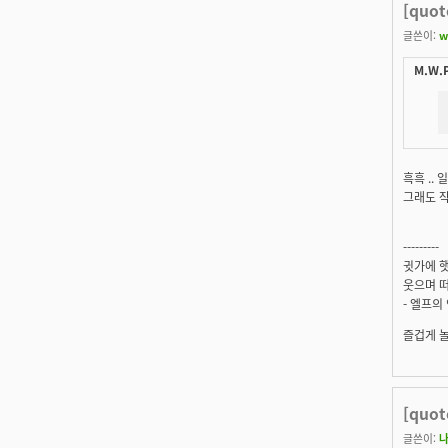
[quo
글쓴이:
w
M.W.P
흑흑 ..
그래도 작
---------
귓가에 햇
웃으며 떠
- 엘프의
즐겁게 
[quo
글쓴이: