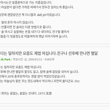
술마시는건 알콜중독으로 가는 지름길입니다.
이 마실분이 없다면 가까운 바에가서 한두잔 걸치는게 좋습니다.
입맛에 괜찮았던건 잭 다니엘과 J&B jet이었습니다.
 절대 혼자 마시지 않습니다.
 안풀리면 전 술대신 다른 방법으로 풉니다.
 술 마시고 싶을때는 돈을 내가 다 내더라도 친구들 불러서
민들을 다 잊을정도로 떠들썩하게 옛날 이야기하며 놉니다.
보다는 덜하지만 요즘도 제법 마십니다.친구나 선후배 만나면 별달
.W.Park
/ 작성시간: 금, 2006/01/13 - 4:08오후
는 덜하지만 요즘도 제법 마십니다.
후배 만나면 별달리 할것도 없고, 밥에 술에 잡담을 섞어서 놉니다.
반에서 20대 중후반까지는 정말 많이 먹었던것같습니다.
는 마눌님이 용돈 주는 한도내에서 먹으려니 자연히 줄더군요. Orz
 취미는 끝없는, 끝없는 인내다. 1973 法頂