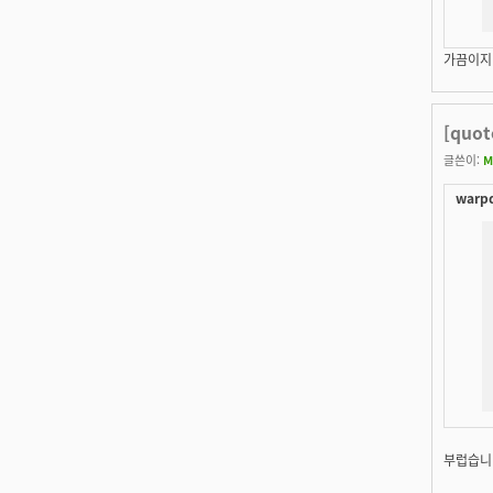
가끔이지만
[quo
글쓴이:
M
warpd
부럽습니