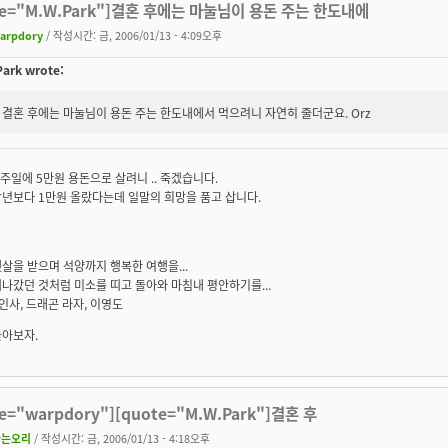
te="M.W.Park"]결혼 후에는 마눌님이 용돈 주는 한도내에
arpdory
/ 작성시간: 금, 2006/01/13 - 4:09오후
ark wrote:
결혼 후에는 마눌님이 용돈 주는 한도내에서 먹으려니 자연히 줄더군요. Orz
 일주일에 5만원 용돈으로 살려니 .. 죽겠습니다.
년보다 1만원 올랐다는데 일말의 희망을 품고 삽니다.
살을 받으며 석양까지 행복한 여행을...
나갔던 것처럼 미소를 띠고 돌아와 마침내 평안하기를...
 인사, 드래곤 라자, 이영도
놀아보자.
te="warpdory"][quote="M.W.Park"]결혼 후
나는오리
/ 작성시간: 금, 2006/01/13 - 4:18오후