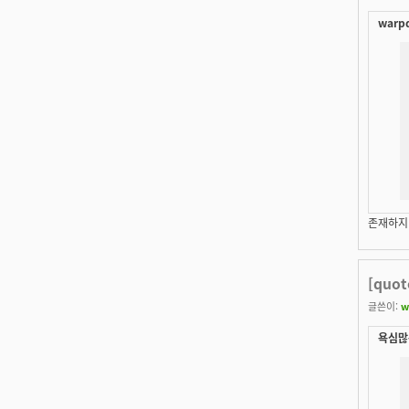
warpd
존재하지
[quo
글쓴이:
w
욕심많은