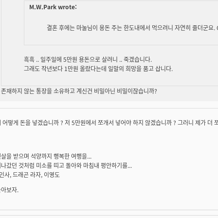
M.W.Park wrote:
결혼 후에는 마눌님이 용돈 주는 한도내에서 먹으려니 자연히 줄더군요. O
흑흑 .. 일주일에 5만원 용돈으로 살려니 .. 죽겠습니다.
그래도 작년보다 1만원 올랐다는데 일말의 희망을 품고 삽니다.
존재하지 않는 통장을 소유하고 계신건 비밀아닌 비밀이잖습니까?
 어떻게 돈을 넣겠습니까 ? 저 5만원에서 쪼개서 넣어야 하지 않겠습니까 ? 그러니 제가 더 쪼들
살을 받으며 석양까지 행복한 여행을...
나갔던 것처럼 미소를 띠고 돌아와 마침내 평안하기를...
 인사, 드래곤 라자, 이영도
놀아보자.