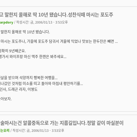
고 말한지 올해로 딱 10년 됐습니다.성찬식때 마시는 포도주
arpdory
/ 작성시간: 금, 2006/01/13 - 3:53오후
말한지 올해로 딱 10년 됐습니다.
마시는 포도주나, 가을에 포도주 담궈서 겨울에 익었나 맛보는 한두잔은 빼면 ...
정확히 9년째군요.
행가서 와이프랑 마신 맥주 한캔은 봐주세요...
살을 받으며 석양까지 행복한 여행을...
나갔던 것처럼 미소를 띠고 돌아와 마침내 평안하기를...
 인사, 드래곤 라자, 이영도
놀아보자.
 술마시는건 알콜중독으로 가는 지름길입니다.정말 같이 마실분이
나는오리
/ 작성시간: 금, 2006/01/13 - 3:53오후