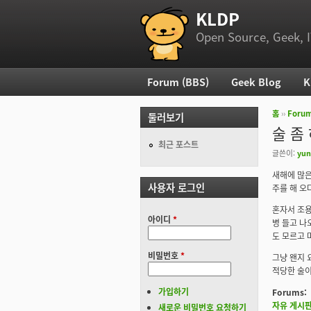
KLDP
부 메뉴
Open Source, Geek, I
Forum (BBS)
Geek Blog
K
주 메뉴
홈
››
Foru
둘러보기
현재 위
술 좀
최근 포스트
글쓴이:
yun
새해에 많은
사용자 로그인
주를 해 오
혼자서 조용
아이디
*
병 들고 나
도 모르고 
비밀번호
*
그냥 왠지 요
적당한 술이
가입하기
Forums:
자유 게시
새로운 비밀번호 요청하기