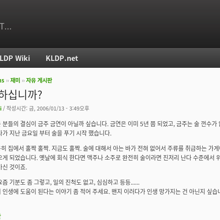
T...
LDP Wiki
KLDP.net
ms
››
재미
››
자유 게시판
치
 하십니까?
i
/ 작성시간: 금, 2006/01/13 - 3:49오후
 분들의 결심이 금주 금연이 아닐까 싶습니다. 금연은 이미 5년 쯤 되었고, 금주는 술 껀수가
다가 지난 금요일 부터 술을 푸기 시작 했습니다.
히 집에서 홀짝 홀짝. 지금도 홀짝. 술에 대해서 아는 바가 전혀 없어서 주류를 취급하는 가게
오게 되었습니다. 옛날에 회식 한다면 맥주나 소주로 완전히 술이라면 진저리 난다 수준에서 
마신 것이죠.
즘 기분도 좀 그렇고, 일의 진척도 없고, 심심하고 등등......
 인생에 도움이 된다는 이야기 좀 적어 주세요. 왠지 이러다가 인생 망가지는 건 아닌지 싶습니다. 
판