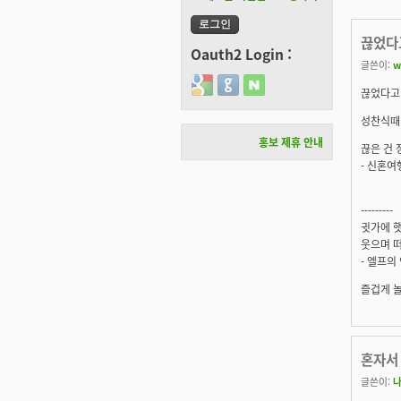
끊었다
Oauth2 Login :
글쓴이:
w
Login with Google
Login with GitHub
Login with Naver
끊었다고 
성찬식때 
홍보 제휴 안내
끊은 건 
- 신혼여
---------
귓가에 햇
웃으며 떠
- 엘프의
즐겁게 
혼자서
글쓴이: