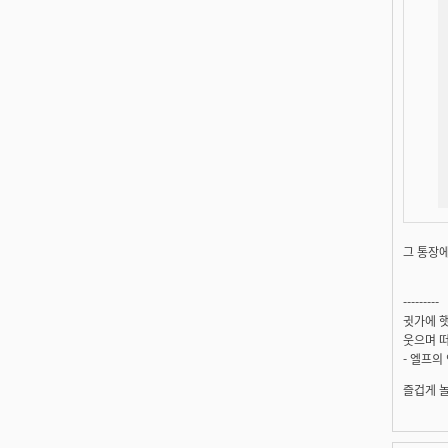
그 통장에
---------
귓가에 햇
웃으며 떠
- 엘프의
즐겁게 