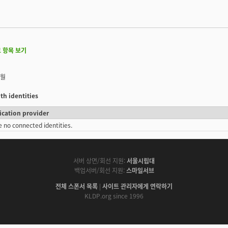
 항목 보기
개월
th identities
ication provider
e no connected identities.
서버 상면/회선 지원:
서울시립대
백업서버/회선 지원:
스마일서브
전체 스폰서 목록
|
사이트 관리자에게 연락하기
KLDP.org since 1996