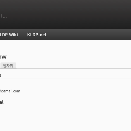
T...
LDP Wiki
KLDP.net
치
ow
발자취
)
t
hotmail.com
al