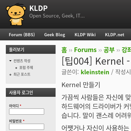
KLDP
부 메뉴
Open Source, Geek, IT...
Forum (BBS)
Geek Blog
KLDP Wiki
KLDP.net
주 메뉴
홈
››
Forums
››
공부
››
강
둘러보기
현재 위치
[팁004] Kernel 
컨텐츠 작성
포럼 주제
글쓴이:
kleinstein
/ 작성시간
최근 포스트
Kernel 만들기
사용자 로그인
가끔씩 사람들은 자신에 맞
하드웨어의 드라이버가 커
아이디
*
습니다. 말이 괜스레 어려워 
비밀번호
*
어쨋거나 자신이 사용하는 