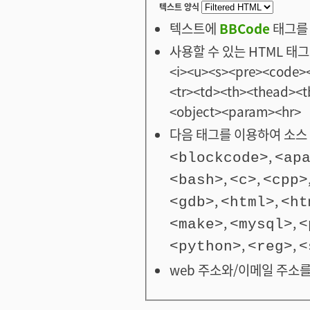
텍스트 양식
텍스트에
BBCode
태그를 
사용할 수 있는 HTML 태그: <
<i><u><s><pre><code><
<tr><td><th><thead>
<object><param><hr>
다음 태그를 이용하여 소스 
,
<blockcode>
<ap
,
,
<bash>
<c>
<cpp>
,
,
<gdb>
<html>
<ht
,
,
<make>
<mysql>
<
,
,
<python>
<reg>
<
web 주소와/이메일 주소를