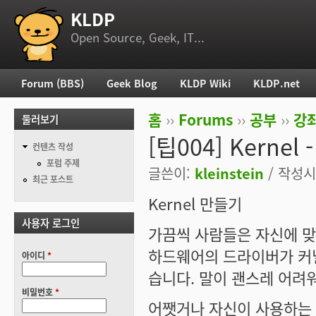
KLDP
부 메뉴
Open Source, Geek, IT...
Forum (BBS)
Geek Blog
KLDP Wiki
KLDP.net
주 메뉴
홈
››
Forums
››
공부
››
강
둘러보기
현재 위치
[팁004] Kernel 
컨텐츠 작성
포럼 주제
글쓴이:
kleinstein
/ 작성시간
최근 포스트
Kernel 만들기
사용자 로그인
가끔씩 사람들은 자신에 맞
하드웨어의 드라이버가 커
아이디
*
습니다. 말이 괜스레 어려워 
비밀번호
*
어쨋거나 자신이 사용하는 