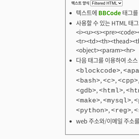
텍스트 양식
텍스트에
BBCode
태그를 
사용할 수 있는 HTML 태그: <
<i><u><s><pre><code><
<tr><td><th><thead>
<object><param><hr>
다음 태그를 이용하여 소스 
,
<blockcode>
<ap
,
,
<bash>
<c>
<cpp>
,
,
<gdb>
<html>
<ht
,
,
<make>
<mysql>
<
,
,
<python>
<reg>
<
web 주소와/이메일 주소를