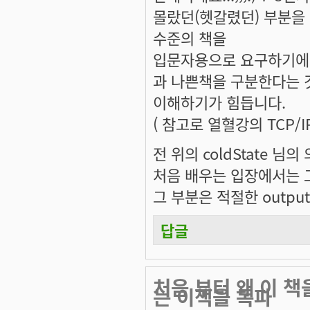
몰랐던(헷갈렸던) 부분을
수준의 책을
입문자용으로 요구하기에는
과 나쁜책을 구분한다는 
이해하기가 힘듭니다.
( 참고로 열혈강의 TCP/
전 위의 coldState 님
처음 배우는 입장에서는 
그 부분은 적절한 outpu
답글
처음 부터 왜 이 
는 이책을 독파