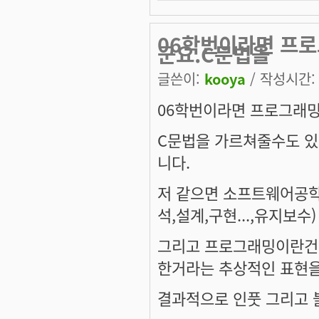
06학번이라면 프로
군요.C문법을
글쓴이:
kooya
/ 작성시간: 월
06학번이라면 프로그래밍
C문법을 가르쳐줄수도 있
니다.
저 같으면 소프트웨어공학
석,설계,구현...,유지보수
그리고 프로그래밍이란건
한거라는 추상적인 표현을
결과적으로 인풋 그리고 