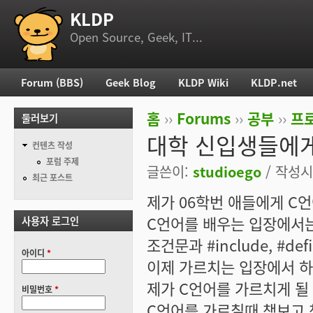
KLDP
부 메뉴
Open Source, Geek, IT...
Forum (BBS)
Geek Blog
KLDP Wiki
KLDP.net
주 메뉴
홈
››
Forums
››
공부
››
프로
둘러보기
현재 위치
대학 신입생들에게
컨텐츠 작성
포럼 주제
글쓴이:
studioego
/ 작성시간
최근 포스트
제가 06학번 애들에게 C
C언어를 배우는 입장에서는 선배
사용자 로그인
조건문과 #include, 
아이디
*
이제 가르치는 입장에서 하
제가 C언어를 가르치게 될
비밀번호
*
C언어를 가르칠때 책보고 