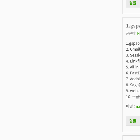
답글
1.gsp
글쓴이:
N
1.gspa
2. Gmai
3. Ses
4. Lin
5. All
6. Fas
7. Ad
8. Sag
9. web 
10. 구글
메일 :
n
답글