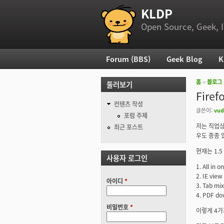
KLDP
부 메뉴
Open Source, Geek, I
Forum (BBS)
Geek Blog
K
주 메뉴
홈
››
블로그
둘러보기
현재 위
Fir
컨텐츠 작성
글쓴이:
vu
포럼 주제
저는 직업상
최근 포스트
우도 종종 있
현재는 1.
사용자 로그인
1. All in 
2. IE view
아이디
*
3. Tab mix
4. PDF d
비밀번호
*
이렇게 4가