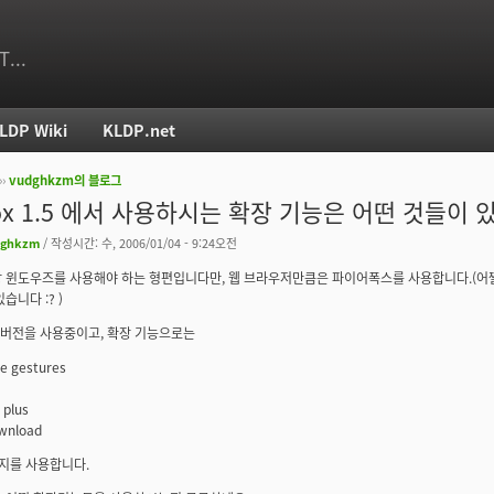
T...
LDP Wiki
KLDP.net
››
vudghkzm의 블로그
치
efox 1.5 에서 사용하시는 확장 기능은 어떤 것들이
dghkzm
/ 작성시간: 수, 2006/01/04 - 9:24오전
 윈도우즈를 사용해야 하는 형편입니다만, 웹 브라우저만큼은 파이어폭스를 사용합니다.(어쩔 수
습니다 :? )
5 버전을 사용중이고, 확장 기능으로는
one gestures
 plus
ownload
지를 사용합니다.