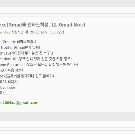
ace(Gmail을 웹하드처럼..)2. Gmail Notif
amSa
/ 작성시간: 목, 2006/01/05 - 12:05오전
ce(Gmail을 웹하드처럼..)
l Notifier(Gmail편지 알림)
sionSaver(이전에 뛰어놓은 창 복구 .)
kfication(URL링크 걸려 있지 않은 것들 자동 링크)
-in-one Gestures(마우스로 모든걸 할수 있도록 해주는)
tDic(파폭용 사전)
dblock(플레쉬를 없에거나 광고 없에기)
a(RSS 리더기)
developer
툴바 ..
an1004au@gmail.com