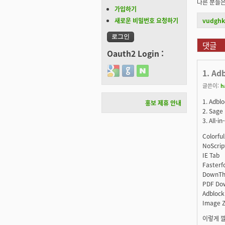
다른 분들
가입하기
새로운 비밀번호 요청하기
vudgh
댓글
Oauth2 Login :
Login with Google
Login with GitHub
Login with Naver
1. Ad
글쓴이:
h
1. Adbl
홍보 제휴 안내
2. Sage
3. All-i
Colorful
NoScrip
IE Tab
Fasterf
DownTh
PDF Do
Adblock
Image 
이렇게 깔