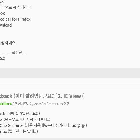
ock
기본으로 꼭 설치하고
ook
oolbar for Firefox
wnload
 사용하네요
----------- 절취선 --
:)
lkback (이미 깔려있던군요;; )2. IE View (
akiller6
/ 작성시간: 수, 2006/01/04 - 11:20오후
kback (이미 깔려있던군요;; )
View (윈도우즈에서 사용하다보니..)
-in-One Gestures (처음 사용해봤는데 신기하더군요 @.@ )
erfox (빨라진다는 말에.. )