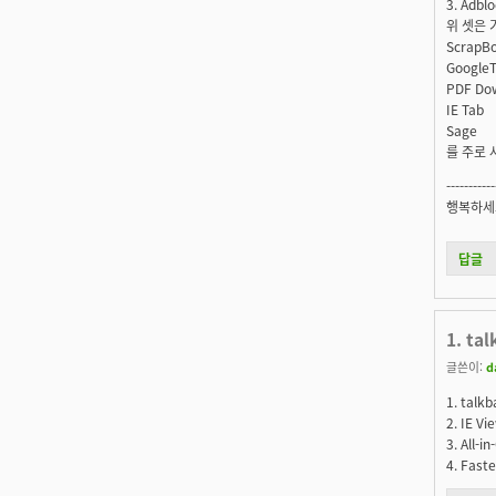
3. Adbl
위 셋은 
ScrapB
GoogleT
PDF Do
IE Tab
Sage
를 주로
---------
행복하세요
답글
1. ta
글쓴이:
d
1. tal
2. IE 
3. All
4. Fast