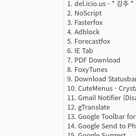
1. del.icio.us - *
2. NoScript
3. Fasterfox
4. Adblock
5. Forecastfox
6. IE Tab
7. PDF Download
8. FoxyTunes
9. Download Statusba
10. CuteMenus - Cryst
11. Gmail Notifier (Dis
12. gTranslate
13. Google Toolbar for
14. Google Send to
15. Google Suggest