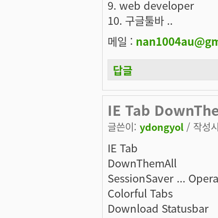
9. web developer
10. 구글툴바 ..
메일 :
nan1004au@gm
답글
IE Tab DownThe
글쓴이:
ydongyol
/ 작성시간
IE Tab
DownThemAll
SessionSaver ...
Colorful Tabs
Download Statusbar