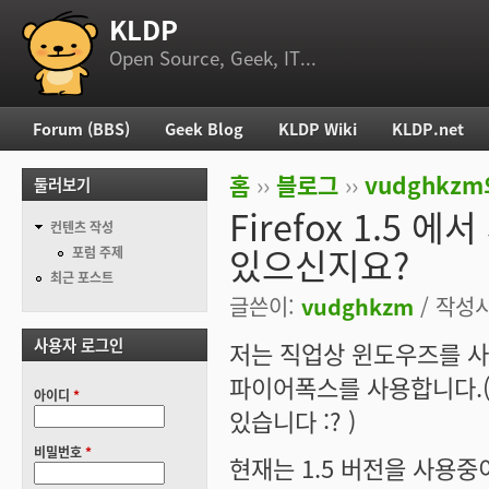
KLDP
부 메뉴
Open Source, Geek, IT...
Forum (BBS)
Geek Blog
KLDP Wiki
KLDP.net
주 메뉴
홈
››
블로그
››
vudghkz
둘러보기
현재 위치
Firefox 1.5
컨텐츠 작성
있으신지요?
포럼 주제
최근 포스트
글쓴이:
vudghkzm
/ 작성시간
사용자 로그인
저는 직업상 윈도우즈를 
파이어폭스를 사용합니다.(어
아이디
*
있습니다 :? )
비밀번호
*
현재는 1.5 버전을 사용중