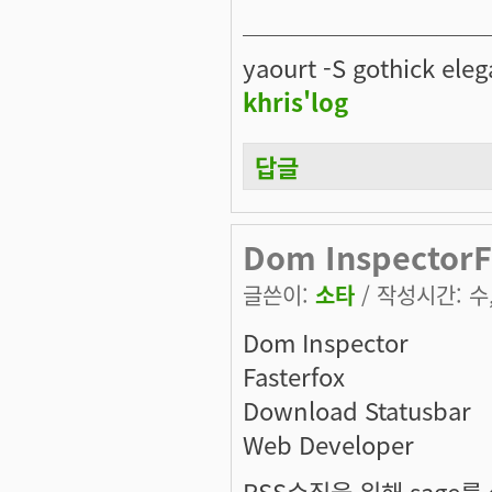
──────────
yaourt -S gothick eleg
khris'log
답글
Dom InspectorF
글쓴이:
소타
/ 작성시간: 수, 
Dom Inspector
Fasterfox
Download Statusbar
Web Developer
RSS수집을 위해 sag