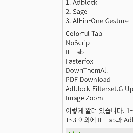
1. Adblock
2. Sage
3. All-in-One Gesture
Colorful Tab
NoScript
IE Tab
Fasterfox
DownThemAll
PDF Download
Adblock Filterset.G U
Image Zoom
이렇게 깔려 있습니다. 1
1~3 이외에 IE Tab과 A