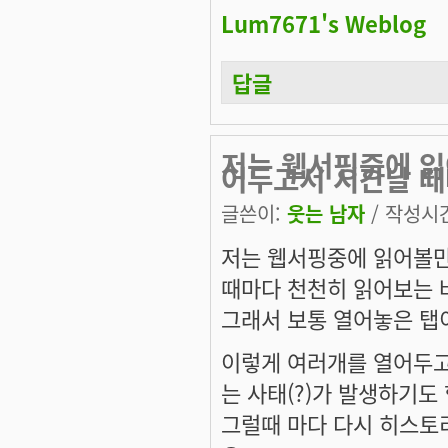
Lum7671's Weblog
답글
저는 웹서핑중에 읽
어두고서 시간날 
글쓴이:
웃는 남자
/ 작성시간:
저는 웹서핑중에 읽어볼만
때마다 천천히 읽어보는 
그래서 보통 열어놓은 탭
이렇게 여러개를 열어두고
는 사태(?)가 발생하기도
그럴때 마다 다시 히스토