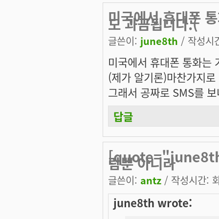
미국에서 휴대폰 통
도 과금됩니다.(
글쓴이:
june8th
/ 작성시간:
미국에서 휴대폰 통화는 
(제가 알기론)마찬가지로 
그래서 공짜로 SMS를 보
답글
[quote="june
람뿐 아니라
글쓴이:
antz
/ 작성시간: 화,
june8th wrote: