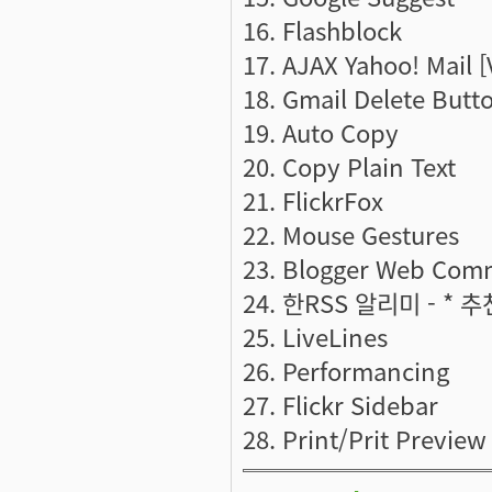
16. Flashblock
17. AJAX Yahoo! Mail 
18. Gmail Delete Bu
19. Auto Copy
20. Copy Plain Text
21. FlickrFox
22. Mouse Gestures
23. Blogger Web Com
24. 한RSS 알리미 - * 추
25. LiveLines
26. Performancing
27. Flickr Sidebar
28. Print/Prit Prev