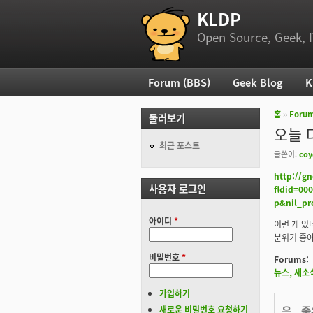
KLDP
부 메뉴
Open Source, Geek, I
Forum (BBS)
Geek Blog
K
주 메뉴
홈
››
Foru
둘러보기
현재 위
오늘 
최근 포스트
글쓴이:
coy
http://g
사용자 로그인
fldid=00
p&nil_p
아이디
*
이런 게 있
분위기 좋아
비밀번호
*
Forums:
뉴스, 새소
가입하기
음.. 
새로운 비밀번호 요청하기