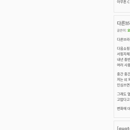
아무튼 C
다른브
글쓴이:
다른브라
다음쇼핑
서핑자체가
내년 중반
여러 사
중간 중간
저는 IE
인심쓰면
그래도 
고맙다고
변화에 
[quo