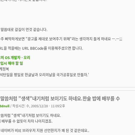
 말씀데로 갈길이 먼것 같습니다.
주 삐딱하게보면 "광고를 제대로 보여주기 위해"라는 생각까지 들게 하네요 ㅡ.ㅡ;;;
긴URL을 적을때는 URL BBCode를 이용해주셨으면 합니다.
의 OS 개발자 - 오리
가입시 해야 할 일
세계정복
S, 석탄일을 평일로 한글날과 오리의날을 국가공휴일로 만들자.'
 말씀처럼 "생색"내기처럼 보이기도 하네요.한술 밥에 배부를 수
ddnull
/ 작성시간: 수, 2005/12/28 - 11:09오후
말씀처럼 "생색"내기처럼 보이기도 하네요.
 배부를 수 없듯이 차차 나아지겠죠.
네이버가 비IE 브라우저 지원 선언한지가 꽤 된 것 같은데요..