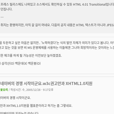
프레스 릴리스에도 나와있고 소스에서도 확인하실 수 있듯 HTML 4.01 Transitional입니
던집니다.
---
취지는 환영하지만, 아직 갈 길이 머네요. 다음의 공지 내용은 HTML 텍스트가 아니라 JPE
음을 두둔하고 싶은 마음은 없지만.. '노력하겠다'는 식의 발언 자체가 의미가 있다고 봅니다.
하고 있는 것을 보면 비 MS 운영체제를 사용하는 이들에겐 그나마 희망적이라는 것이라는 느
한 체크를 하게 될 가능성은 이전보단 높아졌겠죠.
) 삼각산(O) 백운대(X) 백운봉(O)
 네이버의 경쟁 시작이군요.w3c권고안과 XHTML1.0지원
불꽃오리
/ 작성시간: 수, 2005/12/28 - 9:17오후
네이버의 경쟁 시작이군요.
안과 XHTML1.0지원을 웹표준이라고 하기는 좀 그렇네요.
메인페이지만 지키는것 같습니다.