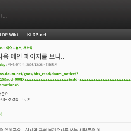
T...
LDP Wiki
KLDP.net
ms
››
이슈
››
뉴스, 새소식
치
다음 메인 페이지를 보니..
day
/ 작성시간: 수, 2005/12/28 - 7:56오후
nos.daum.net/gnos/bbs_read/daum_notice/?
015&rdd=000IXzzzzzzzzzzzzzzzzzzzzzzzzz&sdd=zzzzzzzzzzzzzzzzzzzzzzzzzzzz
romotion=5
더군요.
지는 것 같습니다. :P
식
좋은 일이군요...하지만 구형 브라우저를 쓰는 사람들은 어