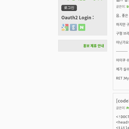
글쓴이:
S
음.. 좋은
Oauth2 Login :
하지만 
Login with Google
Login with GitHub
Login with Naver
구형 브라
아닌가요
홍보 제휴 안내
----------
어이쿠 수
제가 실수
RET ;My 
[code
글쓴이:
P
<!DOC
<head
<tit