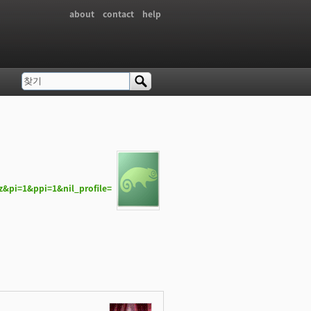
about
contact
help
찾기
검색 폼
zz&pi=1&ppi=1&nil_profile=