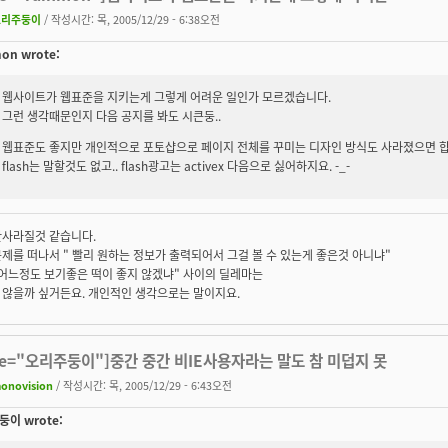
오리주둥이
/ 작성시간: 목, 2005/12/29 - 6:38오전
on wrote:
웹사이트가 웹표준을 지키는게 그렇게 어려운 일인가 모르겠습니다.
그런 생각때문인지 다음 공지를 봐도 시큰둥..
웹표준도 좋지만 개인적으로 포토샵으로 페이지 전체를 꾸미는 디자인 방식도 사라졌으면 합
flash는 말할것도 없고.. flash광고는 activex 다음으로 싫어하지요. -_-
안사라질것 같습니다.
제를 떠나서 " 빨리 원하는 정보가 출력되어서 그걸 볼 수 있는게 좋은것 아니냐"
 어느정도 보기좋은 떡이 좋지 않겠냐" 사이의 딜레마는
 않을까 싶거든요. 개인적인 생각으로는 말이지요.
te="오리주둥이"]중간 중간 비IE사용자라는 말도 참 미덥지 못
onovision
/ 작성시간: 목, 2005/12/29 - 6:43오전
이 wrote: