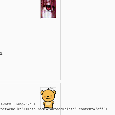
요.
><html lang="ko">

set=euc-kr"><meta name="autocomplete" content="off">
