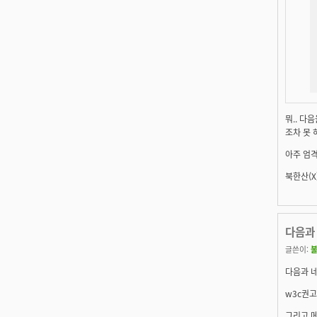
뭐.. 다
조차 못 
아주 엄격
북한산(X
다음과
글쓴이:
다음과 
w3c권고
그리고 