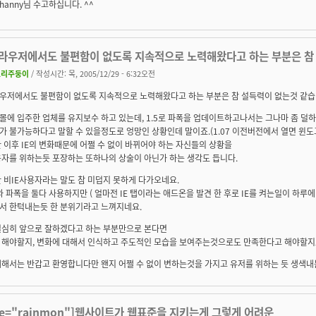
hanny님 수고하십니다. ^^
라우저에서도 불편함이 없도록 지속적으로 노력해왔다고 하는 부분은 참
오리주둥이
/ 작성시간: 목, 2005/12/29 - 6:32오전
우저에서도 불편함이 없도록 지속적으로 노력해왔다고 하는 부분은 참 설득력이 없는것 같습
몰에 입주한 업체를 유지보수 하고 있는데, 1.5로 파폭을 업데이트하고나서는 그나마 좀 덜
 불가능하다고 말할 수 있을정도로 엉망인 상황인데 말이죠.(1.07 이전버전에서 열면 윈
 이후 IE의 변화때문에 어쩔 수 없이 바뀌어야 하는 자신들의 상황을
용자를 위하는듯 포장하는 또하나의 상술이 아닌가 하는 생각도 듭니다.
 비IE사용자라는 말도 참 미덥지 못하게 다가오네요.
 와 파폭을 둘다 사용하지만 ( 얼마전 IE 탭이라는 애드온을 발견 한 후로 IE를 켜는일이 하루
서 한턱내는듯 한 분위기라고 느껴지네요.
열심히 앞으로 잘하겠다고 하는 부분만으로 본다면
 해야할지, 변화에 대해서 인식하고 주도적인 모습을 보여주는것으로도 만족한다고 해야할지
대해서는 반갑고 환영합니다만 왠지 어쩔 수 없이 변하는것을 가지고 유저를 위하는 듯 생색내
te="rainmon"]웹사이트가 웹표준을 지키는게 그렇게 어려운