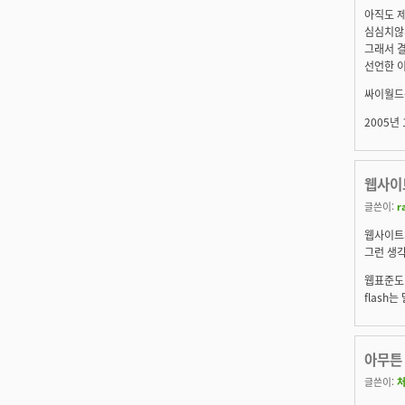
아직도 
심심치않게
그래서 결
선언한 이
싸이월드는
2005년 
웹사이
글쓴이:
r
웹사이트
그런 생각
웹표준도
flash는
아무튼 
글쓴이: