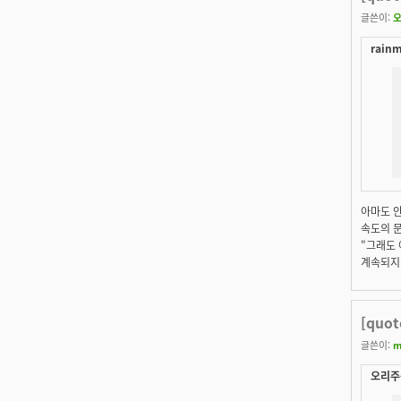
글쓴이:
rainm
아마도 
속도의 문
"그래도
계속되지
[quo
글쓴이:
m
오리주둥