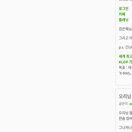
로그인
카페
플래닛
검은해님
그리고 아
p.s. 
세계 최고
KLDP 
목표 : 
'X-MA
오리님
글쓴이:
a
오리님 
한술 밥에
그나저나 