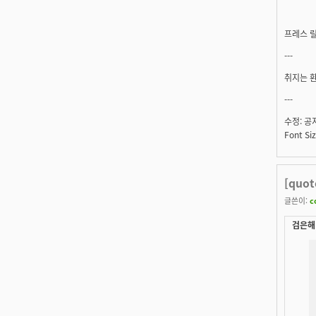
프레스 릴
---
취지는 환
---
수정: 공지
Font 
[quot
글쓴이:
c
검은해 