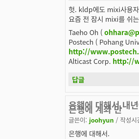
헛. kldp에도 mixi사용자
요즘 전 잠시 mixi를 쉬는
Taeho Oh (
ohhara@p
Postech ( Pohang Univ
http://www.postech
Alticast Corp.
http://
답글
은행에 대해서.내년
은행에 계좌 만
글쓴이:
joohyun
/ 작성시간:
은행에 대해서.