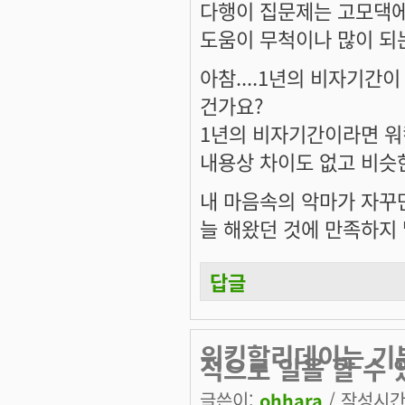
다행이 집문제는 고모댁에
도움이 무척이나 많이 되는
아참....1년의 비자기간
건가요?
1년의 비자기간이라면 
내용상 차이도 없고 비슷
내 마음속의 악마가 자꾸만
늘 해왔던 것에 만족하지 
답글
워킹할리데이는 기
적으로 일을 할 수 
글쓴이:
ohhara
/ 작성시간: 