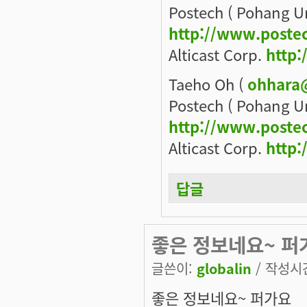
Postech ( Pohang Un
http://www.poste
Alticast Corp.
http:
Taeho Oh (
ohhara
Postech ( Pohang Un
http://www.poste
Alticast Corp.
http:
답글
좋은 정보네요~ 퍼
글쓴이:
globalin
/ 작성시간:
좋은 정보네요~ 퍼가요