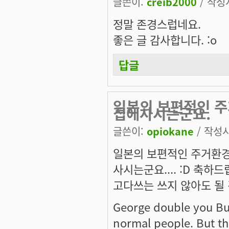
글쓴이:
creib2000
/ 작성시
정말 존경스럽네요.
좋은 글 감사합니다. :o
답글
일본의 보편적인 주
집에사시는군요.
글쓴이:
opiokane
/ 작성시간
일본의 보편적인 주거환경
사시는군요.... :D 축하드
고다쓰는 쓰지 않아도 될 
George double you Bush
normal people. But the