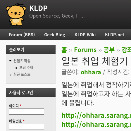
KLDP
부 메뉴
Open Source, Geek, IT...
Forum (BBS)
Geek Blog
KLDP Wiki
KLDP.net
주 메뉴
홈
››
Forums
››
공부
››
강
둘러보기
현재 위치
일본 취업 체험기
컨텐츠 작성
포럼 주제
글쓴이:
ohhara
/ 작성시간: 토
최근 포스트
일본에 취업해서 정착하기
일본에 취업하고자 하는 사
사용자 로그인
에 올립니다.
아이디
*
http://ohhara.sarang
비밀번호
*
http://ohhara.sarang