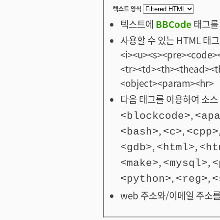
텍스트 양식
텍스트에
BBCode
태그를 
사용할 수 있는 HTML 태그: <
<i><u><s><pre><code><
<tr><td><th><thead>
<object><param><hr>
다음 태그를 이용하여 소스 
,
<blockcode>
<ap
,
,
<bash>
<c>
<cpp>
,
,
<gdb>
<html>
<ht
,
,
<make>
<mysql>
<
,
,
<python>
<reg>
<
web 주소와/이메일 주소를