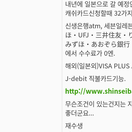
내년에 일본으로 갈 예정
캐쉬카드신청할때 32가지
신생은행atm, 세븐일레븐
ほ・UFJ・三井住友・
みずほ・あおぞら銀行・
에서 수수료가 0엔.
해외(일본외)VISA PLU
J-debit 직불카드기능.
http://www.shinsei
무슨조건이 있는건지는 
좋더군요...
재수생