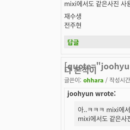
mixi에서도 같은사진 
재수생
전주현
답글
[quote="jooh
다 본적이
글쓴이:
ohhara
/ 작성시간: 
joohyun wrote:
아..ㅋㅋㅋ mixi에
mixi에서도 같은사