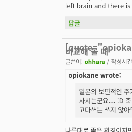
left brain and there is
답글
[quote="opi
비교해 볼 때
글쓴이:
ohhara
/ 작성시간: 
opiokane wrote:
일본의 보편적인 주
사시는군요.... :D
고다쓰는 쓰지 않아도
나름대로 좋은 환경이지만