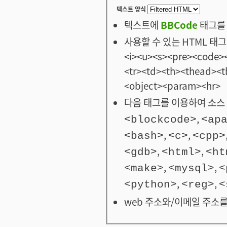
텍스트 양식
텍스트에
BBCode
태그를 
사용할 수 있는 HTML 태그: <
<i><u><s><pre><code><
<tr><td><th><thead>
<object><param><hr>
다음 태그를 이용하여 소스 
,
<blockcode>
<ap
,
,
<bash>
<c>
<cpp>
,
,
<gdb>
<html>
<ht
,
,
<make>
<mysql>
<
,
,
<python>
<reg>
<
web 주소와/이메일 주소를