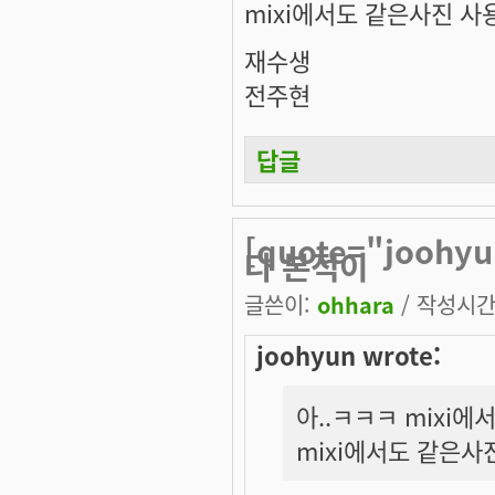
mixi에서도 같은사진 
재수생
전주현
답글
[quote="jooh
다 본적이
글쓴이:
ohhara
/ 작성시간: 
joohyun wrote:
아..ㅋㅋㅋ mixi에
mixi에서도 같은사