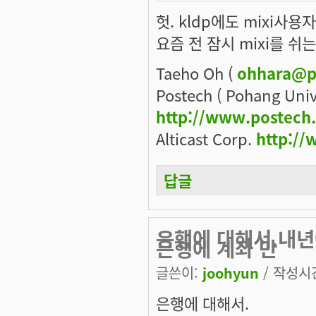
헛. kldp에도 mixi사용자
요즘 전 잠시 mixi를 쉬는
Taeho Oh (
ohhara@p
Postech ( Pohang Univ
http://www.postech
Alticast Corp.
http://
답글
은행에 대해서.내년
은행에 계좌 만
글쓴이:
joohyun
/ 작성시간:
은행에 대해서.