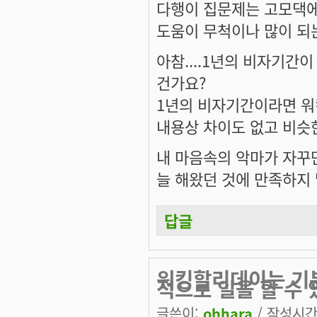
다행이 집문제는 고모댁에
도움이 무척이나 많이 되는
아참....1년의 비자기간
건가요?
1년의 비자기간이라면 
내용상 차이도 없고 비슷
내 마음속의 악마가 자꾸만
늘 해왔던 것에 만족하지 
답글
워킹할리데이는 기
적으로 일을 할 수 
글쓴이:
ohhara
/ 작성시간: 