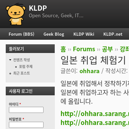
KLDP
부 메뉴
Open Source, Geek, IT...
Forum (BBS)
Geek Blog
KLDP Wiki
KLDP.net
주 메뉴
홈
››
Forums
››
공부
››
강
둘러보기
현재 위치
일본 취업 체험기
컨텐츠 작성
포럼 주제
글쓴이:
ohhara
/ 작성시간: 토
최근 포스트
일본에 취업해서 정착하기
일본에 취업하고자 하는 사
사용자 로그인
에 올립니다.
아이디
*
http://ohhara.sarang
비밀번호
*
http://ohhara.sarang