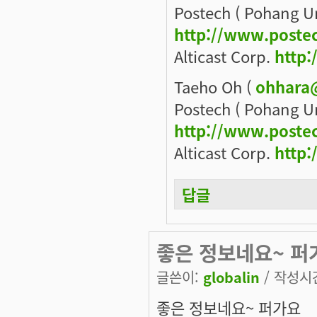
Postech ( Pohang Un
http://www.poste
Alticast Corp.
http:
Taeho Oh (
ohhara
Postech ( Pohang Un
http://www.poste
Alticast Corp.
http:
답글
좋은 정보네요~ 퍼
글쓴이:
globalin
/ 작성시간:
좋은 정보네요~ 퍼가요