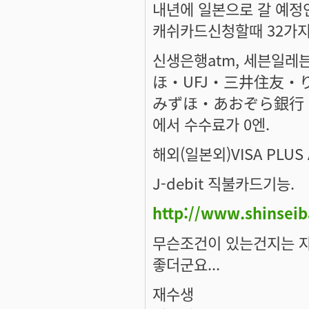
내년에 일본으로 갈 예정
캐쉬카드신청할때 32가지
신생은행atm, 세븐일레븐
ほ・UFJ・三井住友・
みずほ・あおぞら銀行・
에서 수수료가 0엔.
해외(일본외)VISA PLU
J-debit 직불카드기능.
http://www.shinsei
무슨조건이 있는건지는 
좋더군요...
재수생