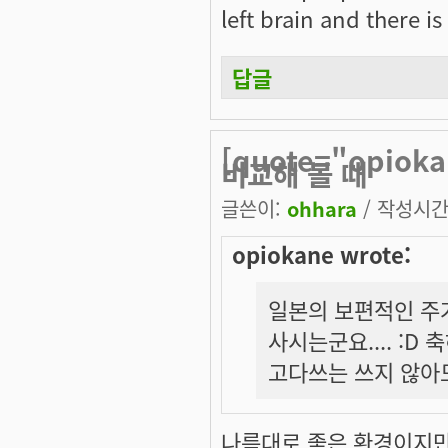
left brain and there is
답글
[quote="opi
비교해 볼 때
글쓴이:
ohhara
/ 작성시간: 
opiokane wrote:
일본의 보편적인 주
사시는군요.... :D
고다쓰는 쓰지 않아도
나름대로 좋은 환경이지만