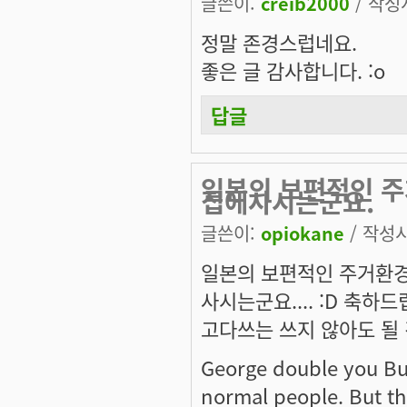
글쓴이:
creib2000
/ 작성시
정말 존경스럽네요.
좋은 글 감사합니다. :o
답글
일본의 보편적인 주
집에사시는군요.
글쓴이:
opiokane
/ 작성시간
일본의 보편적인 주거환경
사시는군요.... :D 축하드
고다쓰는 쓰지 않아도 될 
George double you Bush
normal people. But the