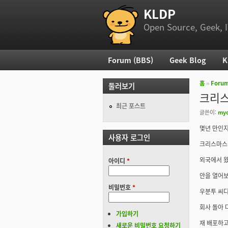
KLDP
부 메뉴
Open Source, Geek, I
Forum (BBS)
Geek Blog
K
주 메뉴
홈
››
Foru
둘러보기
현재 위
크리스
최근 포스트
글쓴이:
my
몇년 만인지
사용자 로그인
크리스마스 
외국에서 왔더
아이디
*
안을 열어
비밀번호
*
우분투 씨디가
회사 돌아
가입하기
재 배포하고 
새로운 비밀번호 요청하기