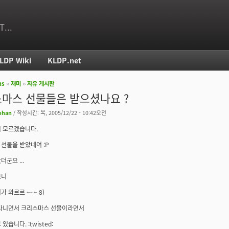
T...
LDP Wiki
KLDP.net
ms
››
재미
››
자유 게시판
치
마스 선물들은 받으셨나요 ?
ohan
/ 작성시간: 목, 2005/12/22 - 10:42오전
 모르겠습니다.
선물을 받았네여 :P
군요 ...
보니
 와르르 ~~~ 8)
 다니면서 크리스마스 선물이라면서
있습니다. :twisted: