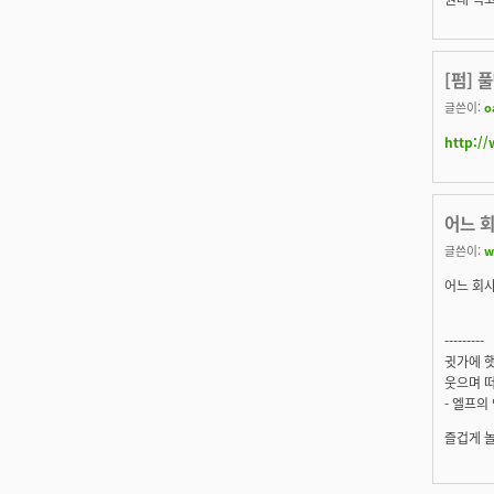
[펌]
글쓴이:
o
http:/
어느 회
글쓴이:
w
어느 회사
---------
귓가에 햇
웃으며 떠
- 엘프의
즐겁게 