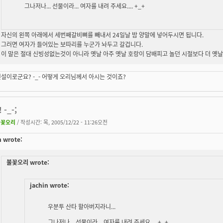
그나저나... 선물이라...
여자를 내려 주세요.
... +_+
자신의 왼쪽 아래에서 세번째갈비뼈를 빼내서 24일날 밤 양말에 넣어두시면 됩니다.
그러면 여자가 들어있는 보따리를 누군가 놔두고 갈겁니다.
이 말은 절대 신빙성없는것이 아니라 옛날 아주 옛날 호랑이 담배피고 놀던 시절보다 더 옛
설이로군요? -_- 어떻게 오리님께서 아시는 것이죠?
 -_-;
불꽃오리
/ 작성시간: 목, 2005/12/22 - 11:26오전
n wrote:
불꽃오리 wrote:
jachin wrote:
우분투 산타 할아버지라니...
그나저나... 선물이라...
여자를 내려 주세요.
... +_+