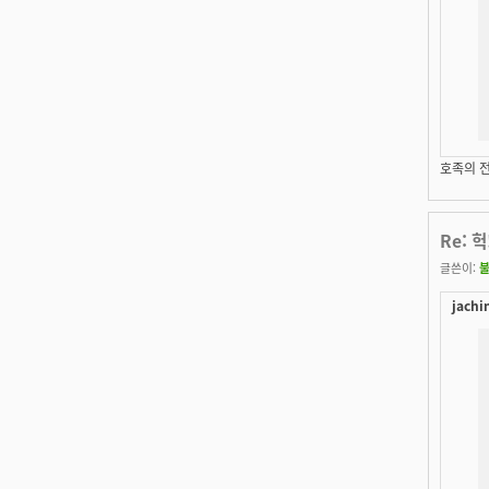
호족의 전
Re: 헉!
글쓴이:
jachi