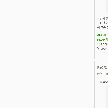
자신의 
그러면 
이 말은 
세계 최고
KLDP 
목표 : 
'X-MA
Re: 헉!
글쓴이:
j
불꽃오리