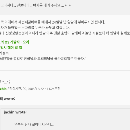
그나저나... 선물이라...
여자를 내려 주세요.
... +_+
왼쪽 아래에서 세번째갈비뼈를 빼내서 24일날 밤 양말에 넣어두시면 됩니다.
여자가 들어있는 보따리를 누군가 놔두고 갈겁니다.
절대 신빙성없는것이 아니라 옛날 아주 옛날 호랑이 담배피고 놀던 시절보다 더 옛날에 실제로
의 OS 개발자 - 오리
가입시 해야 할 일
세계정복
S, 석탄일을 평일로 한글날과 오리의날을 국가공휴일로 만들자.'
 -_-;
achin
/ 작성시간: 목, 2005/12/22 - 11:24오전
 wrote:
jachin wrote:
우분투 산타 할아버지라니...