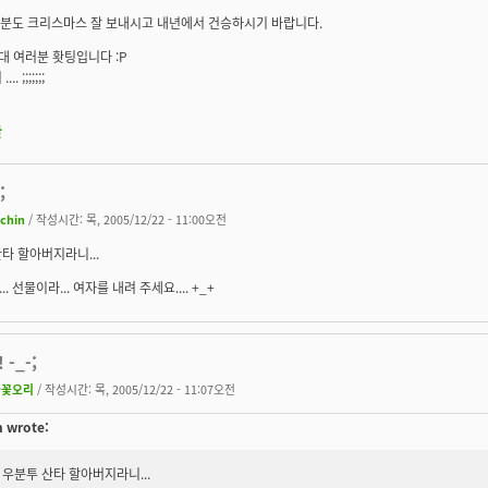
러분도 크리스마스 잘 보내시고 내년에서 건승하시기 바랍니다.
부대 여러분 홧팅입니다 :P
. ;;;;;;;
판
;
achin
/ 작성시간: 목, 2005/12/22 - 11:00오전
타 할아버지라니...
. 선물이라...
여자를 내려 주세요.
... +_+
 -_-;
불꽃오리
/ 작성시간: 목, 2005/12/22 - 11:07오전
n wrote:
우분투 산타 할아버지라니...