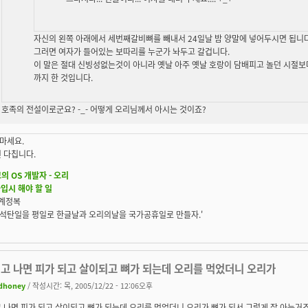
자신의 왼쪽 아래에서 세번째갈비뼈를 빼내서 24일날 밤 양말에 넣어두시면 됩니다
그러면 여자가 들어있는 보따리를 누군가 놔두고 갈겁니다.
이 말은 절대 신빙성없는것이 아니라 옛날 아주 옛날 호랑이 담배피고 놀던 시절보
까지 한 것입니다.
호족의 전설이로군요? -_- 어떻게 오리님께서 아시는 것이죠?
마세요.
 다칩니다.
의 OS 개발자 - 오리
가입시 해야 할 일
세계정복
S, 석탄일을 평일로 한글날과 오리의날을 국가공휴일로 만들자.'
먹고 나면 피가 되고 살이되고 뼈가 되는데 오리를 먹었더니 오리가
dhoney
/ 작성시간: 목, 2005/12/22 - 12:06오후
 나면 피가 되고 살이되고 뼈가 되는데 오리를 먹었더니 오리가 뼈가 되서 그렇게 잘 아는거죠