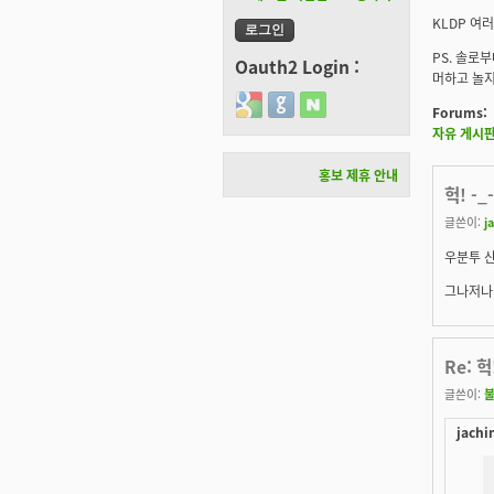
KLDP 여
PS. 솔로
Oauth2 Login :
머하고 놀지 ...
Login with Google
Login with GitHub
Login with Naver
Forums:
자유 게시
홍보 제휴 안내
헉! -_-
글쓴이:
j
우분투 산
그나저나..
Re: 헉!
글쓴이:
jachi