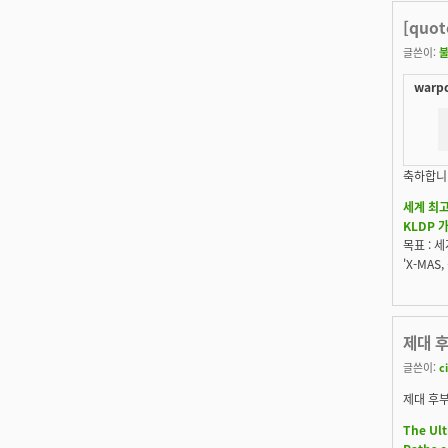
[quo
글쓴이:
warpd
축하합니
세계 최고
KLDP 
목표 : 
'X-MA
제대 
글쓴이:
c
제대 후부
The Ult