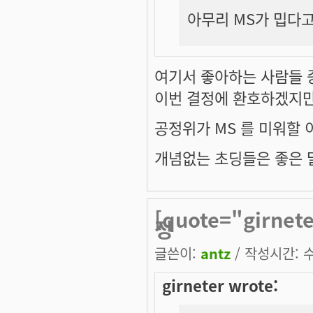
아무리 MS가 밉다고
여기서 좋아하는 사람들 중
이번 결정에 환호하겠지
공정위가 MS 를 미워할 
개념없는 초딩들은 좋은 말
[quote="girnet
정
글쓴이:
antz
/ 작성시간: 수,
girneter wrote: