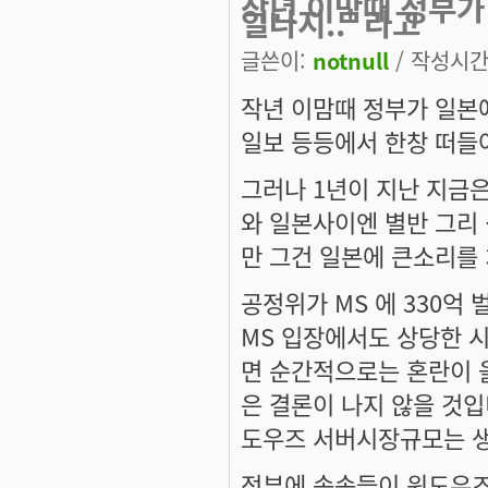
작년 이맘때 정부가 
일나지..' 라고
글쓴이:
notnull
/ 작성시간: 
작년 이맘때 정부가 일본에
일보 등등에서 한창 떠들어
그러나 1년이 지난 지금
와 일본사이엔 별반 그리
만 그건 일본에 큰소리를
공정위가 MS 에 330
MS 입장에서도 상당한 시
면 순간적으로는 혼란이 올
은 결론이 나지 않을 것입
도우즈 서버시장규모는 생
정부에 속속들이 윈도우즈