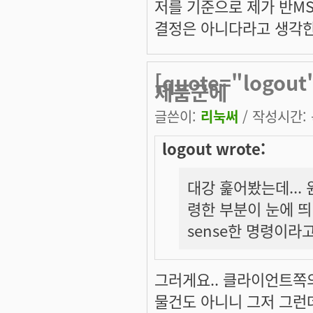
저를 기준으로 제가 반M
결정은 아니다라고 생각한다
[quote="logo
제품군에
글쓴이:
리눅써
/ 작성시간: 목
logout wrote:
대강 훑어봤는데...
령한 부분이 눈에 띄
sense한 명령이라
그러게요.. 클라이언트쪽
물건도 아니니 그저 그런