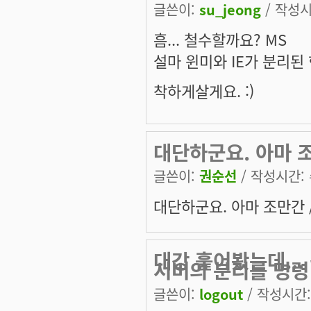
글쓴이:
su_jeong
/ 작성시간
흠... 철수할까요? MS
설마 윈미와 IE가 분리된 한
착하게살게요. :)
대단하군요. 아마 조
글쓴이:
권순선
/ 작성시간: 수
대단하군요. 아마 조만간 /
대강 훑어봤는데..
서버의 분리를 명령
글쓴이:
logout
/ 작성시간: 