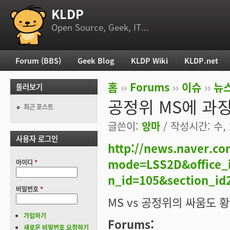
KLDP
부 메뉴
Open Source, Geek, IT...
Forum (BBS)
Geek Blog
KLDP Wiki
KLDP.net
주 메뉴
홈
››
Forums
››
이슈
››
뉴스
둘러보기
현재 위치
공정위 MS에 과징
최근 포스트
글쓴이:
앙마
/ 작성시간: 수, 2
사용자 로그인
http://news.naver.c
mode=LSS2D&office_i
아이디
*
n_id=105&section_i
비밀번호
*
MS vs 공정위의 싸움도 
가입하기
Forums:
새로운 비밀번호 요청하기