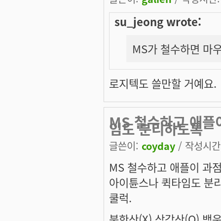
su_jeong wrote:
MS가 철수하면 마우
로지텍도 쓸만할 거예요.
MS 철수하고 애플
임도 분리하도록
글쓴이:
coyday
/ 작성시간: 
MS 철수하고 애플이 과점
아이튠스나 퀵타임도 분리
쿨럭.
북한산(X) 삼각산(O) 백운