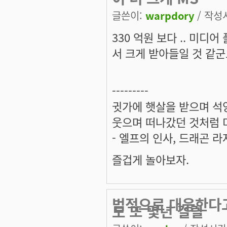
글쓴이:
warpdory
/ 작성시
330 억원 보다 .. 미디
서 크게 받아들일 것 같군
---------
귓가에 햇살을 받으며 석양
웃으며 떠나갔던 것처럼 미
- 엘프의 인사, 드래곤 라
즐겁게 놀아보자.
법적으로 대응한다고
도 또 몇년 걸릴