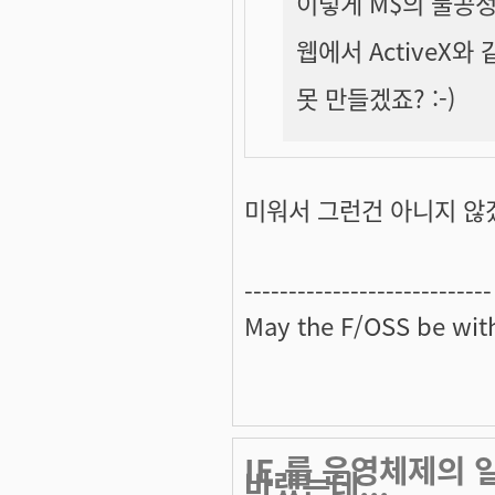
이렇게 M$의 불공정
웹에서 ActiveX
못 만들겠죠? :-)
미워서 그런건 아니지 않
----------------------------
May the
F/OSS
be with
IE 를 운영체제의
바랬는데...