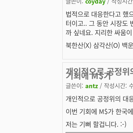
글쓴이:
coyday
/ 작성시간: 
법적으로 대응한다고 했으니
터이고.. 그 동안 시장도
까 싶네요. 지리한 싸움이
북한산(X) 삼각산(O) 백운
개인적으로 공정위
기회에 M$가
글쓴이:
antz
/ 작성시간: 수,
개인적으로 공정위의 대응
이번 기회에 M$가 한국
저는 기뻐 할겁니다. :-)