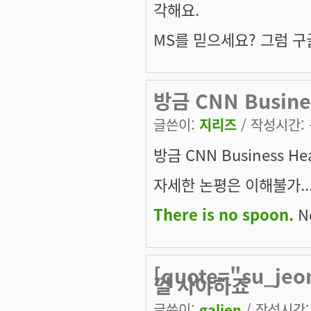
각해요.
MS를 믿으세요? 그럼 구
방금 CNN Busin
글쓴이:
지리즈
/ 작성시간: 목
방금 CNN Business H
자세한 논평은 이해불가...
There is no spoon.
Ne
[quote="su_j
껄 사야하죠
글쓴이:
galien
/ 작성시간: 목