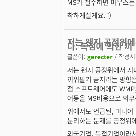
MS가 철수하면 마우스는 어
착하게살게요. :)
저는 왠지 공정위에
다. 독점에 의한 끼
글쓴이:
gerecter
/ 작성시간
저는 왠지 공정위에서 지
끼워팔기 금지라는 방향은
점 소프트웨어에도 WMP,
어등을 MS비용으로 의무
위에서도 언급된, 미디어
분리하는 문제를 공정위에
외국기업, 독접기업이라서