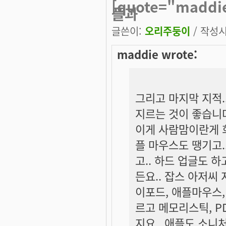
[quote="madd
플과
글쓴이:
오리주둥이
/ 작성시간
maddie wrote:
그리고 마지막 지적.
지르는 것이 좋습니다..
이게 사람맘이란게 희
플 마우스도 땡기고.
고.. 하드 업글도 하
든요.. 잡스 아저씨 
이포드, 애플마우스,
르고 메모리스틱, P
지요.. 애플도 소니