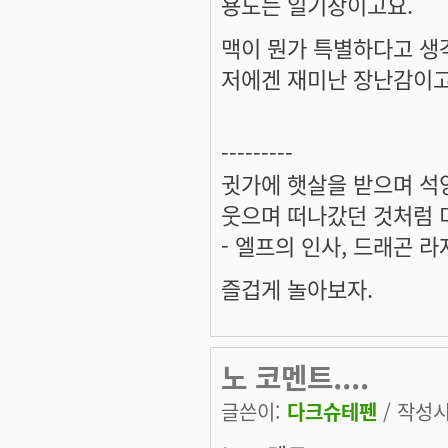
용도는 일기장이고요.
맥이 뭔가 특별하다고 생
저에겐 재미난 장난감이고
---------
귓가에 햇살을 받으며 석양
웃으며 떠나갔던 것처럼 미
- 엘프의 인사, 드래곤 라
즐겁게 놀아보자.
노 코멘트....
글쓴이:
다크슈테펜
/ 작성시간