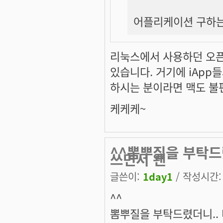
어플리케이션 구하는
리눅스에서 사용하던 오
있습니다. 거기에 iApp
하시는 분이라면 맥도 불
케케케~
^^뽐뿌질을 부탁드
쓰면서 왠
글쓴이:
1day1
/ 작성시간: 일
^^
뽐뿌질을 부탁드렸더니.. 