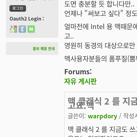
도면 충분할 듯 합니다만..
언제나 "써보고 싶다" 정도
Oauth2 Login :
얼마전에 Intel 용 맥때문
Login with Google
Login with GitHub
Login with Naver
고..
영원히 동경의 대상으로만 남게
홍보 제휴 안내
맥사용자분들의 폼푸질(뽐뿌질?) 
Forums:
자유 게시판
맥 클래식 2 를 
고요.맥
글쓴이:
warpdory
/ 작성시
맥 클래식 2 를 지금도 