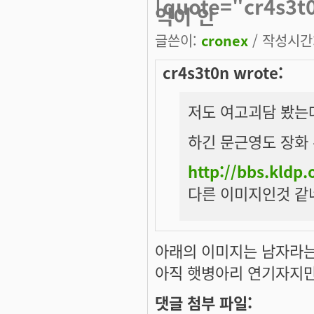
[quote="cr4s3
억이 안
글쓴이:
cronex
/ 작성시간: 
cr4s3t0n wrote:
저도 여고괴담 봤는데
하긴 문근영도 장화 
http://bbs.kldp
다른 이미지인것 같네
아래의 이미지는 남자라는 
아직 햇병아리 연기자지만.
댓글 첨부 파일: