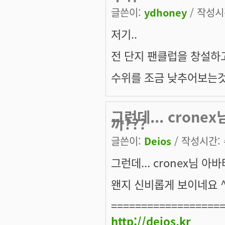
글쓴이:
ydhoney
/ 작성시간
저기..
전 단지 팬클럽을 창설하
수위를 조금 낮추어보는것
그런데... cron
까???
글쓴이:
Deios
/ 작성시간: 수
그런데... cronex님 
왠지 신비롭게 보이네요 ^.^
==================
http://deios.kr