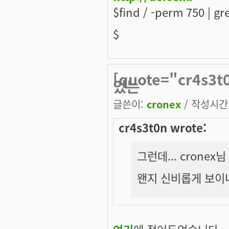
$find / -perm 750 | gre
$
[quote="cr4s3
있는
글쓴이:
cronex
/ 작성시간: 
cr4s3t0n wrote:
그런데... crone
왠지 신비롭게 보이네요
여기
에 적어두었습니다.