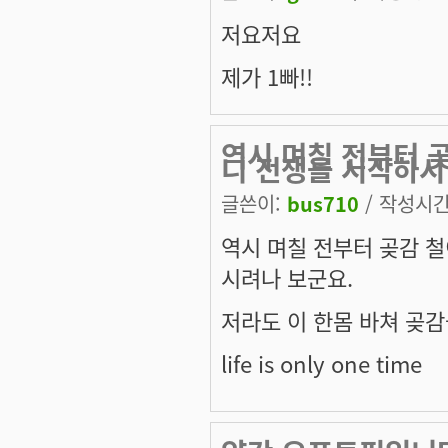
저요저요
제가 1빠!!
역시 며칠 전부터 
니 전쟁을 시작하시
글쓴이:
bus710
/ 작성시간: 
역시 며칠 전부터 곶감 
시려나 보군요.
저라도 이 한몸 바쳐 곶감
life is only one time