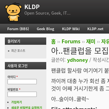
KLDP
부 메뉴
Open Source, Geek, IT...
Forum (BBS)
Geek Blog
KLDP Wiki
KLDP.net
주 메뉴
홈
››
Forums
››
재미
››
자
둘러보기
현재 위치
아..팬클럽을 모
최근 포스트
글쓴이:
ydhoney
/ 작성시간:
사용자 로그인
팬클럽 할사람 여기여기 붙
아이디
*
까이꺼 대충 누가 회선 좀
것이 어째 거시기한게 좀 그
비밀번호
*
아..술이야..쿨럭~
가입하기
새로운 비밀번호 요청하기