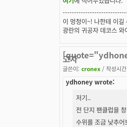
----------------------------
이 멍청이~! 나한테 이길
광란의 귀공자 데코스 와
[quote="ydho
고자
글쓴이:
cronex
/ 작성시간: 
ydhoney wrote:
저기..
전 단지 팬클럽을 
수위를 조금 낮추어