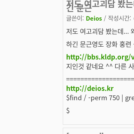
저도 여고괴담 봤는데
긴 문근
글쓴이:
Deios
/ 작성시간: 수
저도 여고괴담 봤는데... 
하긴 문근영도 장화 홍련 
http://bbs.kldp.org
지인것 같네요 ^^ 다른 사
==================
http://deios.kr
$find / -perm 750 | gre
$