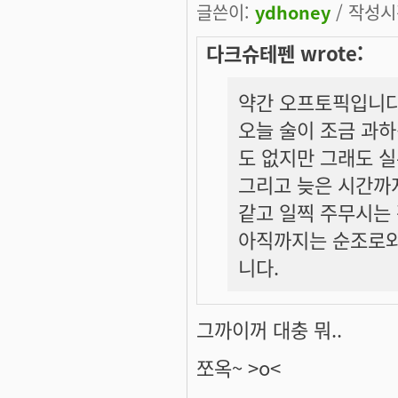
글쓴이:
ydhoney
/ 작성시간
다크슈테펜 wrote:
약간 오프토픽입니다만
오늘 술이 조금 과
도 없지만 그래도 
그리고 늦은 시간까지
같고 일찍 주무시는
아직까지는 순조로와
니다.
그까이꺼 대충 뭐..
쪼옥~ >o<