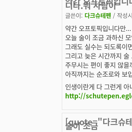
약간 오프토픽입니다
니다.뭐 사람이
글쓴이:
다크슈테펜
/ 작성시간
약간 오프토픽입니다만...
오늘 술이 조금 과하신 
그래도 실수는 되도록이면
그리고 늦은 시간까지 술 
주무시는 편이 좋지 않을
아직까지는 순조로와 보입
인생이란게 다 그런게 아니겠
http://schutepen.eg
[quote="다크슈
술이 조금