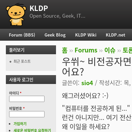
KLDP
부 메뉴
Open Source, Geek, IT...
Forum (BBS)
Geek Blog
KLDP Wiki
KLDP.net
주 메뉴
홈
››
Forums
››
이슈
››
토론
둘러보기
현재 위치
우쒸~ 비전공자면
최근 포스트
어요?
사용자 로그인
글쓴이:
sio4
/ 작성시간: 목, 
아이디
*
왜그러셨어요? :-)
"컴퓨터를 전공하게 된...
비밀번호
*
런건 아니지만... 여기 전
가입하기
왜 이일을 하세요?
새로운 비밀번호 요청하기