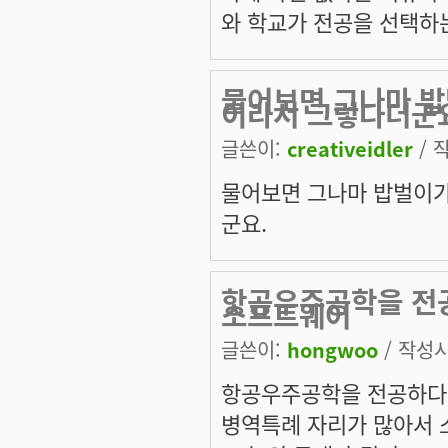
와 학교가 전공을 선택하는
물어보면 그나마 밥
이라서 그렇다더군
글쓴이:
creativeidler
/ 작
물어보면 그나마 밥벌이가
군요.
항공우주공학을 전공
소프트웨어
글쓴이:
hongwoo
/ 작성시간
항공우주공학을 전공하다가.
병역특례 자리가 많아서 