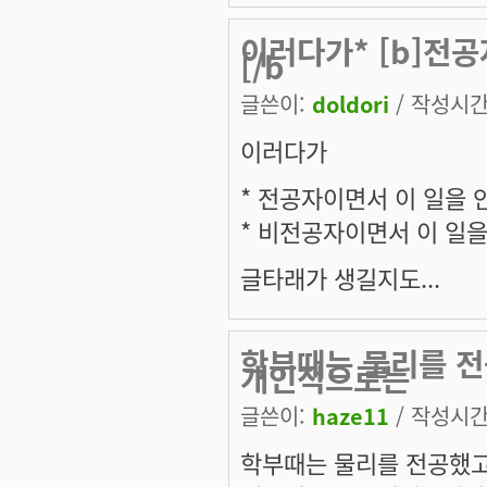
이러다가* [b]전공자
[/b
글쓴이:
doldori
/ 작성시간: 
이러다가
*
전공자
이면서 이 일을
*
비전공자
이면서 이 일
글타래가 생길지도...
학부때는 물리를 전공
개인적으로는
글쓴이:
haze11
/ 작성시간: 
학부때는 물리를 전공했고,