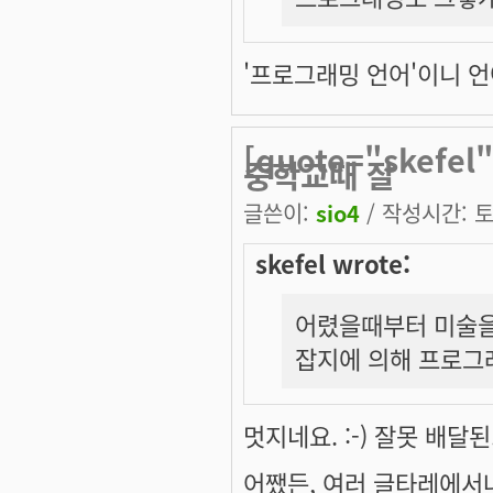
'프로그래밍 언어'이니 언
[quote="ske
중학교때 잘
글쓴이:
sio4
/ 작성시간: 토,
skefel wrote:
어렸을때부터 미술을
잡지에 의해 프로그
멋지네요. :-) 잘못 배달된..
어쨌든, 여러 글타레에서나