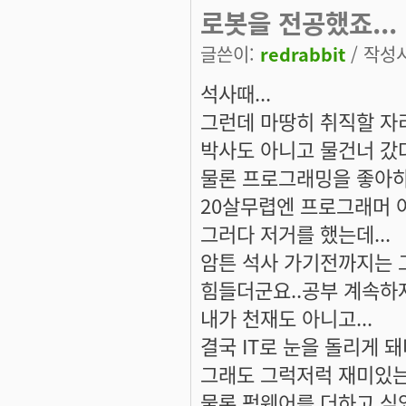
로봇을 전공했죠...
글쓴이:
redrabbit
/ 작성시간
석사때...
그런데 마땅히 취직할 자리
박사도 아니고 물건너 갔
물론 프로그래밍을 좋아하기
20살무렵엔 프로그래머 아
그러다 저거를 했는데...
암튼 석사 가기전까지는 
힘들더군요..공부 계속하자
내가 천재도 아니고...
결국 IT로 눈을 돌리게 돼
그래도 그럭저럭 재미있는거
물론 펌웨어를 더하고 싶었