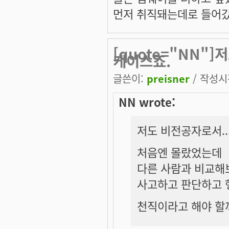
먼저 취직돼는데로 들어갔
[quote="NN"
케이스죠.
글쓴이:
preisner
/ 작성시간
NN wrote:
저도 비전공자로서..
처음엔 몰랐었는데
다른 사람과 비교해
사고하고 판단하고 
천직이라고 해야 할까