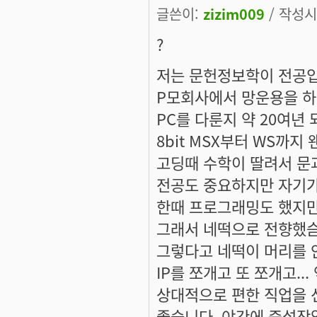
글쓴이:
zizim009
/ 작성시간
?
저는 문헌정보학이 전공입
P모회사에서 망운용을 하
PC를 다룬지 약 20여년
8bit MSX부터 WS까지
고딩때 수학이 딸려서 문과
전공도 중요하지만 자기가
한때 프로그래밍도 했지만
그래서 네떡으로 전향했슴
그렇다고 네떡이 머리를 안
IP를 쪼개고 또 쪼개고..
상대적으로 편한 직업을 
좋습니다. 야간에 증설작