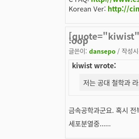
Korean Ver:
http://ci
[quote="kiwis
:oop
글쓴이:
dansepo
/ 작성시간
kiwist wrote:
저는 공대 철학과 라고.
금속공학과군요. 혹시 전
세포분열중......