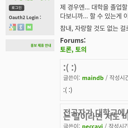
제 경우엔... 대학을 졸업
다보니까... 할 수 있는게 이
Oauth2 Login :
참내, 자랑할 것도 없는 걸
Login with Google
Login with GitHub
Login with Naver
Forums:
홍보 제휴 안내
토론, 토의
:( :)
글쓴이:
maindb
/ 작성시간:
:( :)
전공자가 대학교에서
는 말이라면 저도 
글쓴이:
peccavi
/ 작성시간: