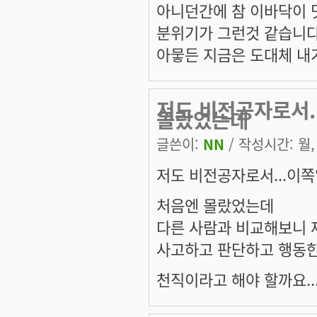
아니던간에 참 이바닥이 
분위기가 그런것 같습니다
아뭏든 지금은 도대체 내가
저도 비전공자로서.
몰랐었는데
글쓴이:
NN
/ 작성시간: 월, 
저도 비전공자로서...이쪽
처음엔 몰랐었는데
다른 사람과 비교해보니 
사고하고 판단하고 행동한
천직이라고 해야 할까요..