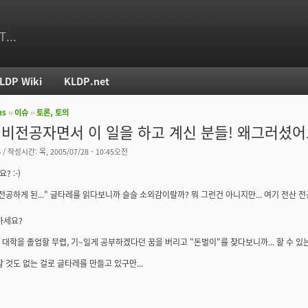
T...
LDP Wiki
KLDP.net
ms
››
이슈
››
토론, 토의
치
 비전공자면서 이 일을 하고 계신 분들! 왜그러셨어
4
/ 작성시간: 목, 2005/07/28 - 10:45오전
 :-)
전공하게 된..." 글타레를 읽다보니까 슬슬 소외감이랄까? 뭐 그런건 아니지만... 여기 전산 전
하세요?
. 대학을 졸업할 무렵, 기~일게 공부하겠다던 꿈을 버리고 "돈벌이"를 찾다보니까... 할 수 있는게
할 것도 없는 걸로 글타레를 만들고 있구만...