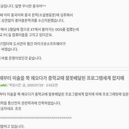
공입니다. 일명 무늬만 중국어^^
때 이미 중국어와 중국 문학(소설영웅문)에 심취해서
교 상관없이 중어중문학과를 소신지원했습니다.
해서 2월달에 첨으로 XT에서 돌아가는 DOS를 접했는데
교 PC실 컴퓨터들을 고치고 있더군요.
 XT컴터와 도서관의 월간 마이크로소프트웨어가
 바꿨습니다.
래 바뀔 운명이었던것 같습니다.
때부터 미술을 쭉 해오다가 중학교때 잘못배달된 프로그램세계 잡지에
kefel
/ 작성시간: 금, 2005/07/29 - 2:42오전
부터 미술을 쭉 해오다가 중학교때 잘못배달된 프로그램세계 잡지에 의해 프로그래밍에 입
대학을 통신전자 관련학과에 진학하였습니다.
전공자네요. 흐흐
====================================
개발하고 있습니다.