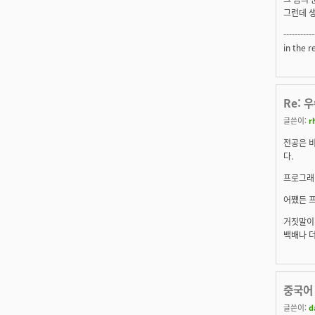
그런데 생
-----------
in the r
Re: 
글쓴이:
r
전공은 
다.
프로그래밍
어쨌든 
거짓말이
백배나 더
중국어
글쓴이:
d