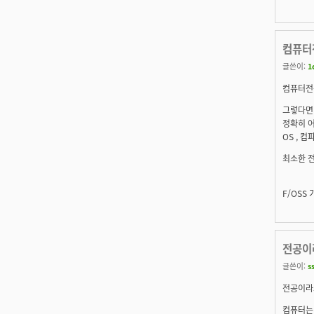
컴퓨터
글쓴이:
1
컴퓨터전
그렇다면
정확히 어
OS , 
최소한 전
F/OSS 
전공이
글쓴이:
s
전공이라
컴퓨터는 