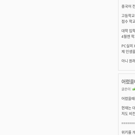
중국어 전
고등학교
점수 학
대학 입학
4월엔 학
PC실의
제 인생을
아니 원
어렸을
글쓴이:
s
어렸을때
현재는 
저도 비
======
위키를 