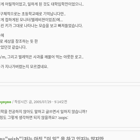
게 어릴적이었고, 일하게 된 것도 대학입학전이었으니..
. 구체적으로는 초등학교때로 기억납니다만..
게 접하게된 모니터(텔레비젼이었죠)에...
드린 키가 그대로 나타나는 모습을 보고 빠져들었습니다.
음에
로 세상을 창조하는 듯 한
받았던것 같습니다.
, cp/m, 그리고 벌레먹은 사과를 깨물어 먹는 야릇한 로고..
마가 지나가버렸는지 모르겠네요.
oyoyoo
/ 작성시간: 금, 2005/07/29 - 9:14오전
어학을 전공하지 않아도 말하고 글쓰면서 일하지 않습니까?
도 그렇게 생각하면 되지 않을까요? :oops:
te="wish"]저는 아직 "이 일" 을 하고 있지는 않지만,