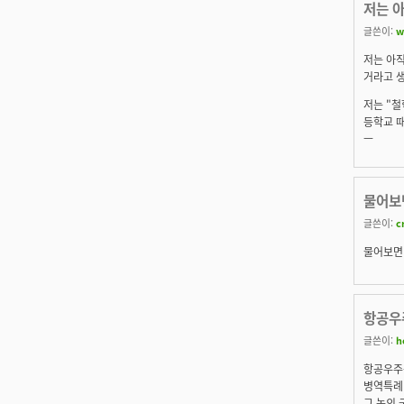
저는 아
글쓴이:
w
저는 아직
거라고 생
저는 "철
등학교 때
ㅡ
물어보
글쓴이:
c
물어보면
항공우
글쓴이:
h
항공우주공
병역특례
그 놈의 