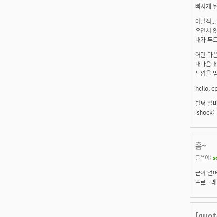
빠지게 된
어릴적..
우연치 않
내가 두
어린 마
내마음대
느낌을 
hello
벌써 얼
:shock:
흠~
글쓴이:
s
굳이 언
프로그래밍
[quo