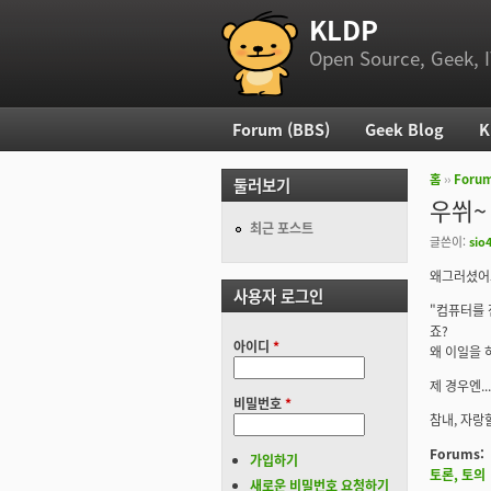
KLDP
부 메뉴
Open Source, Geek, I
Forum (BBS)
Geek Blog
K
주 메뉴
홈
››
Foru
둘러보기
현재 위
우쒸~
최근 포스트
글쓴이:
sio
왜그러셨어요?
사용자 로그인
"컴퓨터를 
죠?
아이디
*
왜 이일을 
제 경우엔..
비밀번호
*
참내, 자랑
Forums:
가입하기
토론, 토의
새로운 비밀번호 요청하기