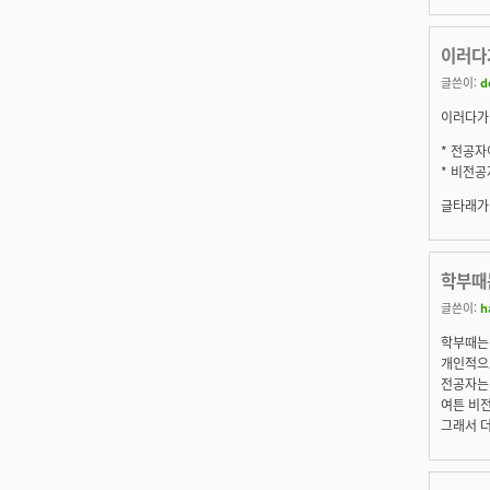
이러다가
글쓴이:
d
이러다가
*
전공자
*
비전공
글타래가 
학부때
글쓴이:
h
학부때는 
개인적으
전공자는
여튼 비
그래서 더