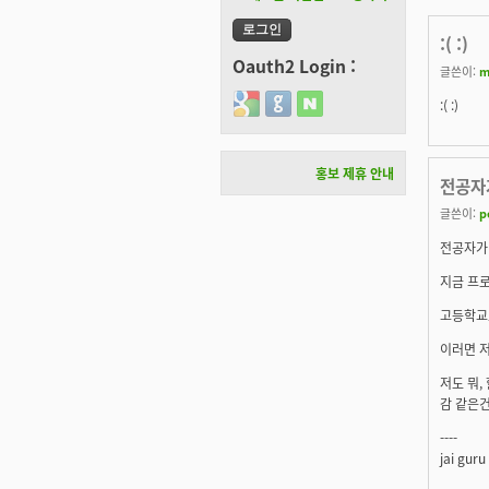
:( :)
Oauth2 Login :
글쓴이:
m
Login with Google
Login with GitHub
Login with Naver
:( :)
홍보 제휴 안내
전공자
글쓴이:
p
전공자가
지금 프로
고등학교
이러면 저
저도 뭐,
감 같은건
----
jai guru