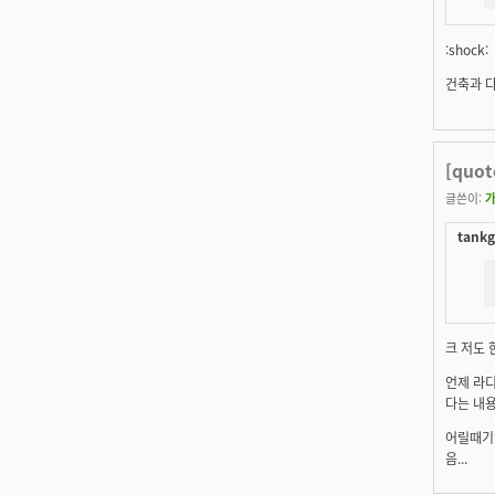
:shock:
건축과 다
[quo
글쓴이:
tankg
크 저도 
언제 라디
다는 내
어릴때기
음...