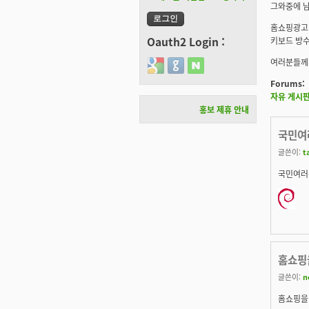
그와중에 남
홈쇼핑광고 
Oauth2 Login :
키보드 방수
여러분들께
Login with Google
Login with GitHub
Login with Naver
Forums:
자유 게시
홍보 제휴 안내
국민여러
글쓴이:
t
국민여러분
홈쇼핑
글쓴이:
n
홈쇼핑을