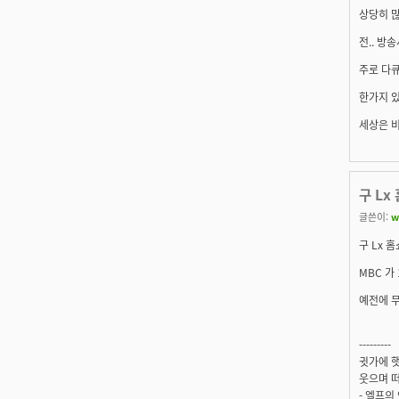
상당히 많
전.. 방
주로 다큐
한가지 있
세상은 
구 Lx
글쓴이:
w
구 Lx 
MBC 가
예전에 무
---------
귓가에 햇
웃으며 떠
- 엘프의