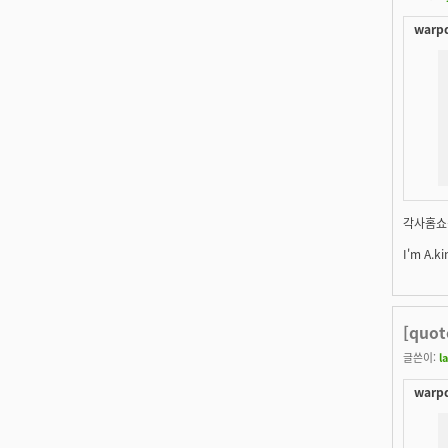
warpd
각사홈쇼핑
I'm A.ki
[quo
글쓴이:
l
warpd