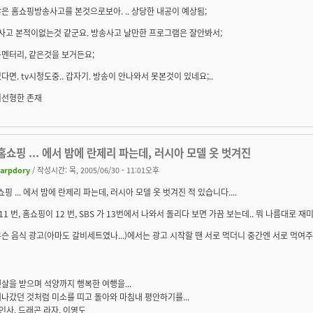
은 홈쇼핑방송사고를 본것으로보아. .. 상당한 내공이 예상됨;
송사고 본적이없는것 같군요. 방송사고 날만한 프로그램은 잘안봐서;
멘터리, 같은것을 보거든요;
다면. tv시청도중.. 갑자기. 방송이 안나와서 못본것이 있네요;..
비선형한 존재
 홈쇼핑 ... 에서 밤에 란제리 파는데, 러시아 모델 옷 벗겨진
arpdory
/ 작성시간: 목, 2005/06/30 - 11:01오후
홈쇼핑 ... 에서 밤에 란제리 파는데, 러시아 모델 옷 벗겨진 적 있습니다....
 11 번, 홈쇼핑이 12 번, SBS 가 13번에서 나와서 돌리다 보면 가끔 보는데.. 뭐 나름대로 재
슨 음식 광고(아마도 갈비세트였나...)에서는 광고 시작할 땐 서로 먹더니 중간엔 서로 먹여주
살을 받으며 석양까지 행복한 여행을...
나갔던 것처럼 미소를 띠고 돌아와 마침내 평안하기를...
 인사, 드래곤 라자, 이영도