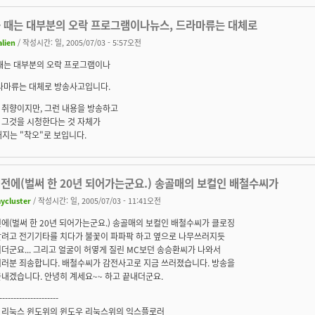
볼 때는 대부분의 오락 프로그램이나뉴스, 드라마류는 대체로
alien
/ 작성시간: 일, 2005/07/03 - 5:57오전
 때는 대부분의 오락 프로그램이나
드라마류는 대체로 방송사고입니다.
 취향이지만, 그런 내용을 방송하고
 그것을 시청한다는 것 자체가
내지는 "착오"로 보입니다.
예전에(벌써 한 20년 되어가는군요.) 송골매의 보컬인 배철수씨가
ycluster
/ 작성시간: 일, 2005/07/03 - 11:41오전
에(벌써 한 20년 되어가는군요.) 송골매의 보컬인 배철수씨가 클로징
할려고 전기기타를 치다가 불꽃이 파파팍 하고 옆으로 나무쓰러지듯
더군요... 그리고 얼굴이 허옇게 질린 MC보던 송승환씨가 나와서
여러분 죄송합니다. 배철수씨가 감전사고로 지금 쓰러졌습니다. 방송을
내겠습니다. 안녕히 계세요~~ 하고 끝내더군요.
---------------------
 리눅스 윈도위의 윈도우 리눅스위의 익스플로러