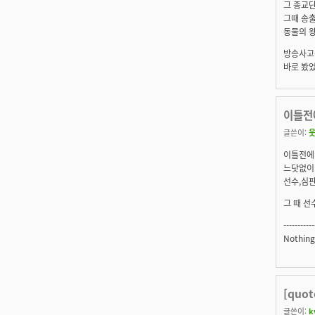
그 종교단
그때 송출
동물의 왕
방송사고는
바로 봤었
이틀전에
글쓴이:
웃
이틀전에 
느닷없이 
선수,심판
그 때 선
-----------
Nothing 
[quo
글쓴이:
k