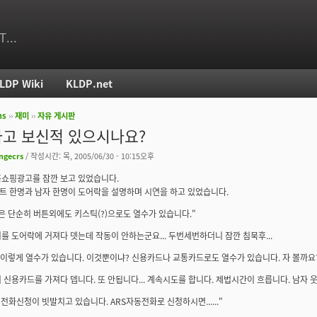
T...
LDP Wiki
KLDP.net
ms
››
재미
››
자유 게시판
치
고 보신적 있으시나요?
ngecrs
/ 작성시간: 목, 2005/06/30 - 10:15오후
쇼핑광고를 잠깐 보고 있었습니다.
 한명과 남자 한명이 도어락을 설명하며 시연을 하고 있었습니다.
은 단순히 버튼외에도 키스틱(?)으로도 열수가 있습니다."
를 도어락에 거져다 뎃는데 작동이 안하는군요... 두번세번하더니 잠깐 침묵후...
 이렇게 열수가 있습니다. 이것뿐이냐? 신용카드나 교통카드로도 열수가 있습니다. 자 볼까요
 신용카드를 가져다 뎁니다. 또 안됩니다... 계속시도를 합니다. 제법시간이 흐릅니다. 남자 
지금 전화신청이 빗발치고 있습니다. ARS자동전화로 신청하시면......"