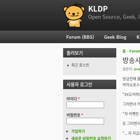
KLDP
부 메뉴
Open Source, Geek, I
Forum (BBS)
Geek Blog
K
주 메뉴
홈
››
Foru
둘러보기
현재 위
방송사
최근 포스트
글쓴이:
ora
방금전에 홈
사용자 로그인
여자쇼호스트
"XX도어락
아이디
*
그러면서 키
"자 어쨋든
비밀번호
*
또 그러면서
가입하기
"... 자 
새로운 비밀번호 요청하기