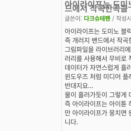
아이라이프는 도미노
드에서 작곡한곡을
글쓴이:
다크슈테펜
/ 작성시간
아이라이프는 도미노 블럭
즉 개러지 밴드에서 작
그림파일을 라이브러리에
러리를 사용해서 무비로 
데이터가 자연스럽게 흘러
윈도우즈 처럼 미디어 플
반대지요...
물이 흘러가듯이 그렇게
즉 아이라이프는 아이튠 
만 아이라이프가 뭉치면 
니다.