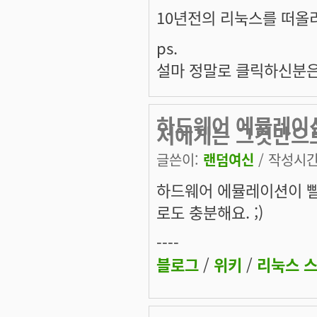
10년전의 리눅스를 떠올리
ps.
설마 정말로 클릭하신분은
하드웨어 에뮬레이션
저에게는 그것만으
글쓴이:
랜덤여신
/ 작성시간: 
하드웨어 에뮬레이션이 빨
로도 충분해요. ;)
----
블로그
/
위키
/
리눅스 