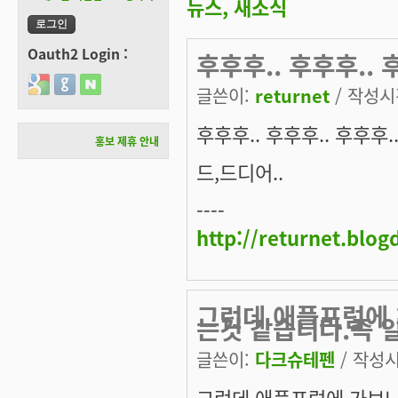
뉴스, 새소식
Oauth2 Login :
후후후.. 후후후.. 
Login with Google
Login with GitHub
Login with Naver
글쓴이:
returnet
/ 작성시간
후후후.. 후후후.. 후후후.
홍보 제휴 안내
드,드디어..
----
http://returnet.blo
그런데 애플포럼에 
는것 같습니다.즉 
글쓴이:
다크슈테펜
/ 작성시간
그런데 애플포럼에 가보니