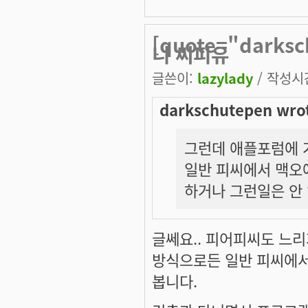
[quote="dark
니 씨피유
글쓴이:
lazylady
/ 작성시간:
darkschutepen wro
그런데 애플포럼에 
일반 피씨에서 맥오
하거나 그런일은 안
글쎄요.. 피어피씨도 느리지
방식으로든 일반 피씨에서
봅니다.