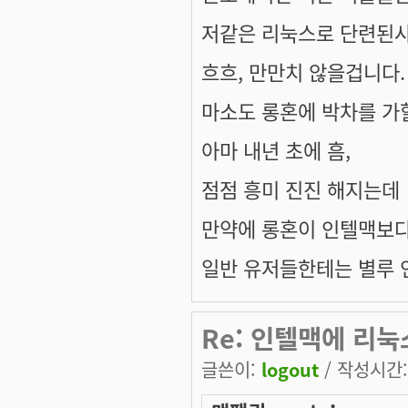
저같은 리눅스로 단련된사
흐흐, 만만치 않을겁니다.
마소도 롱혼에 박차를 가
아마 내년 초에 흠,
점점 흥미 진진 해지는데
만약에 롱혼이 인텔맥보다
일반 유저들한테는 별루 
Re: 인텔맥에 리눅
글쓴이:
logout
/ 작성시간: 