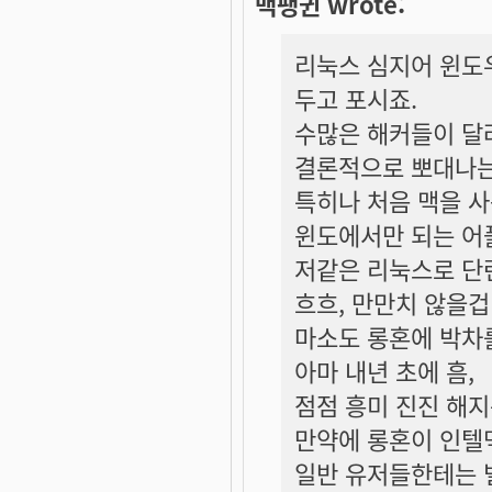
맥팽귄 wrote:
리눅스 심지어 윈도
두고 포시죠.
수많은 해커들이 달
결론적으로 뽀대나는
특히나 처음 맥을 
윈도에서만 되는 어
저같은 리눅스로 단
흐흐, 만만치 않을겁
마소도 롱혼에 박차
아마 내년 초에 흠,
점점 흥미 진진 해
만약에 롱혼이 인텔
일반 유저들한테는 