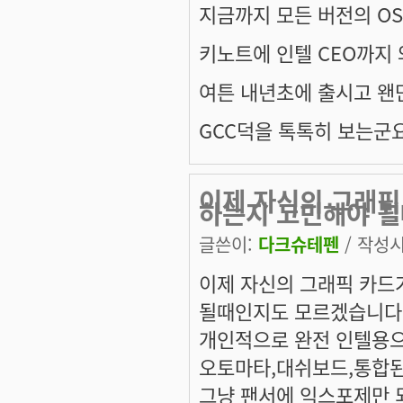
지금까지 모든 버전의 OS
키노트에 인텔 CEO까지 와
여튼 내년초에 출시고 왠
GCC덕을 톡톡히 보는군요
이제 자신의 그래픽
하는지 고민해야 
글쓴이:
다크슈테펜
/ 작성시간
이제 자신의 그래픽 카드
될때인지도 모르겠습니다
개인적으로 완전 인텔용으
오토마타,대쉬보드,통합된
그냥 팬서에 익스포제만 