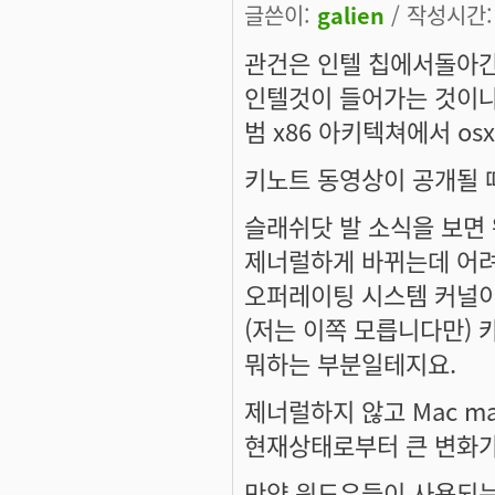
글쓴이:
galien
/ 작성시간: 화
관건은 인텔 칩에서돌아간
인텔것이 들어가는 것이냐
범 x86 아키텍쳐에서 o
키노트 동영상이 공개될 
슬래쉬닷 발 소식을 보면 
제너럴하게 바뀌는데 어려
오퍼레이팅 시스템 커널이
(저는 이쪽 모릅니다만) 
뭐하는 부분일테지요.
제너럴하지 않고 Mac machi
현재상태로부터 큰 변화가
만약 윈도우들이 사용되는 머신