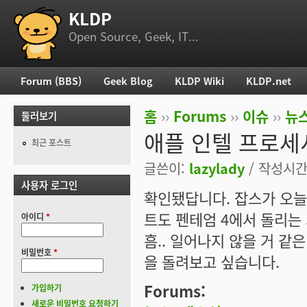
KLDP
부 메뉴
Open Source, Geek, IT...
Forum (BBS)
Geek Blog
KLDP Wiki
KLDP.net
주 메뉴
홈
››
Forums
››
이슈
››
뉴스
둘러보기
현재 위치
애플 인텔 프로세
최근 포스트
글쓴이:
lazylady
/ 작성시간: 
사용자 로그인
확인됐답니다. 잡스가 오늘
트도 펜테엄 4에서 돌리는
아이디
*
흠.. 일어나지 않을 거 같
비밀번호
*
을 돌려보고 싶습니다.
Forums:
가입하기
새로운 비밀번호 요청하기