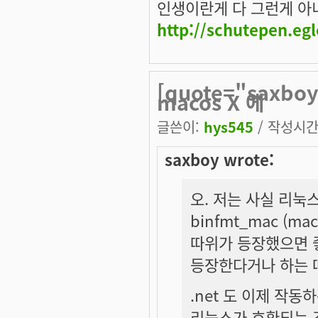
인생이란게 다 그런게 아니겠
http://schutepen.eg
[quote="saxb
macos X 에
글쓴이:
hys545
/ 작성시간: 
saxboy wrote:
오. 저는 사실 리눅
binfmt_mac (
따위가 등장했으면 좋겠
등장한다거나 하는 
.net 도 이제 작동하
리눅스가 호환되는 