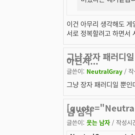
이건 아무리 생각해도 게임할
서로 정복할려고 하면서 시
그냥 장자 패러디일
아닌지...
글쓴이:
NeutralGray
/ 작
그냥 장자 패러디일 뿐인데
[quote="Neut
넘 심각
글쓴이:
웃는 남자
/ 작성시간: