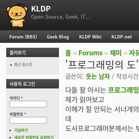
KLDP
부 메뉴
Open Source, Geek, IT...
Forum (BBS)
Geek Blog
KLDP Wiki
KLDP.net
주 메뉴
홈
››
Forums
››
재미
››
자
둘러보기
현재 위치
'프로그래밍의 도'
최근 포스트
글쓴이:
웃는 남자
/ 작성시간: 
사용자 로그인
다들 잘 아시는
프로그래밍의 
제가 읽어보고
아이디
*
이해가 잘 안되는 서너개의
비밀번호
*
데
도사프로그래머분께서는 부
가입하기
새로운 비밀번호 요청하기