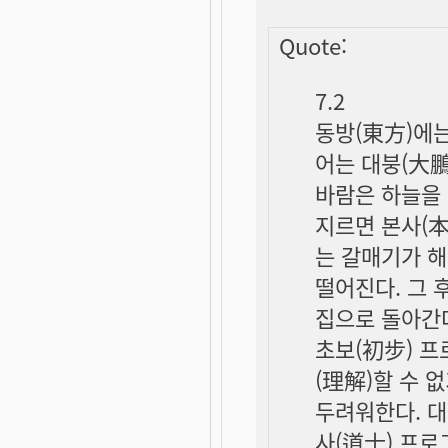
Quote:
7.2
동방(東方)에는
어는 대붕(大鵬
바람은 하늘을 
지르면 본사(本
는 갈매기가 
떨어진다. 그 
집으로 돌아간
초보(初步) 프
(理解)할 수 
두려워한다. 대
사(道士) 프로