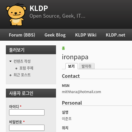
KLDP
부 메뉴
Open Source, Geek, IT...
Forum (BBS)
Geek Blog
KLDP Wiki
KLDP.net
주 메뉴
홈
둘러보기
현재 위치
ironpapa
컨텐츠 작성
보기
발자취
기본탭
포럼 주제
(활성탭)
최근 포스트
Contact
MSN
mithhara@hotmail.com
사용자 로그인
Personal
아이디
*
실명
이준조
비밀번호
*
위치