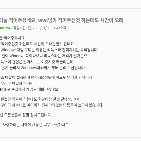
많이들 적어주셨네요. wwl님이 적어주신것 하는데도 시간이 오래
lublaw
/ 작성시간: 일, 2005/01/09 - 1:43오후
들 적어주셨네요.
이 적어주신것 하는데도 시간이 오래걸릴것 같네요.
Windows처럼 꾸미는 이유는 리눅스와 친해지려는 목적입니다.
 일이 Windows쪽이다보니 리눅스와는 거리가 멀거든요.
눅스에 관심은 많아서 -_-; 이것저것 해볼려는데
 할지 몰라서 Windows따라하기 부터 할려고 한겁니다.
스 데탑이 셀466에 램약400정도에 하드도 몇기가 안되어서
 무리가 아닐까 하지만
 40G 로 증설해서 게임도 해봐야겠네요.
열된것만 짬짜이 하는데도 한달이상 갈것 같네요. ㅎㅎ
 꾸미고 하는데로 어디까지 진해야되었는지 틈틈이 보고하겠습니다.
신 모든분들께 정말 감사드립니다.
 사랑하려는 자에게 세상은 너무 가혹하다."