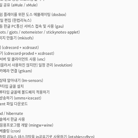
일 공유 (aMule / xMule)
게임 플레이를 위한 도스 에뮬레이팅 (dosbox)
 파일 편집 (한컴리눅스)
 등 한글 PC통신 서비스 접속 및 사용 (gau)
ots / gjots / notemeister / stickynotes-applet)
이미지 만들기 (mkisofs)
 (cdrecord + xcdroast)
기 (cdrecord-prodvd + xcdroast)
 서버 및 클라이언트 사용 (vnc)
게을러서 사용하진 않지만] 일정 관리 (evolution)
카메라 연결 (gtkam)
상태 알아내기 (lm-sensors)
트루타입 글꼴 설치
트루타입 글꼴에 볼드패치 적용하기
방송하기 (xmms+icecast)
orrent 파일 다운로드
nd / hibernate
콘솔에서 한글 사용
2 응용프로그램 개발 (mingw+wine)
케쥴링 (cron)
p처럼 리눅스 데스크탑을 ip공유기로 사용하기 (iptables+dhcp)