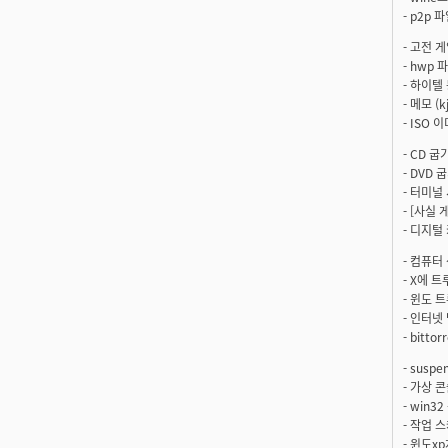
- p2p 파
- 고전 
- hwp
- 하이텔
- 메모 (kj
- ISO 
- CD 굽기
- DVD 굽
- 터미널
- [사실 
- 디지털 
- 컴퓨터 
- X에 
- 윈도 
- 인터넷 
- bitt
- suspe
- 가상 
- win3
- 작업 스
- 윈도x