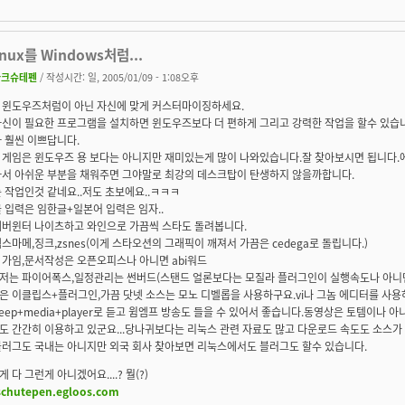
inux를 Windows처럼...
다크슈테펜
/ 작성시간: 일, 2005/01/09 - 1:08오후
 윈도우즈처럼이 아닌 자신에 맞게 커스터마이징하세요.
자신이 필요한 프로그램을 설치하면 윈도우즈보다 더 편하게 그리고 강력한 작업을 할수 있습
 훨씬 이쁘답니다.
 게임은 윈도우즈 용 보다는 아니지만 재미있는게 많이 나와있습니다.잘 찾아보시면 됩니다.
아서 아쉬운 부분을 채워주면 그야말로 최강의 데스크탑이 탄생하지 않을까합니다.
 작업인것 같네요..저도 초보에요..ㅋㅋㅋ
 입력은 임한글+일본어 입력은 임자..
네버윈터 나이츠하고 와인으로 가끔씩 스타도 돌려봅니다.
스마메,징크,zsnes(이게 스타오션의 그래픽이 깨져서 가끔은 cedega로 돌립니다.)
 가임,문서작성은 오픈오피스나 아니면 abi워드
저는 파이어폭스,일정관리는 썬버드(스탠드 얼론보다는 모질라 플러그인이 실행속도나 아니면 
은 이클립스+플러그인,가끔 닷넷 소스는 모노 디벨롭을 사용하구요.vi나 그놈 에디터를 사용
eep+media+player로 듣고 윔엠프 방송도 들을 수 있어서 좋습니다.동영상은 토템이나 아
 간간히 이용하고 있군요...당나귀보다는 리눅스 관련 자료도 많고 다운로드 속도도 소스가 하
블러그도 국내는 아니지만 외국 회사 찾아보면 리눅스에서도 블러그도 할수 있습니다.
 다 그런게 아니겠어요....? 뭘(?)
/schutepen.egloos.com