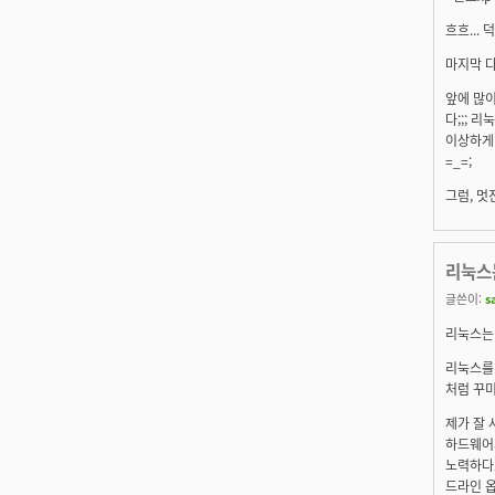
흐흐...
마지막 다
앞에 많이
다;;; 
이상하게 
=_=;
그럼, 멋
리눅스
글쓴이:
s
리눅스는 
리눅스를
처럼 꾸
제가 잘
하드웨어
노력하다보
드라인 옵