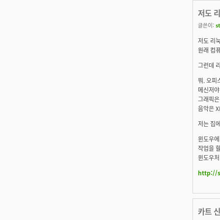
저도 
글쓴이:
s
저도 리
원래 컴
그런데 
뭐. 오피
메신저야 
그래픽은 
음악은 X
저는 집에
윈도우에서
작업을 할
윈도우처럼
http:/
카트 