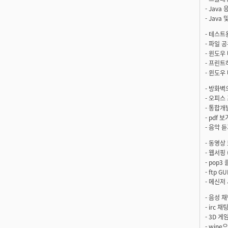
- Java
- Jav
- 테스트
- 파일 공
- 윈도우
- 프린트하기
- 윈도우
- 방화벽
- 오피스 
- 통합개발환
- pdf 보
- 음악 듣
- 동영상 
- 웹서핑 (f
- pop3
- ftp G
- 메신저 
- 음성 채
- irc 채팅
- 3D 게임
- win