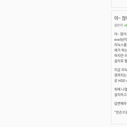
아~ 
글쓴이:
c
아~ 많이
wwl님
리눅스를 
제가 하는
하지만 리
설치후 뭘
지금 리눅
겜까지는
곧 HDD
위에 나
설치하고
답변해주
"빈손으로