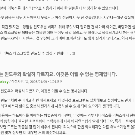
 덕분에 리눅스를 데스크탑으로 사용하기 위해 한 일들을 대략 정리할 수 있었습니다.
섯 항목은 저도 시도해보지 못했거나 아직 성공하지 못 한 것들입니다. 시간나는대로 삽질해 봐
 적긴 했지만... 경험상 윈도우를 버리기 위해 무엇보다 필요한 건 테마와 아이콘, 바탕화면 설
리눅스 데스크탑용 테마들은 처음엔 예뻐 보여도 금방 질리고 못 생겼다고 생각되기까지 하는 경우
윈도우XP의 디자인은... 첫 인상이 그리 예뻐 보이진 않아도 쉽게 질리지 않더군요. 역시 
진 리눅스 데스크탑을 만드실 수 있길 기원합니다. :D
는 윈도우와 확실히 다르지요. 이것은 어쩔 수 없는 명제입니다.
axboy
/ 작성시간: 일, 2005/01/09 - 1:01오후
윈도우와 확실히 다르지요. 이것은 어쩔 수 없는 명제입니다.
 윈도우처럼 꾸미려고 한번 애써보세요. 이것저것 프로그램도 설치해보고 설정파일도 만지다
미려고 애쓰지 않아도 충분히 편리하게 사용하실 수 있게 되어 있으리라 생각합니다.
 사용하는 하드웨어를 이해하는 방법중의 하나인데, 무엇이든 외부 디바이스를 리눅스에서 
의 동향이나 필요한 소프트웨어 스택등등에 대해서 자연스럽게 알게 되더군요. 특히 노트북에
면 모르는 것들을 참 많이 배우게 됩니다. 리눅스에 한번 익숙해지면 다른 유닉스계열로 옮
션 몇개 정도만 더 배우면 거의 비슷하니까요.