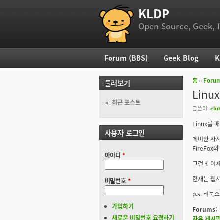
KLDP
부 메뉴
Open Source, Geek, I
Forum (BBS)
Geek Blog
K
주 메뉴
홈
››
Foru
둘러보기
현재 위
Linu
최근 포스트
글쓴이:
clu
Linux를
사용자 로그인
데비안 사지
FireFo
아이디
*
그런데 이제
현재는 웹서
비밀번호
*
p.s. 리
가입하기
Forums:
새로운 비밀번호 요청하기
자유 게시