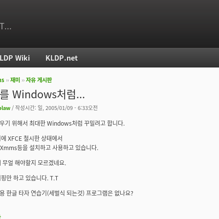
T...
LDP Wiki
KLDP.net
ms
››
재미
››
자유 게시판
치
x를 Windows처럼...
blaw
/ 작성시간: 일, 2005/01/09 - 6:33오전
 배우기 위해서 최대한 Windows처럼 꾸밀려고 합니다.
에 XFCE 철시한 상태에서
x와 Xmms등을 설치하고 사용하고 있습니다.
 무얼 해야할지 모르겠네요.
핑만 하고 있습니다. T.T
눅스용 한글 타자 연습기(세벌식 되는것) 프로그램은 없나요?
판