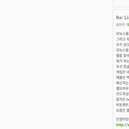
Re: L
글쓴이:
리눅스를
그리고 
우즈 보다
리눅스용
웹을 찾
제가 하는
우선 한글
게임은 
에뮬은 엑
메신저는
웹브라우
코드작성
음악은 b
비토렌트도
요즘은 
인생이란게
http:/