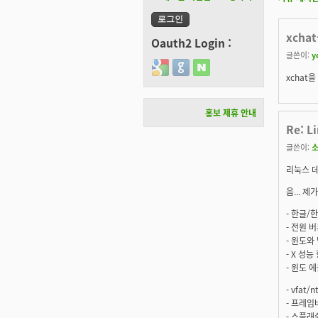
xchat
Oauth2 Login :
글쓴이:
y
Login with Google
Login with GitHub
Login with Naver
xchat을
홍보 제휴 안내
Re: L
글쓴이:
리눅스 데
음... 
- 한글/한
- 전원 버
- 윈도와 멀
- X 성
- 윈도 
- vfa
- 프레임
- 스플래쉬