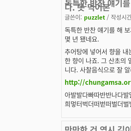
독특한 반찬 얘기를 
다. 못 먹어본
글쓴이:
puzzlet
/ 작성시간: 
독특한 반찬 얘기를 해 보
몇 년 됐네요.
추어탕에 넣어서 향을 내는
한 향이 나죠. 그 산초의
니다. 사찰음식으로 잘 
http://chungamsa.o
아
발발다빠따반반나다발
희
멓터벅더떠벋떠벌더벌
만만한 건 역시 김이