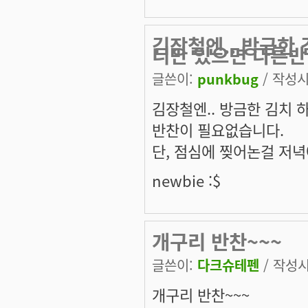
김장철엔.. 방금한
니만 있으면 다른반
글쓴이:
punkbug
/ 작성시간
김장철엔.. 방금한 김치
반찬이 필요없습니다.
단, 점심에 찢어논걸 저녁
newbie :$
개구리 반찬~~~
글쓴이:
다크슈테펜
/ 작성시간
개구리 반찬~~~