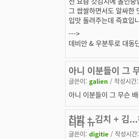
전 요즘 갓김치에 올인중입니
그 쌉쌀하면서도 알싸한 맛
입맛 돌려주는데 즉효입
--->
데비안 & 우분투로 대동
아니 이분들이 그 무
글쓴이:
galien
/ 작성시간: 목
아니 이분들이 그 무슨 배부
찬밥 + 김치 + 김
니다 ㅠ
글쓴이:
digitie
/ 작성시간: 