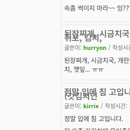
속좀 썩이지 마라~~ 잉??
된장찌개, 시금치국,
쥐포, 김치,
글쓴이:
hurryon
/ 작성시간:
된장찌개, 시금치국, 개란찜
치, 깻잎... ㅠㅠ
정말 입에 침 고입
(갓김치인
글쓴이:
kirrie
/ 작성시간: 목
정말 입에 침 고입니다.