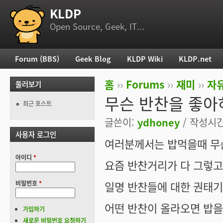
KLDP
부 메뉴
Open Source, Geek, IT...
Forum (BBS)
Geek Blog
KLDP Wiki
KLDP.net
주 메뉴
홈
››
Forums
››
재미
››
자
둘러보기
현재 위치
무슨 반찬을 좋아
최근 포스트
글쓴이:
ydhoney
/ 작성시간:
사용자 로그인
여러분께서는 밥먹을때 무슨
아이디
*
요즘 반찬거리가 다 그렇고
일명 반찬들에 대한 권태
비밀번호
*
어떤 반찬이 올라오면 밥을
가입하기
새로운 비밀번호 요청하기