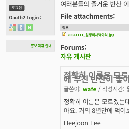
여러분들의 즐거운 반찬 
File attachments:
Oauth2 Login :
Login with Google
Login with GitHub
Login with Naver
첨부
20041111_원생의새벽야식.jpg
Forums:
홍보 제휴 안내
자유 게시판
정확히 이름은 모르
에 무친 반찬이 좋
글쓴이:
wafe
/ 작성시간: 월,
정확히 이름은 모르겠는데
아요. 거의 8년만에 먹어보
Heejoon Lee