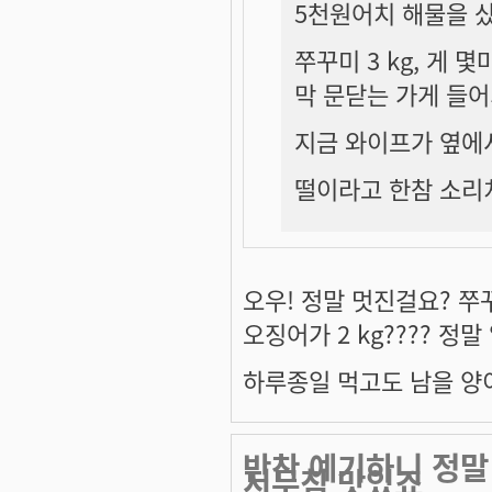
5천원어치 해물을 
쭈꾸미 3 kg, 게 몇
막 문닫는 가게 들
지금 와이프가 옆에서
떨이라고 한참 소리치
오우! 정말 멋진걸요? 쭈꾸미
오징어가 2 kg???? 정
하루종일 먹고도 남을 양이에요
반찬 예기하니 정말
지무침 맛있죠