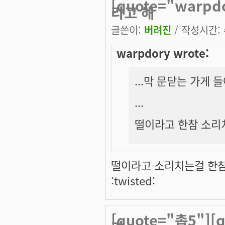
[quote="warp
라고 해
글쓴이:
버려진
/ 작성시간: 수
warpdory wrote:
...막 문닫는 가게
...
떨이라고 한참 소리치
떨이라고 소리치는걸 한참
:twisted:
[quote="촙5"][