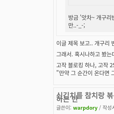
방금 '앗차~ 개구리
만..-_-;
이글 제목 보고.. 개구리
그래서. 혹시나하고 봤는데.. 
고작 블로킹 하나, 고작 2
"만약 그 순간이 온다면 
신김치를 참치랑 볶은
하는 반
글쓴이:
warpdory
/ 작성시