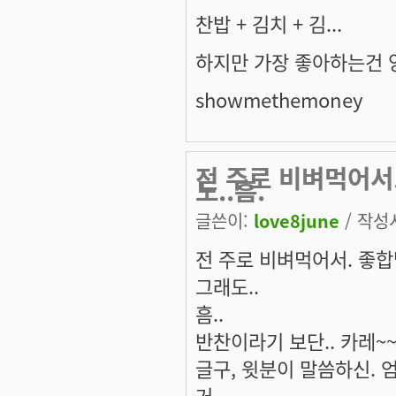
찬밥 + 김치 + 김...
하지만 가장 좋아하는건 
showmethemoney
전 주로 비벼먹어서
도..흠.
글쓴이:
love8june
/ 작성시
전 주로 비벼먹어서. 좋합
그래도..
흠..
반찬이라기 보단.. 카레~~
글구, 윗분이 말씀하신. 
거,,,