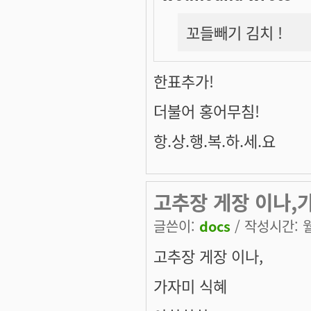
꼬들빼기 김치 !
한표추가!
더불어 홍어무침!
항.상.행.복.하.세.요
고추장 게장 이나,
글쓴이:
docs
/ 작성시간: 월,
고추장 게장 이나,
가자미 식혜