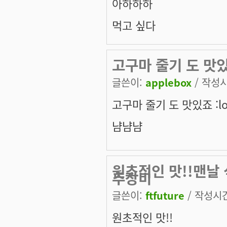
아하하하
먹고 싶다
고구마 줄기 도 맛있죠
글쓴이:
applebox
/ 작성시간
고구마 줄기 도 맛있죠 :lo
냠냠냠
원초적인 맛!!맨날 
추장비
글쓴이:
ftfuture
/ 작성시간:
원초적인 맛!!