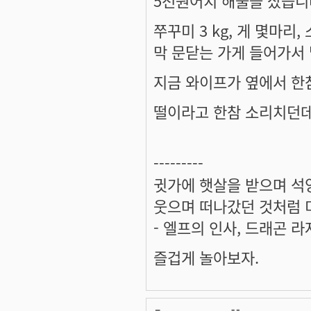
5천원어치 해물을 샀습니
쭈꾸미 3 kg, 게 몇마리, 
막 문닫는 가게 들어가서
지금 와이프가 옆에서 한참 
떨이라고 한참 소리치던데.
---------
귓가에 햇살을 받으며 석양
웃으며 떠나갔던 것처럼 미
- 엘프의 인사, 드래곤 라
즐겁게 놀아보자.