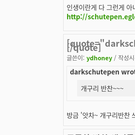
인생이란게 다 그런게 아니겠
http://schutepen.eg
[quote="darks
[/quote]
글쓴이:
ydhoney
/ 작성시간
darkschutepen wro
개구리 반찬~~~
방금 '앗차~ 개구리반찬 쓰