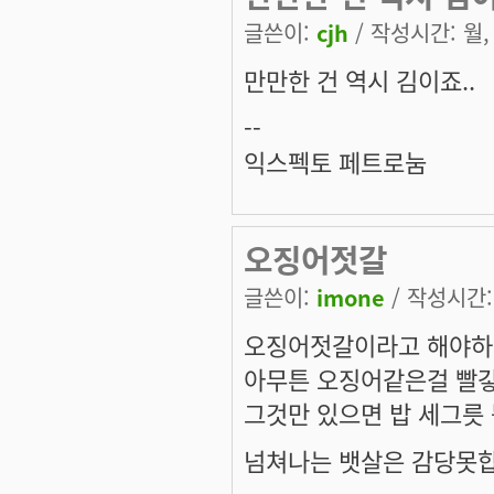
글쓴이:
cjh
/ 작성시간: 월, 
만만한 건 역시 김이죠..
--
익스펙토 페트로눔
오징어젓갈
글쓴이:
imone
/ 작성시간: 
오징어젓갈이라고 해야
아무튼 오징어같은걸 빨갛
그것만 있으면 밥 세그릇 
넘쳐나는 뱃살은 감당못합