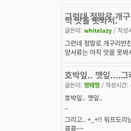
그런데 정말로 개구
직 맛을 못봐서.
글쓴이:
whitelazy
/ 작성시
그런데 정말로 개구리반찬 
양서류는 아직 맛을 못봐서.
호박잎.. 깻잎....
글쓴이:
정태영
/ 작성시간: 수
호박잎.. 깻잎..
..
그리고.. +_+!! 워프도
콜콜~~