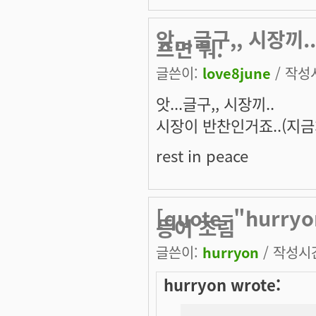
앗...글구,, 시장
프면 뭐.
글쓴이:
love8june
/ 작성시
앗...글구,, 시장끼..
시장이 반찬인거죠..(지금처
rest in peace
[quote="hurr
등어 조림
글쓴이:
hurryon
/ 작성시간:
hurryon wrote: