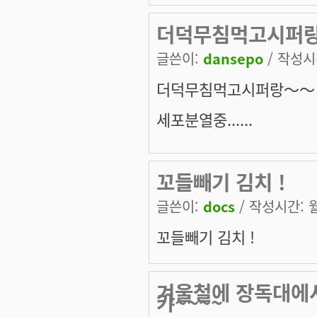
더덕무침먹고시퍼
글쓴이:
dansepo
/ 작성시간
더덕무침먹고시퍼랑～～
세포분열중......
꼬들빼기 김치 !
글쓴이:
docs
/ 작성시간: 월,
꼬들빼기 김치 !
겨울철에 장독대에서
캬~~~~