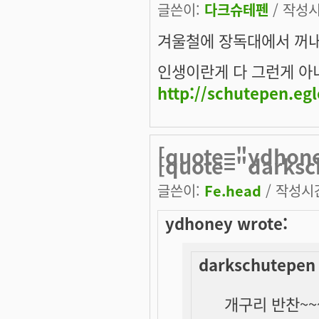
글쓴이:
다크슈테펜
/ 작성시간
겨울철에 장독대에서 꺼내 
인생이란게 다 그런게 아니겠
http://schutepen.eg
[quote="ydhon
[quote="darksc
글쓴이:
Fe.head
/ 작성시간:
ydhoney wrote:
darkschutepen 
개구리 반찬~~