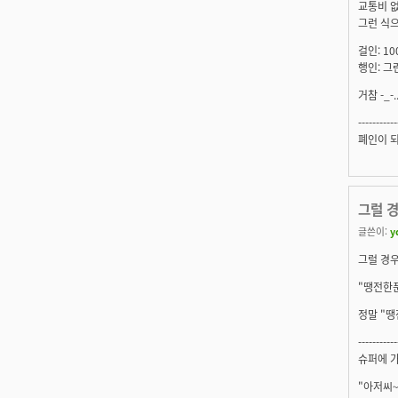
교통비 없
그런 식으
걸인: 1
행인: 그
거참 -_-
-----------
폐인이 되자
그럴 경
글쓴이:
y
그럴 경
"땡전한푼
정말 "땡
-----------
슈퍼에 
"아저씨~