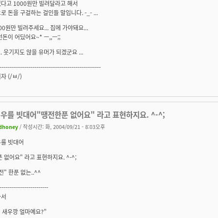
다고 1000원만 빌려달라고 해서
로 돈을 구걸하는 걸인들 말입니다. -_- ...
000원만 빌려주세요... 집에 가야돼요...
런돈이 어딨어요~* ㅡ,,ㅡ;;
... 웃기지도 않을 유머가 되겠군요 ...
----------------------------------------------------
 (/ㅂ/)
우를 빗대어"땡전한푼 없어요" 라고 표현하지요. ^-^;
dhoney
/ 작성시간: 화, 2004/09/21 - 8:03오후
우를 빗대어
 없어요" 라고 표현하지요. ^-^;
전" 한푼 없는..^^
-------------------------
가서
 새우깡 얼마예요?"