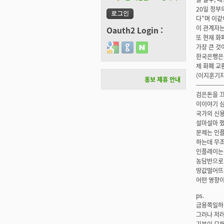
20일 정부
다”며 이같
이 관계자는
Oauth2 Login :
또 현재 화
Login with Google
Login with GitHub
Login with Naver
가장 큰 것
한국은행은 
제 화폐 교
(이지훈기자 
홍보 제휴 안내
--------------
검은돈을 
이이야기 심
국가의 신용
설마설마 
문제는 인
하는데 무
인플레이는
농담반으로
땅값떨어뜨
어떤 영향이
ps.
금용쪽일하
그러나 저러
기분이 묘