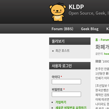
KLDP
부 메뉴
Open Source, Geek, I
Forum (BBS)
Geek Blog
K
주 메뉴
홈
››
Foru
둘러보기
현재 위
화폐
최근 포스트
글쓴이:
ho
韓銀 '10
사용자 로그인
돈주인 안
1년동안 新
아이디
*
인쇄기 이미
[조선일보 
비밀번호
*
한국은행은 
체적인 검토
이에 따르면
가입하기
나더라도 한
새로운 비밀번호 요청하기
를 발주, 