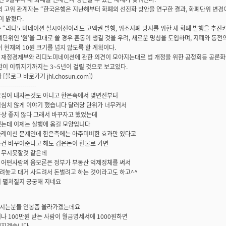
의 고위 관계자는 “한국은행은 지난해부터 화폐의 선진화 방안을 연구한 결과, 화폐단위 변
이 밝혔다.
 “리디노미네이션 실시이전이라도 고액권 발행, 위조지폐 방지를 위한 새 화폐 발행을 추진키
폐단위인 ‘원’을 그대로 쓸 경우 혼동이 생길 것을 우려, 새로운 명칭을 도입하며, 지폐와 동
이 현재의 10원 크기를 넘지 않도록 할 계획이다.
재정경제부와 리디노미네이션에 관한 의견이 모아지는대로 법 개정을 위한 공청회등 공론화에
환이 이뤄지기까지는 3~5년이 걸릴 것으로 보고있다.
[블로그 바로가기 jhl.chosun.com])
------------------
끄집어 내자는것도 아니고 한은측에서 몇년전부터
심치 않게 이야기 했습니다 달러당 단위가 너무커서
상 좋지 않다 그래서 바꾸자고 했었는데
했는데 이제는 실행에 옴길 모양입니다
플레이션 문제인데 한은측에는 아주미비한 효과만 있다고
조건 바꾸어준다고 해도 검은돈이 현물로 가면
 무시못할것 같은데
 어떤사람의 음모론은 정부가 부동산 억제정체를 써서
려놓고 대거 사드려서 돈벌려고 하는 것이라고도 하고^^
 펼쳐질지 궁궁해 지네요
시는분들 연봉좀 올라가겠는데요
나 100만원 받는 사람이 월급명세서에 1000원하면
해지겠습니다