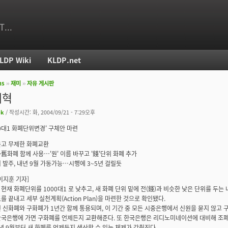
T...
LDP Wiki
KLDP.net
ms
››
재미
››
자유 게시판
치
개혁
ok
/ 작성시간: 화, 2004/09/21 - 7:29오후
00대1 화폐단위변경' 구체안 마련
묻고 무제한 화폐교환
·舊화폐 함께 사용…'원' 이름 바꾸고 '錢'단위 화폐 추가
 발주, 내년 9월 가동가능…시행에 3~5년 걸릴듯
이지훈 기자]
현재 화폐단위를 1000대1 로 낮추고, 새 화폐 단위 밑에 전(錢)과 비슷한 낮은 단위를 두
를 끝내고 세부 실천계획(Action Plan)을 마련한 것으로 확인됐다.
 신화폐와 구화폐가 1년간 함께 통용되며, 이 기간 중 모든 시중은행에서 신원을 묻지 않고 
국은행에 가면 구화폐를 언제든지 교환해준다. 또 한국은행은 리디노미네이션에 대비해 조폐
내년 9월부터 새 화폐를 언제든지 생산할 수 있는 체제가 갖춰진다.