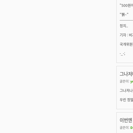
"500원
"뷁~"
-----------
정치..
기자 : 
국개위원 
-_-;
그나저나
글쓴이:
y
그나저나 
우린 정말
이번엔
글쓴이:
D