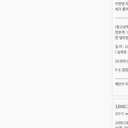
이번엔 차
제가 좋아하
-----------
(중고상에서
방문객 :
한 얼마정
딜 러 : 
( 실제로
10,000,
P.S. 
-----------
폐인이 되자
1000
글쓴이:
m
1000:
50전, 