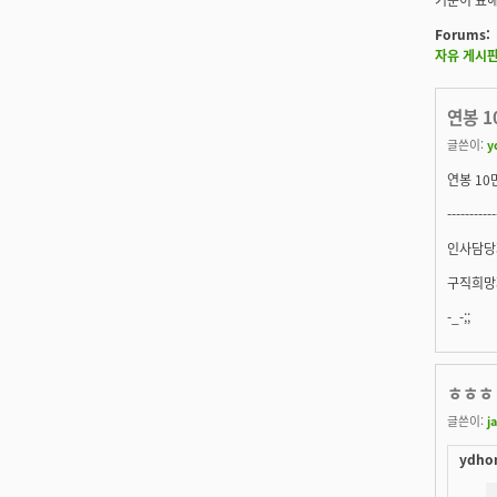
Forums:
자유 게시
연봉 1
글쓴이:
y
연봉 10
-----------
인사담당자
구직희망자
-_-;;
ㅎㅎㅎ 
글쓴이:
j
ydhon