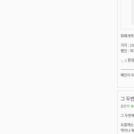
화폐개혁하
거지 : 
행인 : 꺼
-_-;; 
-----------
폐인이 되자
그 두번
글쓴이:
D
그 두번째 
요즘에는
역이나 