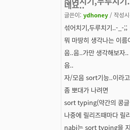
섞어치기,두루치기..
네요..
글쓴이:
ydhoney
/ 작성시간
섞어치기,두루치기..-_-;;
뭐 마땅히 생각나는 이름이
음..음..가만 생각해보자..
음..
자/모음 sort기능..이라고
좀 뽀대가 나려면
sort typing(약간의 콩글
나중에 릴리즈때마다 릴리
nabi는 sort typing을