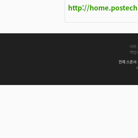
http://home.postec
서버 
백업
전체 스폰서