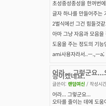
초성중성종성을 한꺼번에
글자 하나를 만들어주는 
2벌식에선 그건 힘들것같고
아마 그냥 자음과 모음을
도움을 주는 정도의 기능
ami사용자라서..ㅡ.,ㅡa;
어라... 그렇군요.
능이겠네요.
글쓴이:
랜덤여신
/ 작성시간: 
어라... 그렇군요...
오타를 줄이는 데에 도움이