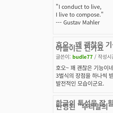
"I conduct to live,
I live to compose."
--- Gustav Mahler
호오~ 꽤 괜찮은 
아들이는 건가요
글쓴이:
budle77
/ 작성시간:
호오~ 꽤 괜찮은 기능이네
3벌식의 장점을 하나씩 
발전적인 모습이군요.
한글의 특성을 잘 
반영된 "우리말의