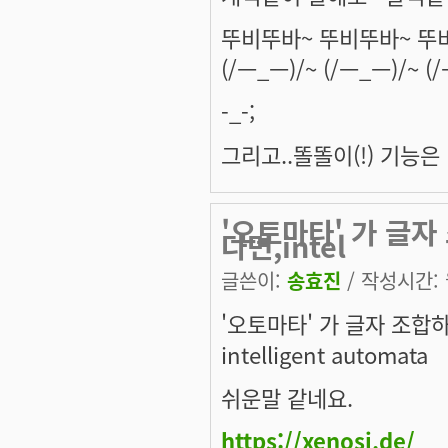
뚜비뚜바~ 뚜비뚜바~ 뚜비
(/ㅡ_ㅡ)/~ (/ㅡ_ㅡ)/~ (
-_-;
그리고..똘똘이(!) 기능은 너무
'오토마타' 가 글
다면,intel
글쓴이:
송효진
/ 작성시간: 월
'오토마타' 가 글자 조합
intelligent automata
쉬운말 같네요.
https://xenosi.de/