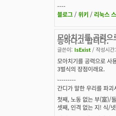
----
블로그
/
위키
/
리눅스 
모아치기를 공력으로
능하다고 합니다.
글쓴이:
IsExist
/ 작성시간: 
모아치기를 공력으로 사용
3벌식의 장점이래요.
---------
간디가 말한 우리를 파괴
첫째, 노동 없는 부(富)/
셋째, 인격 없는 지! 식/