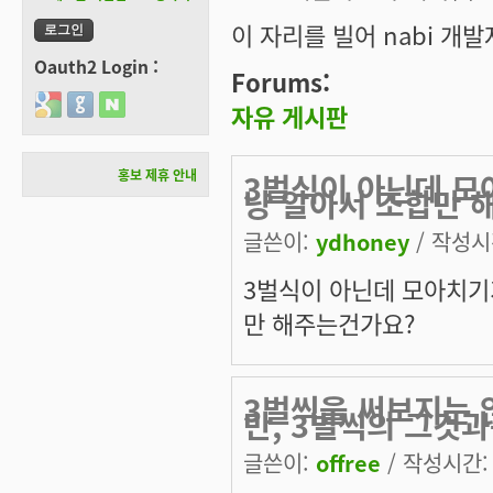
이 자리를 빌어 nabi 개발
Oauth2 Login :
Forums:
Login with Google
Login with GitHub
Login with Naver
자유 게시판
홍보 제휴 안내
3벌식이 아닌데 모
냥 알아서 조합만 
글쓴이:
ydhoney
/ 작성시간
3벌식이 아닌데 모아치기
만 해주는건가요?
3벌씩을 써보지는 
만, 3벌씩의 그것
글쓴이:
offree
/ 작성시간: 금