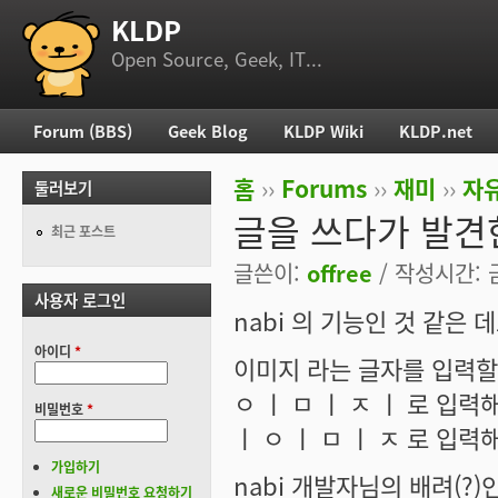
KLDP
부 메뉴
Open Source, Geek, IT...
Forum (BBS)
Geek Blog
KLDP Wiki
KLDP.net
주 메뉴
홈
››
Forums
››
재미
››
자
둘러보기
현재 위치
글을 쓰다가 발견한 
최근 포스트
글쓴이:
offree
/ 작성시간: 금,
사용자 로그인
nabi 의 기능인 것 같은 데
아이디
*
이미지 라는 글자를 입력할
ㅇ ㅣ ㅁ ㅣ ㅈ ㅣ 로 입력
비밀번호
*
ㅣ ㅇ ㅣ ㅁ ㅣ ㅈ 로 입력
가입하기
nabi 개발자님의 배려(?)
새로운 비밀번호 요청하기