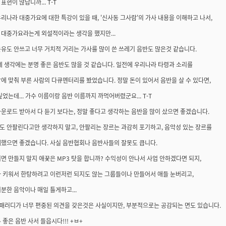
표현이 많답니까... T-T
리나라 대중가요에 대한 특강이 있을 때, '신사동 그사람'의 가사 내용을 이해하고 나서,
 대중가요라는게 외설적이라는 생각을 했지만...
유도 안쓰고 너무 거치적 거리는 가사를 많이 쓴 쓰레기 음반도 많은것 같습니다.
제 생각에는 분명 좋은 음반도 많을 것 같습니다. 일전에 우리나라 타령과 소리를
에 맞춰 부른 사람의 다큐멘터리를 봤었습니다. 정말 돈이 있어서 음반을 살 수 있다면,
싶었는데... 가수 이름이랑 음반 이름까지 까먹어버렸군요... T-T
운로드 받아서 다 듣기 보다는, 정말 좋다고 생각하는 음반을 많이 샀으면 좋겠습니다.
도 안팔린다고만 생각하지 말고, 안팔리는 장르는 과감히 포기하고, 음악성 있는 장르를
매했으면 좋겠습니다. 사실 음반협회나 음반사들의 잘못도 큽니다.
면 만들지 말지 애꿎은 MP3 탓을 합니까? 수익성이 안나서 사업 안하겠다면 되지,
타 키워서 한탕하려고 이런저런 되지도 않는 그룹들이나 만들어서 애들 눈버리고,
분한 음악이나 매일 틀게하고...
고 패러디가 너무 편중된 의견을 갖은것은 사실이지만, 부분적으로는 공감되는 면도 있습니다.
 좋은 음반 사서 들읍시다!!! +ㅂ+