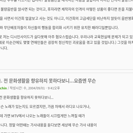
 불량음반을 않사면 되는 것이고, 후자라면 제작자의 인격이 어떻든 상품이 좋다면 돈을 지불
을 사면서 이건희 얼굴보고 사는 것도 아니고, 이건희의 고급세단을 비난하지 않듯이 음반영
와 무단배포자들이 자신들의 행동을 합리화 시키기 위한 유치한 패러디일뿐입니다.
참고로 저는 디시인사이드가 싫다못해 아주 혐오스럽습니다. 우리나라 교육현실에 문제가 되고 
제로 이순간에도 몇몇 연애인들은 굉장히 정신적인 괴로움을 겪고 있을 것입니다.) 그것을 마
니다.
 음. 전 문화생활을 향유하지 못하다보니...요즘엔 무슨
achin
/ 작성시간: 수, 2004/09/01 - 9:41오후
음. 전 문화생활을 향유하지 못하다보니...
슨 노래가 있는지도 모르겠지만, 가끔 차에서 라디오 나오거나,
데 가면 MTV에서 나오는 노래들이 시끄럽게만 느껴질 때가
습니다. 정말 어떤때는 가사내용을 듣다보면 세상에 무슨 가사 내용이