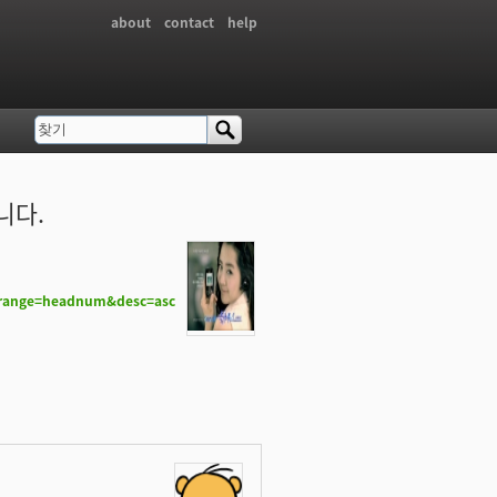
about
contact
help
찾기
검색 폼
니다.
rrange=headnum&desc=asc