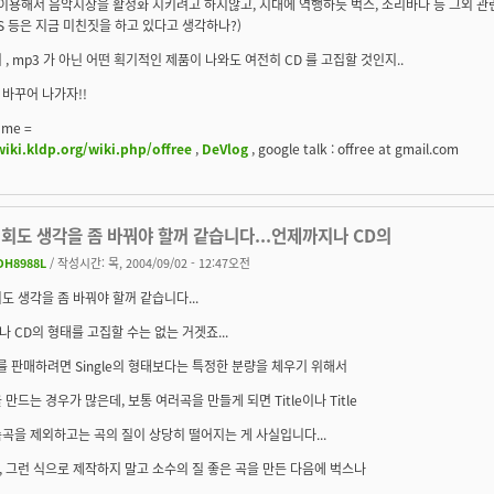
 이용해서 음악시장을 활성화 시키려고 하지않고, 시대에 역행하듯 벅스, 소리바다 등 그외 관
MS 등은 지금 미친짓을 하고 있다고 생각하나?)
 , mp3 가 아닌 어떤 획기적인 제품이 나와도 여전히 CD 를 고집할 것인지..
바꾸어 나가자!!
 me =
wiki.kldp.org/wiki.php/offree
,
DeVlog
, google talk : offree at gmail.com
회도 생각을 좀 바꿔야 할꺼 같습니다...언제까지나 CD의
DH8988L
/ 작성시간: 목, 2004/09/02 - 12:47오전
도 생각을 좀 바꿔야 할꺼 같습니다...
 CD의 형태를 고집할 수는 없는 거겟죠...
를 판매하려면 Single의 형태보다는 특정한 분량을 체우기 위해서
 만드는 경우가 많은데, 보통 여러곡을 만들게 되면 Title이나 Title
곡을 제외하고는 곡의 질이 상당히 떨어지는 게 사실입니다...
 그런 식으로 제작하지 말고 소수의 질 좋은 곡을 만든 다음에 벅스나