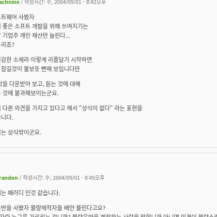
achnine
/ 작성시간: 수, 2004/09/01 - 8:42오후
프트웨어 사봤자
더 좋은 소프트 개발을 위해 쓰여지기는
 기업주 개인 재산만 늘린다...
논리죠?
민감한 소재라 이렇게 리플달기 시작하면
 잠길것이 불보듯 뻔해 보입니다만
악을 다운받아 보고, 듣는 것에 대해
는 것에 불과해보이는군요.
 다른 의견을 가지고 있다고 해서 "상식이 없다" 라는 표현을
니다.
디는 상식밖이군요.
randon
/ 작성시간: 수, 2004/09/01 - 8:45오후
는 패러디 인것 같습니다.
음반을 사봤자 불량제작자들 배만 불린다고요?
자란 누구를 가르키는 겁니까? 불량음반을 제작하는 사람을 말합니까 아니면 인격이 불량스