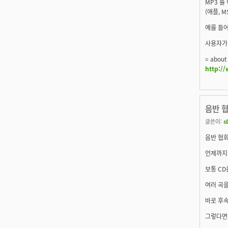
MP3 를
(애플, 
예를 들어
사용자가 
= about
http://
음반 협
글쓴이:
s
음반 협회
언제까지나
보통 CD
여러 곡을
바로 후속
그렇다면,