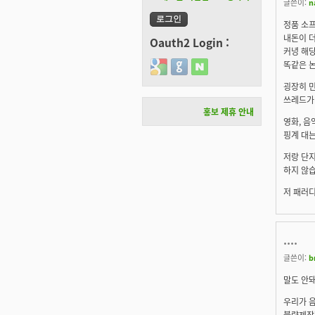
글쓴이:
n
정품 소
내돈이 
Oauth2 Login :
커녕 해당
똑같은 
Login with Google
Login with GitHub
Login with Naver
굉장히 
쓰레드가
홍보 제휴 안내
영화, 음
핑계 대
저랑 단지
하지 않습
저 패러
....
글쓴이:
b
말도 안돼
우리가 
불량제작