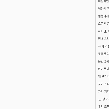
외설적인 
예전에 우
엄청나게
요즘엔 은
하지만, 
현대 음악
꼭 사고 
무조건 다
음반업계
많이 발
왜 안팔리
궂이 스
가사 지저
-_- 광
우리 모두