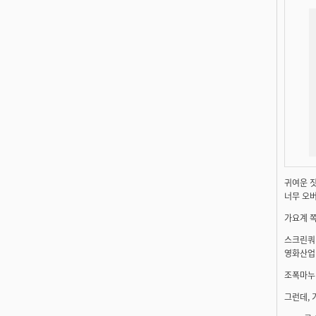
귀여운 짓
너무 오버
가요계 쪽
스크린쿼
영화산업 
조폭마누라
그런데, 