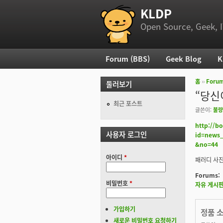
KLDP
부 메뉴
Open Source, Geek, I
Forum (BBS)
Geek Blog
K
주 메뉴
홈
››
Foru
둘러보기
현재 위
“당신
최근 포스트
글쓴이:
불량
http://b
사용자 로그인
id=news
&no=44
아이디
*
패러디 사진
Forums:
비밀번호
*
자유 게시
가입하기
정품 
새로운 비밀번호 요청하기