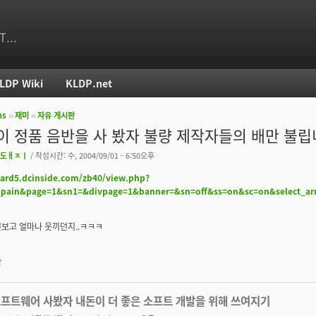
T...
LDP Wiki
KLDP.net
ms
››
재미
››
자유 게시판
치
이 정품 음반을 사 봤자 불량 제작자들의 배만 불립
도ㅐㅈㅣ
/ 작성시간: 수, 2004/09/01 - 6:50오후
oard5.dcinside.com/zb40/view.php?
_pain&page=1&sn1=&divpage=1&banner=&sn=off&ss=on&sc=on&select_a
보고 얼마나 웃끼던지..ㅋㅋㅋ
판
소프트웨어 사봤자 내돈이 더 좋은 소프트 개발을 위해 쓰여지기