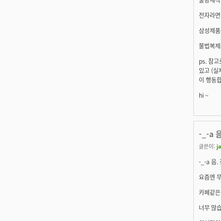
전자라면
삼성제품
불법복제
ps. 
있고 (실
이 행동합
hi ~
-_-a
글쓴이:
j
-_-a 
요즘엔 무
카페같은
너무 많