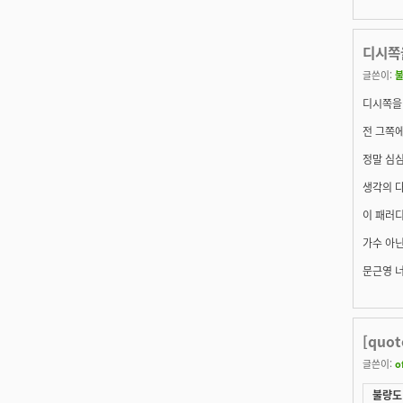
디시쪽
글쓴이:
디시쪽을
전 그쪽에
정말 심심
생각의 
이 패러
가수 아
문근영 너
[qu
글쓴이:
o
불량도ㅐ