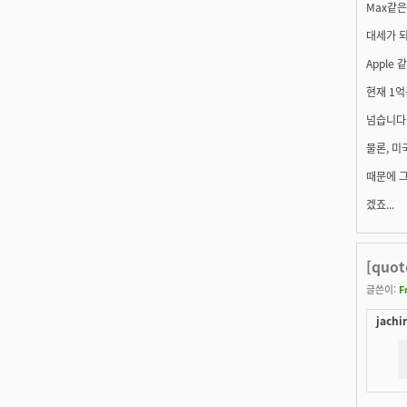
Max같은
대세가 되
Apple
현재 1억
넘습니다.
물론, 
때문에 그
겠죠...
[quo
글쓴이:
F
jachi