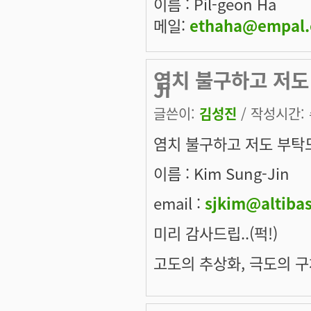
이름 : Pil-geon Ha
메일:
ethaha@empal
염치 불구하고 저도 부
Ji
글쓴이:
김성진
/ 작성시간: 수
염치 불구하고 저도 부탁드
이름 : Kim Sung-Jin
email :
sjkim@altiba
미리 감사드립..(퍽!)
고도의 추상화, 극도의 구