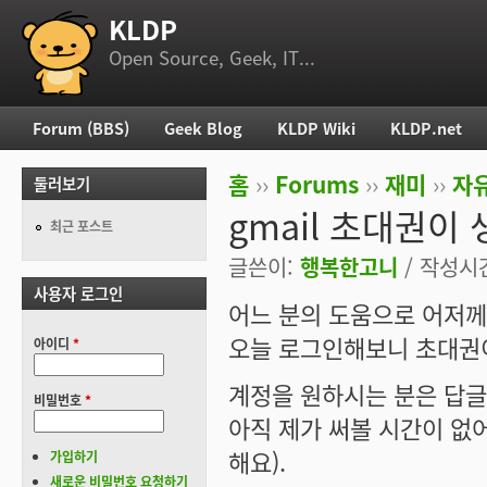
KLDP
부 메뉴
Open Source, Geek, IT...
Forum (BBS)
Geek Blog
KLDP Wiki
KLDP.net
주 메뉴
홈
››
Forums
››
재미
››
자
둘러보기
현재 위치
gmail 초대권이
최근 포스트
글쓴이:
행복한고니
/ 작성시간:
사용자 로그인
어느 분의 도움으로 어저께 
오늘 로그인해보니 초대권이 
아이디
*
계정을 원하시는 분은 답글
비밀번호
*
아직 제가 써볼 시간이 없
해요).
가입하기
새로운 비밀번호 요청하기