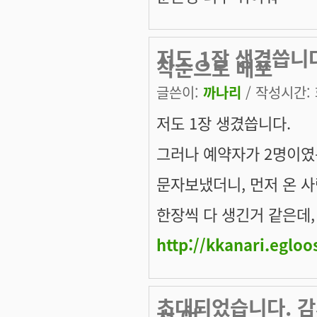
저도 1장 생겼씁니
착순으로 배포
글쓴이:
까나리
/ 작성시간: 화
저도 1장 생겼씁니다.
그러나 예약자가 2명이
문자보냈더니, 먼저 온 사람
한장씩 다 생긴거 같은데,
http://kkanari.egloo
초대되었습니다. 감사
서 여