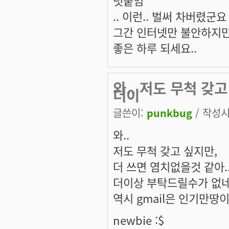
덧붙임
.. 이런.. 벌써 차버렸군요 :
그간 인터넷만 불안하지만
좋은 하루 되세요..
와.. 저도 무척 갖
더이
글쓴이:
punkbug
/ 작성시간
와..
저도 무척 갖고 싶지만,
더 쓰면 염치없을것 같아.
더이상 부탁드릴수가 없네
역시 gmail은 인기만땅이
newbie :$