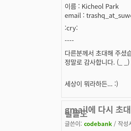
이름 : Kicheol Park
email : trashq_at_su
:cry:
----
다른분께서 초대해 주셨습니
정말로 감사합니다. (_ _)
세상이 뭐라하든... :)
gmail에 다시 초
일들도
글쓴이:
codebank
/ 작성시