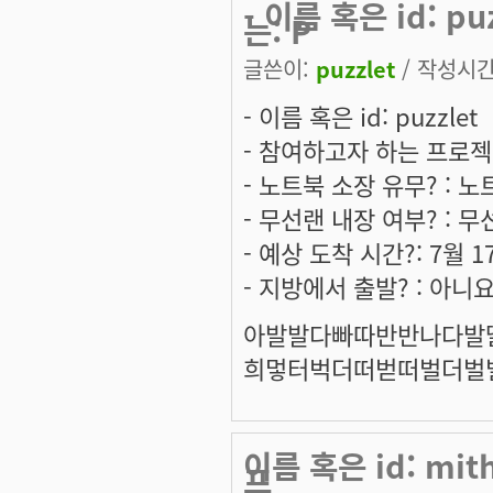
- 이름 혹은 id: 
는: P
글쓴이:
puzzlet
/ 작성시간: 
- 이름 혹은 id: puzzlet
- 참여하고자 하는 프로젝트는:
- 노트북 소장 유무? : 
- 무선랜 내장 여부? : 
- 예상 도착 시간?: 7월 1
- 지방에서 출발? : 아니
아
발발다빠따반반나다발
희
멓터벅더떠벋떠벌더벌
이름 혹은 id: mi
프