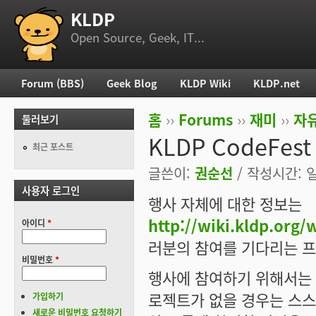
KLDP
부 메뉴
Open Source, Geek, IT...
Forum (BBS)
Geek Blog
KLDP Wiki
KLDP.net
주 메뉴
홈
››
Forums
››
재미
››
자
둘러보기
현재 위치
KLDP CodeFe
최근 포스트
글쓴이:
권순선
/ 작성시간: 일,
사용자 로그인
행사 자체에 대한 정보는
http://wiki.kldp.org
아이디
*
러분의 참여를 기다리는 프
비밀번호
*
행사에 참여하기 위해서는 
로젝트가 없을 경우는 스스
가입하기
새로운 비밀번호 요청하기