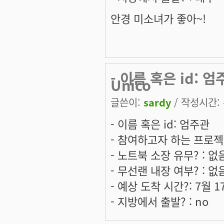
안경 미소녀가 좋아~!
- 이름 혹은 id:
Unico
글쓴이:
sardy
/ 작성시간: 수
- 이름 혹은 id: 엄주관
- 참여하고자 하는 프로젝트는:
- 노트북 소장 유무? : 없
- 무선랜 내장 여부? : 없
- 예상 도착 시간?: 7월 1
- 지방에서 출발? : no