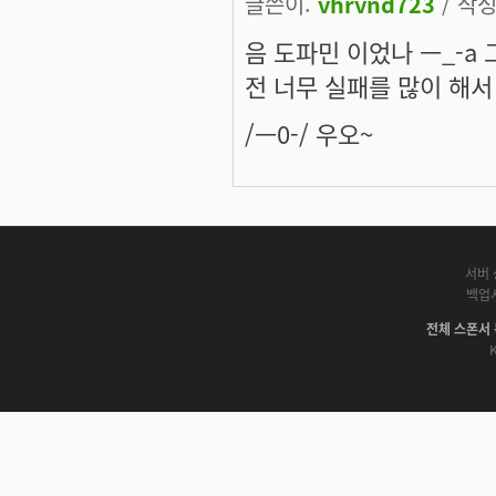
글쓴이:
vhrvnd723
/ 작성
음 도파민 이었나 ㅡ_-a
전 너무 실패를 많이 해서
/ㅡ0-/ 우오~
서버 
백업
전체 스폰서