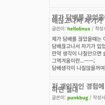
제가 담배를 끊었을
배끊고나서 자기가
글쓴이:
hellolinux
/ 작성시
제가 담배를 끊었을때는 
담배끊고나서 자기가 입었
만약 생각이 나질안으면 
그역겨움이란...ㅡㅡ;
담배생각이 나질않을꺼여
저 개인적인 경험에 
하면 절대
글쓴이:
punkbug
/ 작성시간