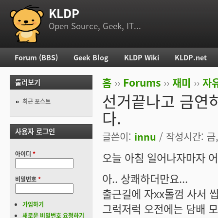
KLDP
부 메뉴
Open Source, Geek, IT...
Forum (BBS)
Geek Blog
KLDP Wiki
KLDP.net
주 메뉴
홈
››
Forums
››
재미
››
자
둘러보기
현재 위치
선거끝나고 금연하
최근 포스트
다.
사용자 로그인
글쓴이:
innu
/ 작성시간: 금, 
아이디
*
오늘 아침 일어나자마자 어
아.. 상쾌하더만요...
비밀번호
*
출근길에 자xx톨껌 사서 
가입하기
그럭저럭 오전에는 담배 모
새로운 비밀번호 요청하기