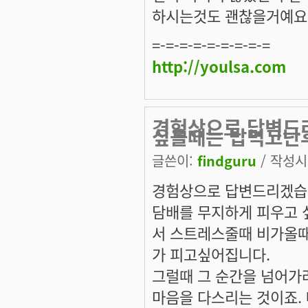
하시는것도 괜찮을거예요
=-=-=-=-=-=-=-=-=
http://youlsa.com
경험상으로 답변드
싶을때는 밥먹고난
글쓴이:
findguru
/ 작성시간
경험상으로 답변드리겠습
담배를 무지하게 피우고 
서 스트레스줄때 비가올때
가 피고싶어집니다.
그럴때 그 순간을 넘어가
마음을 다스리는 것이죠.