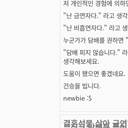
저 개인적인 경험에 의하면
"난 금연자다." 라고 생각
"난 비흡연자다." 라고 
누군가가 담배를 권하면 "
"담배 피지 않습니다." 
생각해보세요.
도움이 됐으면 좋겠네요.
건승을 빕니다.
newbie :$
결혼선물 삼아 금연
무심코 담배를 들어