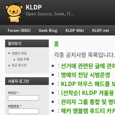
KLDP
부 메뉴
Open Source, Geek, IT...
Forum (BBS)
Geek Blog
KLDP Wiki
KLDP.net
주 메뉴
홈
둘러보기
현재 위치
각종 공지사항 목록입니다.
컨텐츠 작성
포럼 주제
:
선거에 관련된 글에 관하
최근 포스트
:
명예의 전당 시범운영
사용자 로그인
:
KLDP 마우스 패드를 
:
(선착순) KLDP 겨울
아이디
*
:
관리자 그룹 통합 및 명
비밀번호
*
:
해커 엠블렘 후드티 카키색