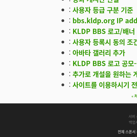
:
사용자 등급 구분 기준
:
bbs.kldp.org IP ad
:
KLDP BBS 로고/배너
:
사용자 등록시 동의 조
:
아바타 갤러리 추가
:
KLDP BBS 로고 공모-
:
추가로 개설을 원하는 게
:
사이트를 이용하시기 전
« 
페이지
서버 
백업
전체 스폰서