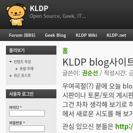
KLDP
부 메뉴
Open Source, Geek, IT...
Forum (BBS)
Geek Blog
KLDP Wiki
KLDP.net
주 메뉴
홈
둘러보기
현재 위치
KLDP blog사이
컨텐츠 작성
포럼 주제
글쓴이:
권순선
/ 작성시간: 금,
최근 포스트
우여곡절(?) 끝에 오늘 b
시판이나 토론/토의 게시
사용자 로그인
그건 차차 생각해 보기로 
아이디
*
에서 새로운 시도를 해 보
비밀번호
*
관심 있으신 분들은
http: