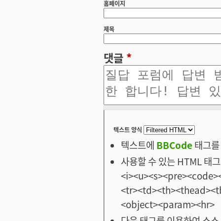
홈페이지
제목
댓글
*
텍스트 양식
텍스트에
BBCode
태그를 
사용할 수 있는 HTML 태그: <
<i><u><s><pre><code><
<tr><td><th><thead>
<object><param><hr>
다음 태그를 이용하여 소스 