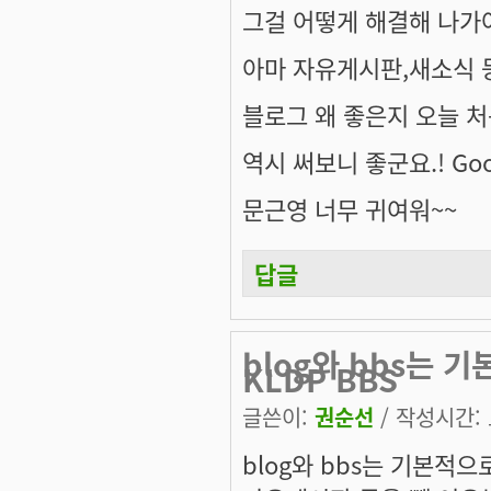
그걸 어떻게 해결해 나가야
아마 자유게시판,새소식 등등
블로그 왜 좋은지 오늘 처음
역시 써보니 좋군요.! Goo
문근영 너무 귀여워~~
답글
blog와 bbs는 
KLDP BBS
글쓴이:
권순선
/ 작성시간: 토
blog와 bbs는 기본적으