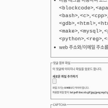
,
<blockcode>
<ap
,
,
<bash>
<c>
<cpp>
,
,
<gdb>
<html>
<ht
,
,
<make>
<mysql>
<
,
,
<python>
<reg>
<
web 주소와/이메일 주소를
댓글 첨부 파일
이 댓글에 이미지나 파일을 업로드 합니다.
새로운 파일 추가하기
파일 크기는
8 MB
보다 작아야 합니다.
허용할 파일 형식:
txt pdf doc xls gif jpg jpeg mp3 
CAPTCHA