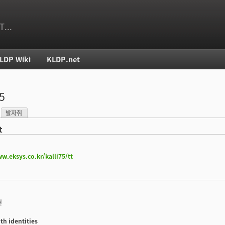
T...
LDP Wiki
KLDP.net
치
75
발자취
)
t
w.eksys.co.kr/kalli75/tt
월
th identities