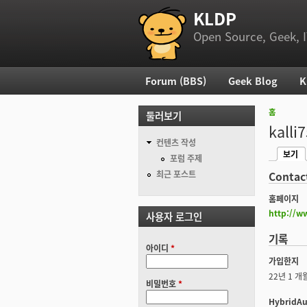
KLDP
부 메뉴
Open Source, Geek, I
Forum (BBS)
Geek Blog
K
주 메뉴
홈
둘러보기
현재 위
kalli
컨텐츠 작성
보기
기본탭
포럼 주제
(활성탭
최근 포스트
Contac
홈페이지
http://ww
사용자 로그인
기록
아이디
*
가입한지
22년 1 개
비밀번호
*
HybridAu