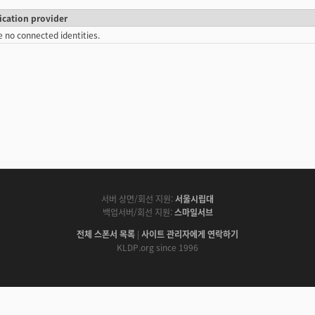
ication provider
e no connected identities.
서버 상면/회선 지원:
서울시립대
백업서버/회선 지원:
스마일서브
전체 스폰서 목록
|
사이트 관리자에게 연락하기
KLDP.org since 1996