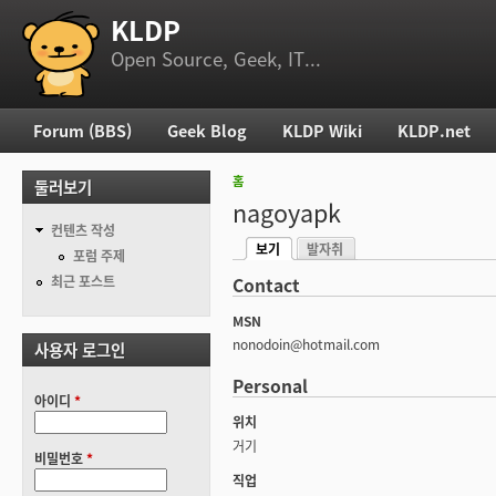
KLDP
부 메뉴
Open Source, Geek, IT...
Forum (BBS)
Geek Blog
KLDP Wiki
KLDP.net
주 메뉴
홈
둘러보기
현재 위치
nagoyapk
컨텐츠 작성
보기
발자취
기본탭
포럼 주제
(활성탭)
최근 포스트
Contact
MSN
nonodoin@hotmail.com
사용자 로그인
Personal
아이디
*
위치
거기
비밀번호
*
직업