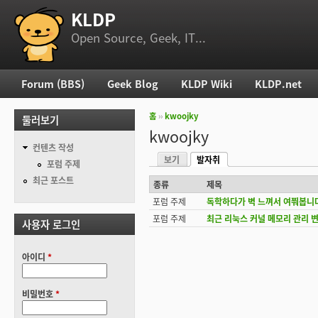
KLDP
부 메뉴
Open Source, Geek, IT...
Forum (BBS)
Geek Blog
KLDP Wiki
KLDP.net
주 메뉴
홈
››
kwoojky
둘러보기
현재 위치
kwoojky
컨텐츠 작성
보기
발자취
기본탭
포럼 주제
(활성탭)
최근 포스트
종류
제목
포럼 주제
독학하다가 벽 느껴서 여쭤봅니
포럼 주제
최근 리눅스 커널 메모리 관리 
사용자 로그인
아이디
*
비밀번호
*