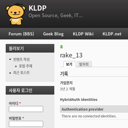
KLDP
부 메뉴
Open Source, Geek, IT...
Forum (BBS)
Geek Blog
KLDP Wiki
KLDP.net
주 메뉴
홈
둘러보기
현재 위치
rake_13
컨텐츠 작성
보기
발자취
기본탭
포럼 주제
(활성탭)
최근 포스트
기록
가입한지
3년 2 개월
사용자 로그인
HybridAuth identities
아이디
*
Authentication provider
There are no connected identities.
비밀번호
*