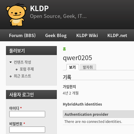
KLDP
부 메뉴
Open Source, Geek, IT...
Forum (BBS)
Geek Blog
KLDP Wiki
KLDP.net
주 메뉴
홈
둘러보기
현재 위치
qwer0205
컨텐츠 작성
보기
발자취
기본탭
포럼 주제
(활성탭)
최근 포스트
기록
가입한지
4년 2 개월
사용자 로그인
HybridAuth identities
아이디
*
Authentication provider
There are no connected identities.
비밀번호
*