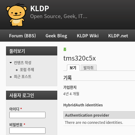
KLDP
부 메뉴
Open Source, Geek, IT...
Forum (BBS)
Geek Blog
KLDP Wiki
KLDP.net
주 메뉴
홈
둘러보기
현재 위치
tms320c5x
컨텐츠 작성
보기
발자취
기본탭
포럼 주제
(활성탭)
최근 포스트
기록
가입한지
4년 4 개월
사용자 로그인
HybridAuth identities
아이디
*
Authentication provider
There are no connected identities.
비밀번호
*