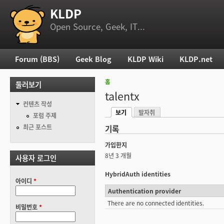
KLDP
부 메뉴
Open Source, Geek, IT...
Forum (BBS)
Geek Blog
KLDP Wiki
KLDP.net
주 메뉴
홈
둘러보기
현재 위치
talentx
컨텐츠 작성
보기
발자취
기본탭
포럼 주제
(활성탭)
최근 포스트
기록
가입한지
8년 3 개월
사용자 로그인
HybridAuth identities
아이디
*
Authentication provider
There are no connected identities.
비밀번호
*