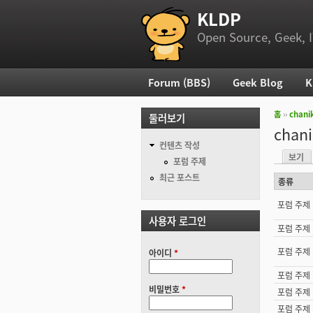
KLDP
부 메뉴
Open Source, Geek, I
Forum (BBS)
Geek Blog
K
주 메뉴
홈
››
chani
둘러보기
현재 위
chani
컨텐츠 작성
보기
기본탭
포럼 주제
최근 포스트
종류
포럼 주제
사용자 로그인
포럼 주제
포럼 주제
아이디
*
포럼 주제
비밀번호
*
포럼 주제
포럼 주제