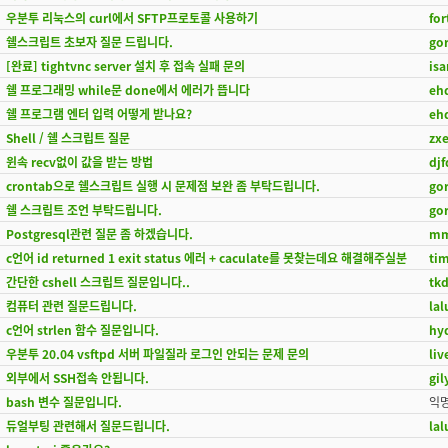
우분투 리눅스의 curl에서 SFTP프로토콜 사용하기
fo
쉘스크립트 초보자 질문 드립니다.
go
[완료] tightvnc server 설치 후 접속 실패 문의
is
쉘 프로그래밍 while문 done에서 에러가 뜹니다
eh
쉘 프로그램 엔터 입력 어떻게 받나요?
eh
Shell / 쉘 스크립트 질문
zx
윈속 recv없이 값을 받는 방법
dj
crontab으로 쉘스크립트 실행 시 문제점 보완 좀 부탁드립니다.
go
쉘 스크립트 조언 부탁드립니다.
go
Postgresql관련 질문 좀 하겠습니다.
mm
c언어 id returned 1 exit status 에러 + caculate를 못찾는데요 해결해주실분
ti
간단한 cshell 스크립트 질문입니다..
tk
컴퓨터 관련 질문드립니다.
la
c언어 strlen 함수 질문입니다.
hy
우분투 20.04 vsftpd 서버 파일질라 로그인 안되는 문제 문의
liv
외부에서 SSH접속 안됩니다.
gil
bash 변수 질문입니다.
익
듀얼부팅 관련해서 질문드립니다.
la