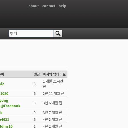
about
contact
help
찾기
검색 폼
쓴이
댓글
마지막 업데이트
1 개월 21시간
ni2
3
전
y1020
6
2년 11 개월 전
yong
3
3년 6 개월 전
e@Facebook
ob
9
3년 7 개월 전
o4631
6
4년 2 개월 전
ddms10
1
4년 2 개월 전