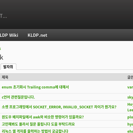
T...
LDP Wiki
KLDP.net
k
치
k
발자취
(활성탭)
제목
글
enum 초기화시 Trailing comma에 대해서
va
c언어 관련질문입니다.
sk
Ho
소켓 프로그래밍에서 SOCKET_ERROR, INVALID_SOCKET 차이가 뭔가요?
Le
윈도우 배치파일에서 awk와 비슷한 명령어가 있을까요?
pl
고민해봐도 몰라서 질문 올립니다 도움 부탁드려요
hy
리눅스 쉘 격자를 출력하는 방법이 궁금합니다
eh