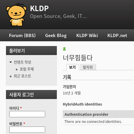
KLDP
부 메뉴
Open Source, Geek, IT...
Forum (BBS)
Geek Blog
KLDP Wiki
KLDP.net
주 메뉴
홈
둘러보기
현재 위치
너무힘들다
컨텐츠 작성
보기
발자취
기본탭
포럼 주제
(활성탭)
최근 포스트
기록
가입한지
10년 2 개월
사용자 로그인
HybridAuth identities
아이디
*
Authentication provider
There are no connected identities.
비밀번호
*