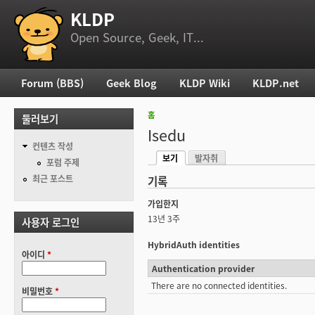
KLDP
부 메뉴
Open Source, Geek, IT...
Forum (BBS)
Geek Blog
KLDP Wiki
KLDP.net
주 메뉴
홈
둘러보기
현재 위치
Isedu
컨텐츠 작성
보기
발자취
기본탭
포럼 주제
(활성탭)
최근 포스트
기록
가입한지
13년 3주
사용자 로그인
HybridAuth identities
아이디
*
Authentication provider
There are no connected identities.
비밀번호
*