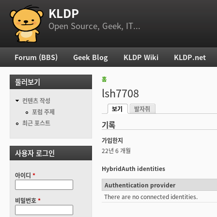
KLDP
부 메뉴
Open Source, Geek, IT...
Forum (BBS)
Geek Blog
KLDP Wiki
KLDP.net
주 메뉴
홈
둘러보기
현재 위치
lsh7708
컨텐츠 작성
보기
발자취
기본탭
포럼 주제
(활성탭)
최근 포스트
기록
가입한지
22년 6 개월
사용자 로그인
HybridAuth identities
아이디
*
Authentication provider
There are no connected identities.
비밀번호
*