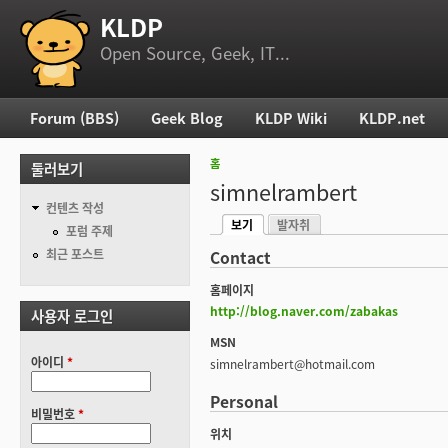
KLDP
부 메뉴
Open Source, Geek, IT...
Forum (BBS)
Geek Blog
KLDP Wiki
KLDP.net
주 메뉴
홈
둘러보기
현재 위치
simnelrambert
컨텐츠 작성
보기
발자취
기본탭
포럼 주제
(활성탭)
최근 포스트
Contact
홈페이지
http://blog.naver.com/zabakas
사용자 로그인
MSN
아이디
*
simnelrambert@hotmail.com
Personal
비밀번호
*
위치